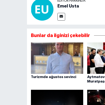
EDITÖR HAKKINDA
Emel Usta
Bunlar da ilginizi çekebilir
Turizmde ağustos sevinci
Aytmatov'
Muratpaş