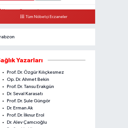
Karataş Eczanesi
Tüm Nöbetçi Eczaneler
HSANİYE MH. KUVAİ MİLLİYE CD. NO.159 A ESKİ DEVLET
ASTANESİ KARŞISI AKDENİZ
0 (324) 336 19 52
Yol Tarifi Al
rabzon
Sağlık Yazarları
Prof. Dr. Özgür Kılıçkesmez
Op. Dr. Ahmet Bekin
Prof. Dr. Tansu Erakgün
Dr. Seval Karasatı
Prof. Dr. Şule Güngör
Dr. Erman Ak
Prof. Dr. İlknur Erol
Dr. Alev Çamcıoğlu