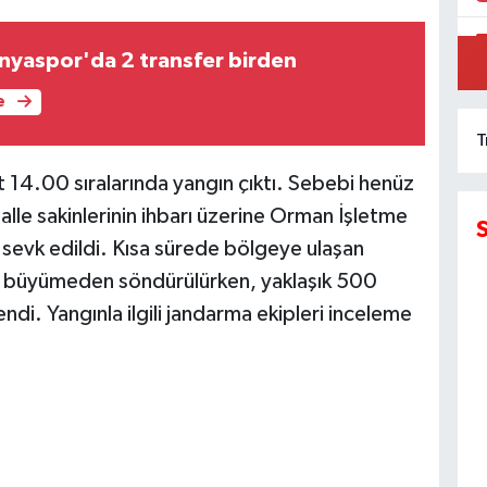
yaspor'da 2 transfer birden
İ
H
e
T
t 14.00 sıralarında yangın çıktı. Sebebi henüz
lle sakinlerinin ihbarı üzerine Orman İşletme
 sevk edildi. Kısa sürede bölgeye ulaşan
ın büyümeden söndürülürken, yaklaşık 500
ndi. Yangınla ilgili jandarma ekipleri inceleme