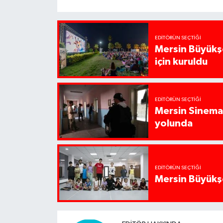
EDITÖRÜN SEÇTIĞI
Mersin Büyükşe
için kuruldu
EDITÖRÜN SEÇTIĞI
Mersin Sinema 
yolunda
EDITÖRÜN SEÇTIĞI
Mersin Büyükşe