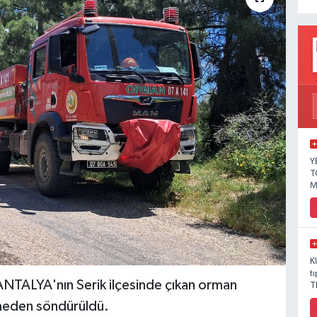
Y
T
M
K
t
TALYA'nın Serik ilçesinde çıkan orman
T
ümeden söndürüldü.