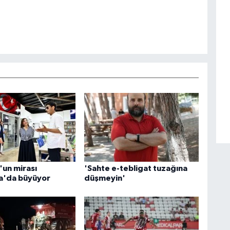
un mirası
'Sahte e-tebligat tuzağına
a'da büyüyor
düşmeyin'