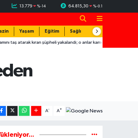
13.779
64.815,30
%
-14
%
-0.1
azin
Yaşam
Eğitim
Sağlık
Teknoloji
rak kıran şüpheli yakalandı; o anlar kamerada
22:04
Hatay'da T
eden
-
+
A
A
ükleniyor...