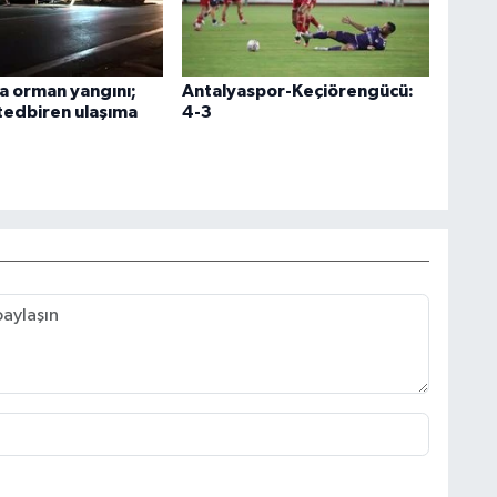
a orman yangını;
Antalyaspor-Keçiörengücü:
 tedbiren ulaşıma
4-3