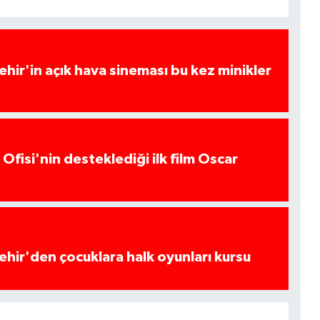
hir'in açık hava sineması bu kez minikler
Ofisi'nin desteklediği ilk film Oscar
hir'den çocuklara halk oyunları kursu