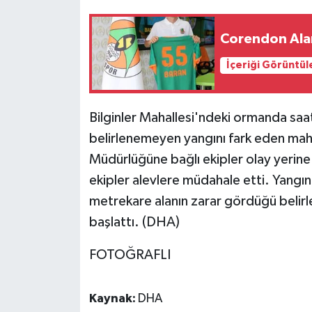
Corendon Alan
İçeriği Görüntül
Bilginler Mahallesi'ndeki ormanda saa
belirlenemeyen yangını fark eden maha
Müdürlüğüne bağlı ekipler olay yerine
ekipler alevlere müdahale etti. Yang
metrekare alanın zarar gördüğü belirle
başlattı. (DHA)
FOTOĞRAFLI
Kaynak:
DHA