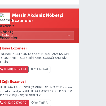
Mersin Akdeniz Nöbetçi
Eczaneler
Kaya Eczanesi
ENI MAH. 5334 SOK. NO:6A YENİ MAH.ASM KARŞISI
OROS DEVLET ACİL GİRİŞİ KARŞI SOKAĞI AKDENİZ
ERSİN
0 (501) 179 21 33
Yol Tarifi Al
Çığlı Eczanesi
ÜLTÜR MAH.4303 SOK.ÇAMLIBEL APT.NO:23 D sistem
ıp merkezi acil yanı KÜLTÜR MH. 4303 SK. 23 D SİSTEM
IP ACİL GİRİŞİ KARŞISI AKDENİZ
0 (324) 237 93 10
Yol Tarifi Al