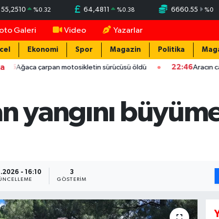
55,2510
64,4811
6660.55
%
0.32
%
0.38
%
0
oto Galeri
Video
Yazarlar
cel
Ekonomi
Spor
Magazin
Politika
Mag
ka
arpan motosikletin sürücüsü öldü
22:46
Aracın camını taş ata
an yangını büyüm
.2026 - 16:10
3
ÜNCELLEME
GÖSTERIM
Y