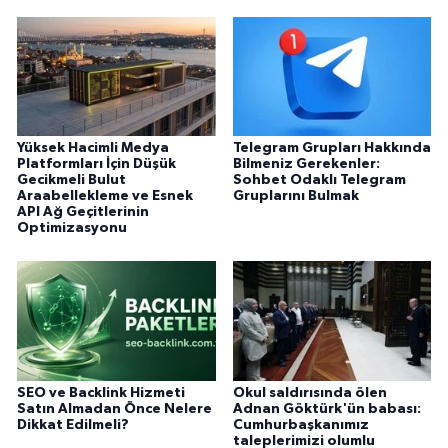
Yüksek Hacimli Medya
Telegram Grupları Hakkında
Platformları İçin Düşük
Bilmeniz Gerekenler:
Gecikmeli Bulut
Sohbet Odaklı Telegram
Araabellekleme ve Esnek
Gruplarını Bulmak
API Ağ Geçitlerinin
Optimizasyonu
SEO ve Backlink Hizmeti
Okul saldırısında ölen
Satın Almadan Önce Nelere
Adnan Göktürk'ün babası:
Dikkat Edilmeli?
Cumhurbaşkanımız
taleplerimizi olumlu