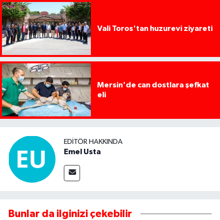
Vali Toros'tan huzurevi ziyareti
Mersin'de can dostlara şefkat
eli
EDITÖR HAKKINDA
Emel Usta
Bunlar da ilginizi çekebilir