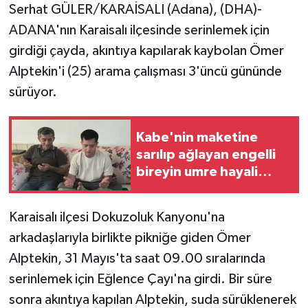
Serhat GÜLER/KARAİSALI (Adana), (DHA)-
ADANA'nın Karaisalı ilçesinde serinlemek için
girdiği çayda, akıntıya kapılarak kaybolan Ömer
Alptekin'i (25) arama çalışması 3'üncü gününde
sürüyor.
Kabe'nin maketine
sarılıp ağlayan engelli
bireyin umre hayali
gerçek oluyor
Karaisalı ilçesi Dokuzoluk Kanyonu'na
arkadaşlarıyla birlikte pikniğe giden Ömer
Alptekin, 31 Mayıs'ta saat 09.00 sıralarında
serinlemek için Eğlence Çayı'na girdi. Bir süre
sonra akıntıya kapılan Alptekin, suda sürüklenerek