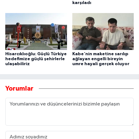
karşıladı
Hisarcıklıoğlu: Güçlü Türkiye
Kabe'nin maketine sarılıp
hedefimize güçlü şehirlerle
ağlayan engelli bireyin
ulaşabiliriz
umre hayali gerçek oluyor
Yorumlar