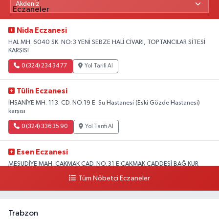
Nida Eczanesi
HAL MH. 6040 SK. NO:3 YENİ SEBZE HALİ CİVARI, TOPTANCILAR SİTESİ
KARŞISI
0 (324) 234 34 77
Yol Tarifi Al
Tülin Eczanesi
İHSANİYE MH. 113. CD. NO:19 E Su Hastanesi (Eski Gözde Hastanesi)
karşısı
0 (324) 336 35 90
Yol Tarifi Al
Esen Eczanesi
MESUDİYE MAH. ÇAKMAK CAD. NO:31 E ÇAKMAK CADDESİ BAĞ KUR
KARŞISI AKDENİZ
Tüm Nöbetçi Eczaneler
0 (324) 231 58 80
Yol Tarifi Al
Trabzon