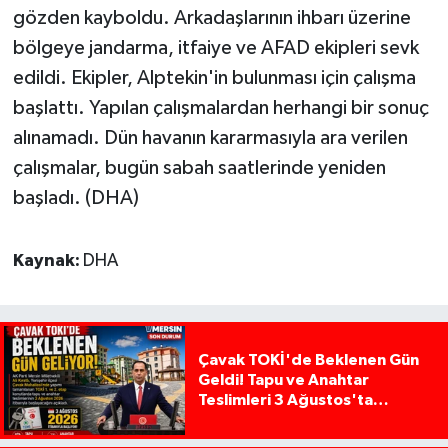
gözden kayboldu. Arkadaşlarının ihbarı üzerine
bölgeye jandarma, itfaiye ve AFAD ekipleri sevk
edildi. Ekipler, Alptekin'in bulunması için çalışma
başlattı. Yapılan çalışmalardan herhangi bir sonuç
alınamadı. Dün havanın kararmasıyla ara verilen
çalışmalar, bugün sabah saatlerinde yeniden
başladı. (DHA)
Kaynak:
DHA
Çavak TOKİ'de Beklenen Gün
Geldi! Tapu ve Anahtar
Teslimleri 3 Ağustos'ta
Başlıyor