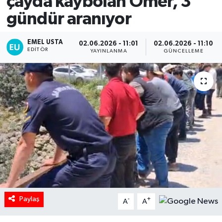
çayda kaybolan Ömer, 3
gündür aranıyor
EMEL USTA
02.06.2026 - 11:01
02.06.2026 - 11:10
EDITÖR
YAYINLANMA
GÜNCELLEME
Paylaş
-
+
A
A