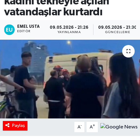
kadını tekneyle açılan
vatandaşlar kurtardı
EMEL USTA
09.05.2026 - 21:26
09.05.2026 - 21:30
EDITÖR
YAYINLANMA
GÜNCELLEME
Paylaş
-
+
A
A