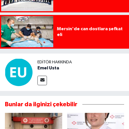
Mersin'de can dostlara şefkat
eli
EDITÖR HAKKINDA
Emel Usta
Bunlar da ilginizi çekebilir