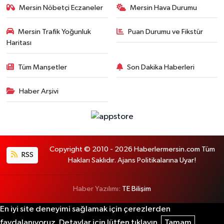
Mersin Nöbetçi Eczaneler
Mersin Hava Durumu
Mersin Trafik Yoğunluk
Puan Durumu ve Fikstür
Haritası
Tüm Manşetler
Son Dakika Haberleri
Haber Arşivi
Copyright © 2010 - 2026 Haberlermersin.com Tüm
RSS
Hakları Saklıdır. Ajans Politikalarına Uyar!
Haber Yazılımı:
TE Bilişim
En iyi site deneyimi sağlamak için çerezlerden
faydalanıyoruz. Detaylar için lütfen tıklayın.
Tamam