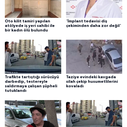
Oto kilit tamiri yapılan
'İmplant tedavisi diş
atölyede iş yeri sahibi ile
çekiminden daha zor değil'
bir kadın ölü bulundu
Trafikte tartıştığı sürücüyü
Taziye evindeki kavgada
darbedip, testereyle
silah çekip husumetlilerini
saldırmaya çalışan şüpheli
kovaladı
tutuklandı