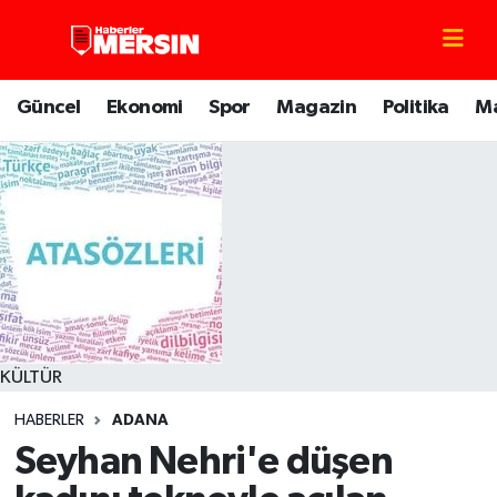
Mersin Nöbetçi Eczaneler
Güncel
Ekonomi
Spor
Magazin
Politika
M
Mersin Hava Durumu
Mersin Trafik Yoğunluk Haritası
Süper Lig Puan Durumu ve Fikstür
Tüm Manşetler
Son Dakika Haberleri
KÜLTÜR
HABERLER
ADANA
Haber Arşivi
Seyhan Nehri'e düşen