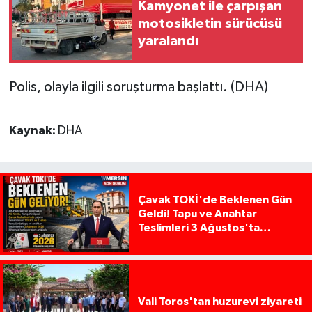
Kamyonet ile çarpışan
motosikletin sürücüsü
yaralandı
Polis, olayla ilgili soruşturma başlattı. (DHA)
Kaynak:
DHA
Çavak TOKİ'de Beklenen Gün
Geldi! Tapu ve Anahtar
Teslimleri 3 Ağustos'ta
Başlıyor
Vali Toros'tan huzurevi ziyareti