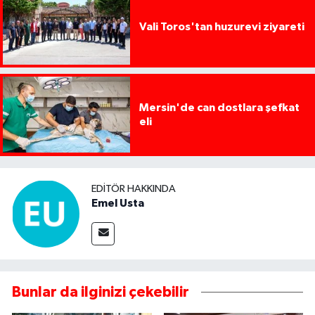
Vali Toros'tan huzurevi ziyareti
Mersin'de can dostlara şefkat
eli
EDITÖR HAKKINDA
Emel Usta
Bunlar da ilginizi çekebilir