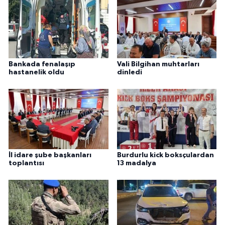
Bankada fenalaşıp
Vali Bilgihan muhtarları
hastanelik oldu
dinledi
İl idare şube başkanları
Burdurlu kick boksçulardan
toplantısı
13 madalya