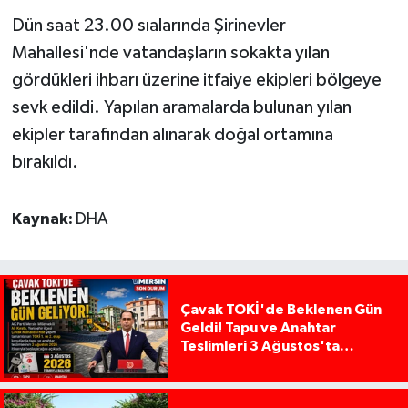
Dün saat 23.00 sıalarında Şirinevler
Mahallesi'nde vatandaşların sokakta yılan
gördükleri ihbarı üzerine itfaiye ekipleri bölgeye
sevk edildi. Yapılan aramalarda bulunan yılan
ekipler tarafından alınarak doğal ortamına
bırakıldı.
Kaynak:
DHA
Çavak TOKİ'de Beklenen Gün
Geldi! Tapu ve Anahtar
Teslimleri 3 Ağustos'ta
Başlıyor