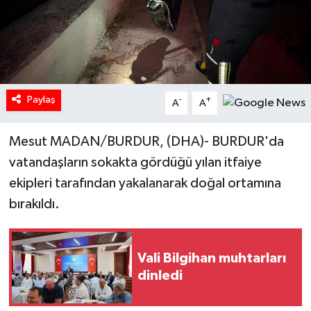
Paylaş
-
+
A
A
Mesut MADAN/BURDUR, (DHA)- BURDUR'da
vatandaşların sokakta gördüğü yılan itfaiye
ekipleri tarafından yakalanarak doğal ortamına
bırakıldı.
Vali Bilgihan muhtarları
dinledi