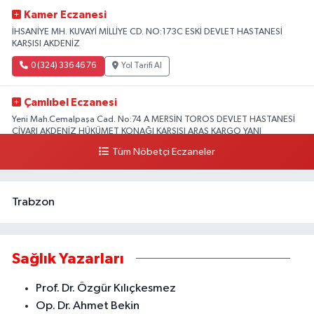
Kamer Eczanesi
İHSANİYE MH. KUVAYİ MİLLİYE CD. NO:173C ESKİ DEVLET HASTANESİ
KARŞISI AKDENİZ
0 (324) 336 46 76
Yol Tarifi Al
Çamlıbel Eczanesi
Yeni Mah.Cemalpaşa Cad. No:74 A MERSİN TOROS DEVLET HASTANESİ
CİVARI AKDENİZ HÜKÜMET KONAĞI KARŞISI ARAS KARGO YANI
Tüm Nöbetçi Eczaneler
0 (324) 237 37 99
Yol Tarifi Al
Trabzon
Sağlık Yazarları
Prof. Dr. Özgür Kılıçkesmez
Op. Dr. Ahmet Bekin