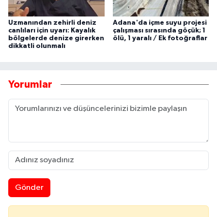
Uzmanından zehirli deniz
Adana'da içme suyu projesi
canlıları için uyarı: Kayalık
çalışması sırasında göçük; 1
bölgelerde denize girerken
ölü, 1 yaralı / Ek fotoğraflar
dikkatli olunmalı
Yorumlar
Gönder