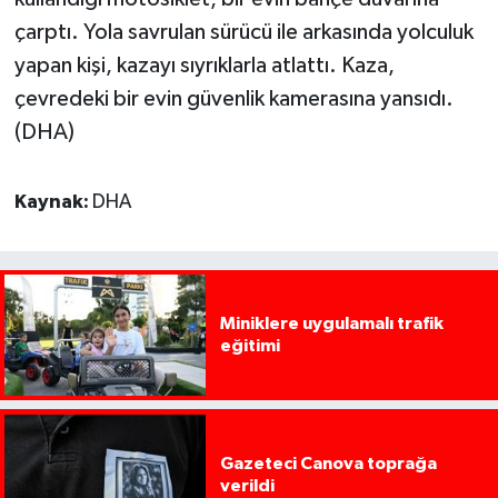
çarptı. Yola savrulan sürücü ile arkasında yolculuk
yapan kişi, kazayı sıyrıklarla atlattı. Kaza,
çevredeki bir evin güvenlik kamerasına yansıdı.
(DHA)
Kaynak:
DHA
Miniklere uygulamalı trafik
eğitimi
Gazeteci Canova toprağa
verildi