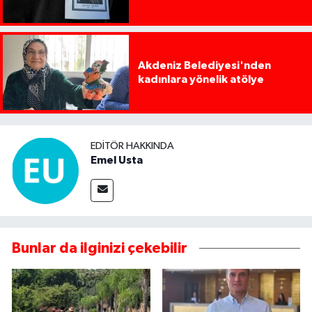
Akdeniz Belediyesi'nden
kadınlara yönelik atölye
EDITÖR HAKKINDA
Emel Usta
Bunlar da ilginizi çekebilir