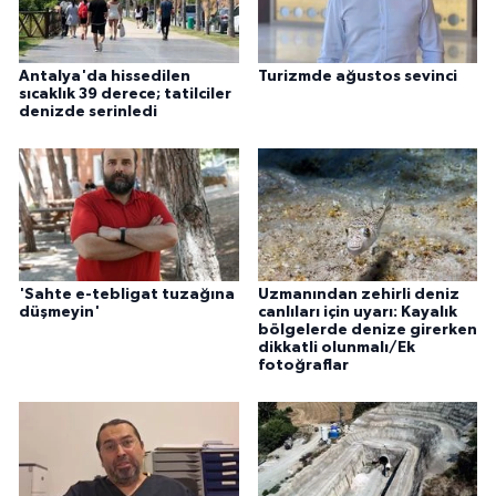
Antalya'da hissedilen
Turizmde ağustos sevinci
sıcaklık 39 derece; tatilciler
denizde serinledi
'Sahte e-tebligat tuzağına
Uzmanından zehirli deniz
düşmeyin'
canlıları için uyarı: Kayalık
bölgelerde denize girerken
dikkatli olunmalı/Ek
fotoğraflar