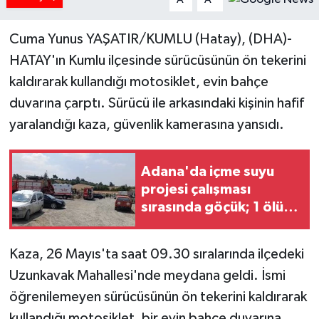
Cuma Yunus YAŞATIR/KUMLU (Hatay), (DHA)-
HATAY'ın Kumlu ilçesinde sürücüsünün ön tekerini
kaldırarak kullandığı motosiklet, evin bahçe
duvarına çarptı. Sürücü ile arkasındaki kişinin hafif
yaralandığı kaza, güvenlik kamerasına yansıdı.
Adana'da içme suyu
projesi çalışması
sırasında göçük; 1 ölü, 1
yaralı (2)
Kaza, 26 Mayıs'ta saat 09.30 sıralarında ilçedeki
Uzunkavak Mahallesi'nde meydana geldi. İsmi
öğrenilemeyen sürücüsünün ön tekerini kaldırarak
kullandığı motosiklet, bir evin bahçe duvarına