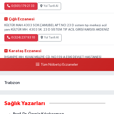
0 (501) 179 21 33
Yol Tarifi Al
Çığlı Eczanesi
KÜLTÜR MAH.4303 SOK.ÇAMLIBEL APT.NO:23 D sistem tıp merkezi acil
yanı KÜLTÜR MH. 4303 SK. 23 D SİSTEM TIP ACİL GİRİŞİ KARŞISI AKDENİZ
0 (324) 237 93 10
Yol Tarifi Al
Karataş Eczanesi
İHSANİYE MH. KUVAİ MİLLİYE CD. NO.159 A ESKİ DEVLET HASTANESİ
KARŞISI AKDENİZ
Tüm Nöbetçi Eczaneler
0 (324) 336 19 52
Yol Tarifi Al
Trabzon
Sağlık Yazarları