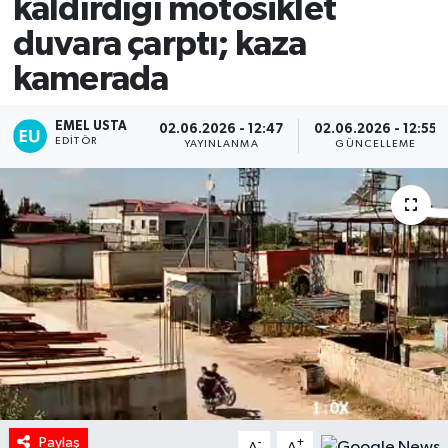
kaldırdığı motosiklet
duvara çarptı; kaza
kamerada
EMEL USTA
02.06.2026 - 12:47
02.06.2026 - 12:55
EDITÖR
YAYINLANMA
GÜNCELLEME
Paylaş
-
+
A
A