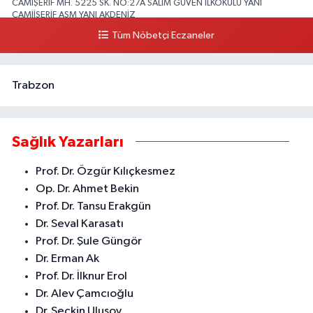
CAMİŞERİF MH. 5225 SK. NO:27A SALİM GÜVEN İLKOKULU YANI
CAMİİŞERİF ASM YANI AKDENİZ
Tüm Nöbetçi Eczaneler
0 (324) 237 41 15
Yol Tarifi Al
Trabzon
Sağlık Yazarları
Prof. Dr. Özgür Kılıçkesmez
Op. Dr. Ahmet Bekin
Prof. Dr. Tansu Erakgün
Dr. Seval Karasatı
Prof. Dr. Şule Güngör
Dr. Erman Ak
Prof. Dr. İlknur Erol
Dr. Alev Çamcıoğlu
Dr. Seçkin Ulusoy