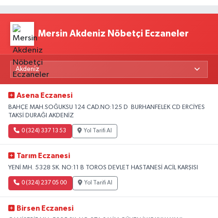
Mersin Akdeniz Nöbetçi Eczaneler
Asena Eczanesi
BAHÇE MAH.SOĞUKSU 124 CAD.NO:125 D BURHANFELEK CD ERCİYES
TAKSİ DURAĞI AKDENİZ
0 (324) 337 13 53
Yol Tarifi Al
Tarım Eczanesi
YENİ MH. 5328 SK. NO:11 B TOROS DEVLET HASTANESİ ACİL KARŞISI
0 (324) 237 05 00
Yol Tarifi Al
Birsen Eczanesi