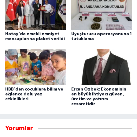
Hatay'da emekli emniyet
Uyuşturucu operasyonuna 1
mensuplarına plaket verildi
tutuklama
HBB'den çocuklara bilim ve
Ercan Özbek: Ekonominin
eğlence dolu yaz
en büyük ihtiyacı güven,
etkinlikleri
üretim ve yatırım
cesaretidir
Yorumlar