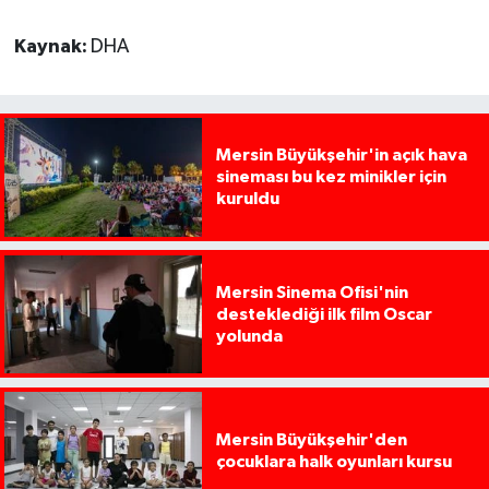
Kaynak:
DHA
Mersin Büyükşehir'in açık hava
sineması bu kez minikler için
kuruldu
Mersin Sinema Ofisi'nin
desteklediği ilk film Oscar
yolunda
Mersin Büyükşehir'den
çocuklara halk oyunları kursu