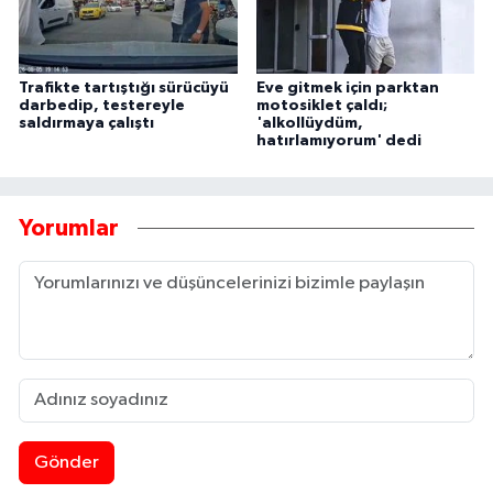
Trafikte tartıştığı sürücüyü
Eve gitmek için parktan
darbedip, testereyle
motosiklet çaldı;
saldırmaya çalıştı
'alkollüydüm,
hatırlamıyorum' dedi
Yorumlar
Gönder