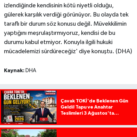
izlendiğinde kendisinin kötü niyetli olduğu,
gülerek karşılık verdiği görünüyor. Bu olayda tek
taraflı bir durum söz konusu değil. Müvekkilimin
yaptığını meşrulaştırmıyoruz, kendisi de bu
durumu kabul etmiyor. Konuyla ilgili hukuki
mücadelemizi sürdüreceğiz' diye konuştu. (DHA)
Kaynak:
DHA
Çavak TOKİ'de Beklenen Gün
Geldi! Tapu ve Anahtar
Teslimleri 3 Ağustos'ta
Başlıyor