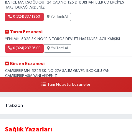
BAHÇE MAH.SOĞUKSU 124 CAD.NO:125 D BURHANFELEK CD ERCİYES
TAKSİ DURAĞI AKDENİZ
0 (324) 337 13 53
Yol Tarifi Al
Tarım Eczanesi
YENİ MH. 5328 SK. NO:11 B TOROS DEVLET HASTANESİ ACİL KARŞISI
0 (324) 237 05 00
Yol Tarifi Al
Birsen Eczanesi
CAMİŞERİF MH. 5225 SK. NO:27A SALİM GÜVEN İLKOKULU YANI
CAMİİŞERİF ASM YANI AKDENİZ
Tüm Nöbetçi Eczaneler
0 (324) 237 41 15
Yol Tarifi Al
Trabzon
Sağlık Yazarları