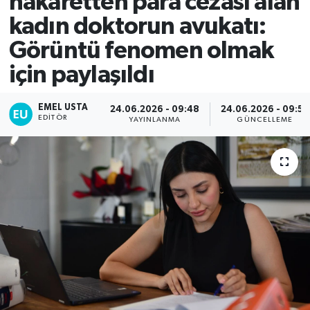
hakaretten para cezası alan
kadın doktorun avukatı:
Görüntü fenomen olmak
için paylaşıldı
EMEL USTA
24.06.2026 - 09:48
24.06.2026 - 09:55
EDITÖR
YAYINLANMA
GÜNCELLEME