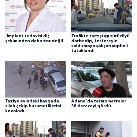
'İmplant tedavisi diş
Trafikte tartıştığı sürücüyü
çekiminden daha zor değil'
darbedip, testereyle
saldırmaya çalışan şüpheli
tutuklandı
Taziye evindeki kavgada
Adana'da termometreler
silah çekip husumetlilerini
38 dereceyi gördü
kovaladı