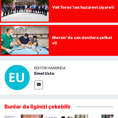
Vali Toros'tan huzurevi ziyareti
Mersin'de can dostlara şefkat
eli
EDITÖR HAKKINDA
Emel Usta
Bunlar da ilginizi çekebilir