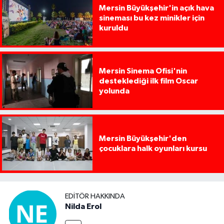
Mersin Büyükşehir'in açık hava
sineması bu kez minikler için
kuruldu
Mersin Sinema Ofisi'nin
desteklediği ilk film Oscar
yolunda
Mersin Büyükşehir'den
çocuklara halk oyunları kursu
EDITÖR HAKKINDA
Nilda Erol