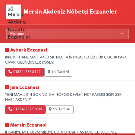
Mersin Akdeniz Nöbetçi Eczaneler
Ayberk Eczanesi
KİREMİTHANE MAH. 4413 SK. NO:1 A İSTİKLAL CD.ÖZGÜR ÇOCUK PARKI
CİVARI GELİNLİKÇİLER KÖŞESİ
0 (324) 233 51 15
Yol Tarifi Al
Jale Eczanesi
YENI MAH.5314 SOK.NO:6 A TOROS DEVLET HST KARŞISI (ESKİ SSK
HAS.) AKDENİZ
0 (324) 237 99 00
Yol Tarifi Al
Mersin Eczanesi
İHSANİYE MH. KUVAİ MİLLİYE CD. NO.109F HASTANE CD. AKDENİZ