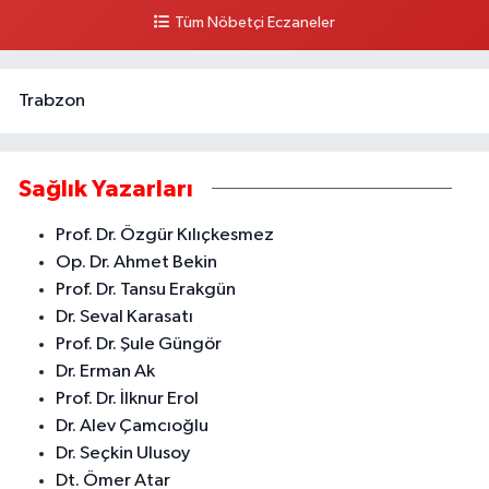
BELEDİYESİ ARKASI ZİRAAT BANKASI KURUÇEŞME ŞUBESİ KARŞISI
Tüm Nöbetçi Eczaneler
AKDENİZ
0 (324) 337 10 17
Yol Tarifi Al
Trabzon
Sağlık Yazarları
Prof. Dr. Özgür Kılıçkesmez
Op. Dr. Ahmet Bekin
Prof. Dr. Tansu Erakgün
Dr. Seval Karasatı
Prof. Dr. Şule Güngör
Dr. Erman Ak
Prof. Dr. İlknur Erol
Dr. Alev Çamcıoğlu
Dr. Seçkin Ulusoy
Dt. Ömer Atar