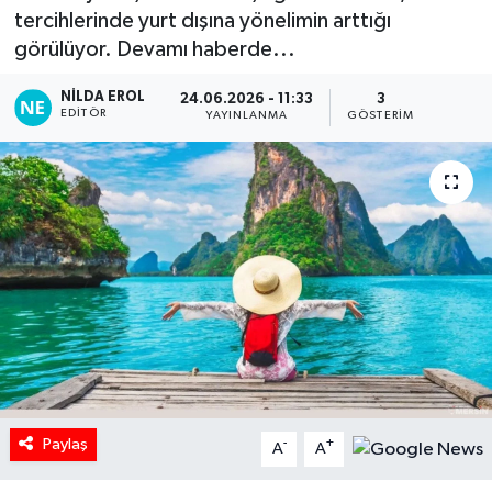
tercihlerinde yurt dışına yönelimin arttığı
görülüyor. Devamı haberde...
NILDA EROL
24.06.2026 - 11:33
3
EDITÖR
YAYINLANMA
GÖSTERIM
Paylaş
-
+
A
A