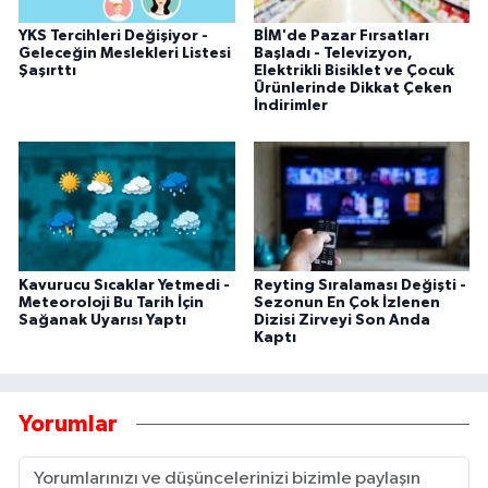
YKS Tercihleri Değişiyor -
BİM'de Pazar Fırsatları
Geleceğin Meslekleri Listesi
Başladı - Televizyon,
Şaşırttı
Elektrikli Bisiklet ve Çocuk
Ürünlerinde Dikkat Çeken
İndirimler
Kavurucu Sıcaklar Yetmedi -
Reyting Sıralaması Değişti -
Meteoroloji Bu Tarih İçin
Sezonun En Çok İzlenen
Sağanak Uyarısı Yaptı
Dizisi Zirveyi Son Anda
Kaptı
Yorumlar