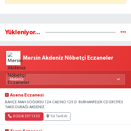
Yükleniyor...
Mersin Akdeniz Nöbetçi Eczaneler
Asena Eczanesi
BAHÇE MAH.SOĞUKSU 124 CAD.NO:125 D BURHANFELEK CD ERCİYES
TAKSİ DURAĞI AKDENİZ
0 (324) 337 13 53
Yol Tarifi Al