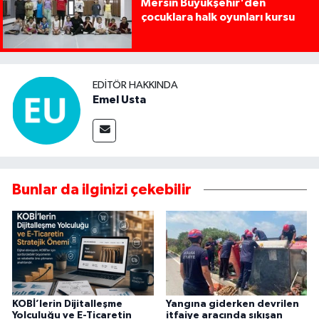
Mersin Büyükşehir'den
çocuklara halk oyunları kursu
EDITÖR HAKKINDA
Emel Usta
Bunlar da ilginizi çekebilir
KOBİ’lerin Dijitalleşme
Yangına giderken devrilen
Yolculuğu ve E-Ticaretin
itfaiye aracında sıkışan