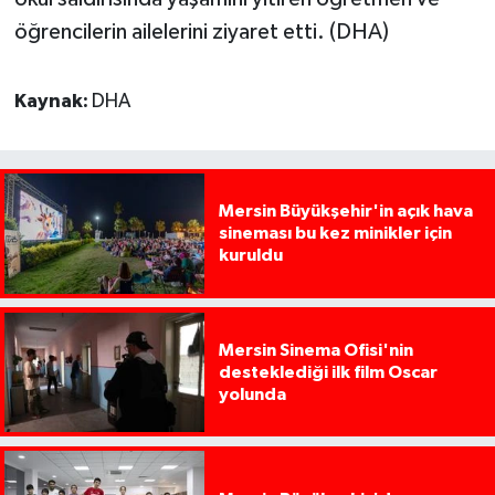
öğrencilerin ailelerini ziyaret etti. (DHA)
Kaynak:
DHA
Mersin Büyükşehir'in açık hava
sineması bu kez minikler için
kuruldu
Mersin Sinema Ofisi'nin
desteklediği ilk film Oscar
yolunda