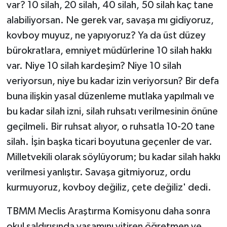
var? 10 silah, 20 silah, 40 silah, 50 silah kaç tane
alabiliyorsan. Ne gerek var, savaşa mı gidiyoruz,
kovboy muyuz, ne yapıyoruz? Ya da üst düzey
bürokratlara, emniyet müdürlerine 10 silah hakkı
var. Niye 10 silah kardeşim? Niye 10 silah
veriyorsun, niye bu kadar izin veriyorsun? Bir defa
buna ilişkin yasal düzenleme mutlaka yapılmalı ve
bu kadar silah izni, silah ruhsatı verilmesinin önüne
geçilmeli. Bir ruhsat alıyor, o ruhsatla 10-20 tane
silah. İşin başka ticari boyutuna geçenler de var.
Milletvekili olarak söylüyorum; bu kadar silah hakkı
verilmesi yanlıştır. Savaşa gitmiyoruz, ordu
kurmuyoruz, kovboy değiliz, çete değiliz' dedi.
TBMM Meclis Araştırma Komisyonu daha sonra
okul saldırısında yaşamını yitiren öğretmen ve