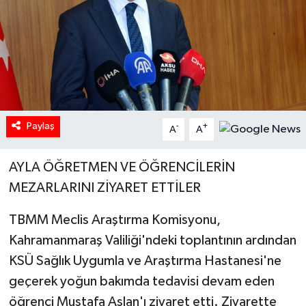
Paylaş
-
+
A
A
AYLA ÖĞRETMEN VE ÖĞRENCİLERİN
MEZARLARINI ZİYARET ETTİLER
TBMM Meclis Araştırma Komisyonu,
Kahramanmaraş Valiliği'ndeki toplantının ardından
KSÜ Sağlık Uygumla ve Araştırma Hastanesi'ne
geçerek yoğun bakımda tedavisi devam eden
öğrenci Mustafa Aslan'ı ziyaret etti. Ziyarette