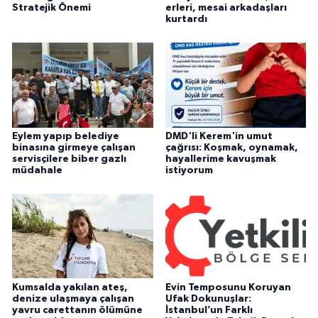
Stratejik Önemi
erleri, mesai arkadaşları
kurtardı
Eylem yapıp belediye
DMD'li Kerem'in umut
binasına girmeye çalışan
çağrısı: Koşmak, oynamak,
servisçilere biber gazlı
hayallerime kavuşmak
müdahale
istiyorum
Kumsalda yakılan ateş,
Evin Temposunu Koruyan
denize ulaşmaya çalışan
Ufak Dokunuşlar:
yavru carettanın ölümüne
İstanbul’un Farklı