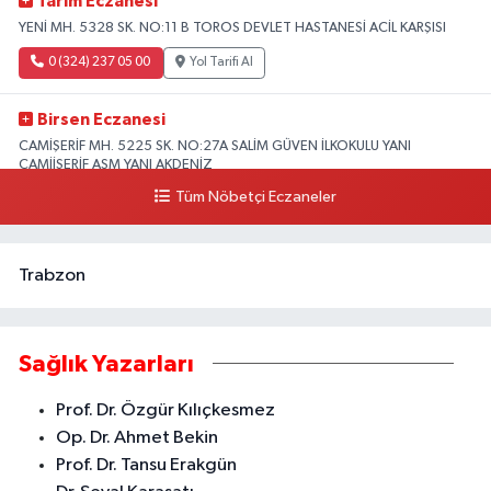
Tarım Eczanesi
YENİ MH. 5328 SK. NO:11 B TOROS DEVLET HASTANESİ ACİL KARŞISI
0 (324) 237 05 00
Yol Tarifi Al
Birsen Eczanesi
CAMİŞERİF MH. 5225 SK. NO:27A SALİM GÜVEN İLKOKULU YANI
CAMİİŞERİF ASM YANI AKDENİZ
Tüm Nöbetçi Eczaneler
0 (324) 237 41 15
Yol Tarifi Al
Trabzon
Sağlık Yazarları
Prof. Dr. Özgür Kılıçkesmez
Op. Dr. Ahmet Bekin
Prof. Dr. Tansu Erakgün