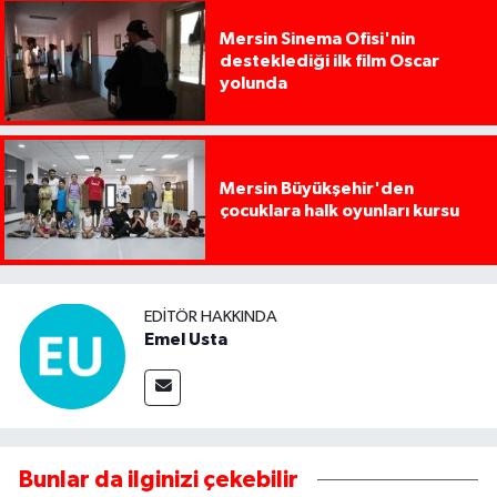
Mersin Sinema Ofisi'nin
desteklediği ilk film Oscar
yolunda
Mersin Büyükşehir'den
çocuklara halk oyunları kursu
EDITÖR HAKKINDA
Emel Usta
Bunlar da ilginizi çekebilir