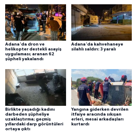
Adana'da dron ve
Adana'da kahvehaneye
helikopter destekli asayiş
silahlı saldırı: 3 yaralı
uygulaması; aranan 62
şüpheli yakalandı
Birlikte yaşadığı kadını
Yangına giderken devrilen
darbeden şüpheliye
itfaiye aracında sıkışan
uzaklaştırma; geçmiş
erleri, mesai arkadaşları
yıllardaki darp görüntüleri
kurtardı
ortaya çıktı