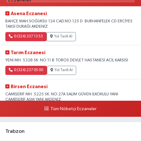
Asena Eczanesi
BAHÇE MAH.SOĞUKSU 124 CAD.NO:125 D BURHANFELEK CD ERCİYES
TAKSİ DURAĞI AKDENİZ
0 (324) 337 13 53
Yol Tarifi Al
Tarım Eczanesi
YENİ MH. 5328 SK. NO:11 B TOROS DEVLET HASTANESİ ACİL KARŞISI
0 (324) 237 05 00
Yol Tarifi Al
Birsen Eczanesi
CAMİŞERİF MH. 5225 SK. NO:27A SALİM GÜVEN İLKOKULU YANI
CAMİİŞERİF ASM YANI AKDENİZ
Tüm Nöbetçi Eczaneler
0 (324) 237 41 15
Yol Tarifi Al
Trabzon