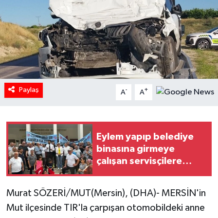
Paylaş
-
+
A
A
Eylem yapıp belediye
binasına girmeye
çalışan servisçilere
biber gazlı müdahale
Murat SÖZERİ/MUT(Mersin), (DHA)- MERSİN'in
Mut ilçesinde TIR'la çarpışan otomobildeki anne