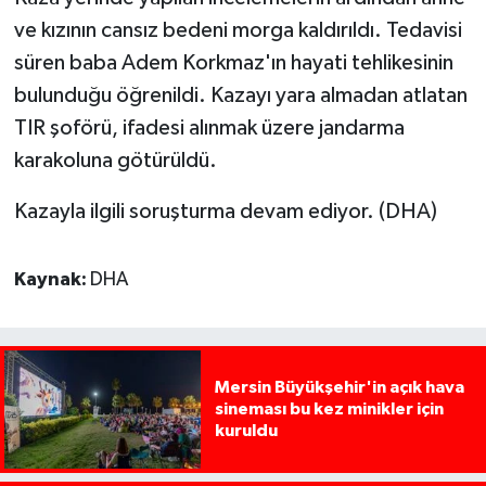
ve kızının cansız bedeni morga kaldırıldı. Tedavisi
süren baba Adem Korkmaz'ın hayati tehlikesinin
bulunduğu öğrenildi. Kazayı yara almadan atlatan
TIR şoförü, ifadesi alınmak üzere jandarma
karakoluna götürüldü.
Kazayla ilgili soruşturma devam ediyor. (DHA)
Kaynak:
DHA
Mersin Büyükşehir'in açık hava
sineması bu kez minikler için
kuruldu