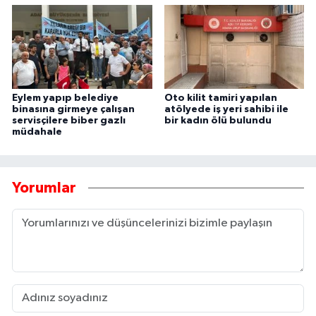
Eylem yapıp belediye
Oto kilit tamiri yapılan
binasına girmeye çalışan
atölyede iş yeri sahibi ile
servisçilere biber gazlı
bir kadın ölü bulundu
müdahale
Yorumlar