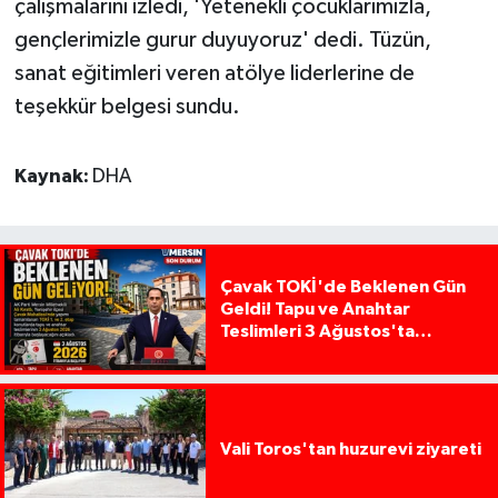
çalışmalarını izledi, 'Yetenekli çocuklarımızla,
gençlerimizle gurur duyuyoruz' dedi. Tüzün,
sanat eğitimleri veren atölye liderlerine de
teşekkür belgesi sundu.
Kaynak:
DHA
Çavak TOKİ'de Beklenen Gün
Geldi! Tapu ve Anahtar
Teslimleri 3 Ağustos'ta
Başlıyor
Vali Toros'tan huzurevi ziyareti