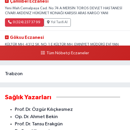
Çamlıbel Eczanesi
Yeni Mah.Cemalpaşa Cad. No:74 A MERSİN TOROS DEVLET HASTANESİ
CİVARI AKDENİZ HÜKÜMET KONAĞI KARŞISI ARAS KARGO YANI
0 (324) 237 37 99
Yol Tarifi Al
Göksu Eczanesi
KÜLTÜR MH. 4312 SK. NO. 1 E KÜLTÜR MH. EMNİYET MÜDÜRÜ EVİ YAN
SOKAĞI ÇAMLIBEL ASM KARŞISI CİVARI AKDENİZ
Tüm Nöbetçi Eczaneler
0 (324) 238 42 26
Yol Tarifi Al
Trabzon
Sağlık Yazarları
Prof. Dr. Özgür Kılıçkesmez
Op. Dr. Ahmet Bekin
Prof. Dr. Tansu Erakgün