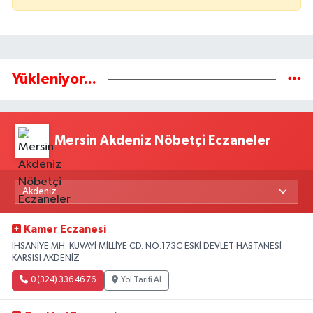
Yükleniyor...
Mersin Akdeniz Nöbetçi Eczaneler
Kamer Eczanesi
İHSANİYE MH. KUVAYİ MİLLİYE CD. NO:173C ESKİ DEVLET HASTANESİ
KARŞISI AKDENİZ
0 (324) 336 46 76
Yol Tarifi Al