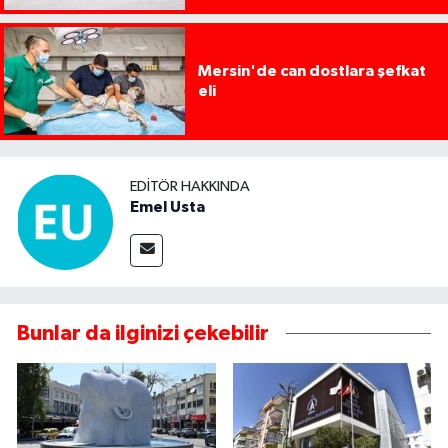
Mersin'de can dostlara şefkat
eli
EDITÖR HAKKINDA
Emel Usta
Bunlar da ilginizi çekebilir