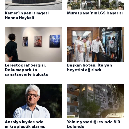
Kemer'in yeni simgesi
Muratpaşa'nın LGS başarısı
Henna Heykeli
Lerestograf Sergisi,
Başkan Kotan, İtalyan
Dokumapark'ta
heyetini ağırladı
sanatseverle buluştu
Antalya kıyılarında
Yalnız yaşadığı evinde ölü
mikroplastik alarmı;
bulundu