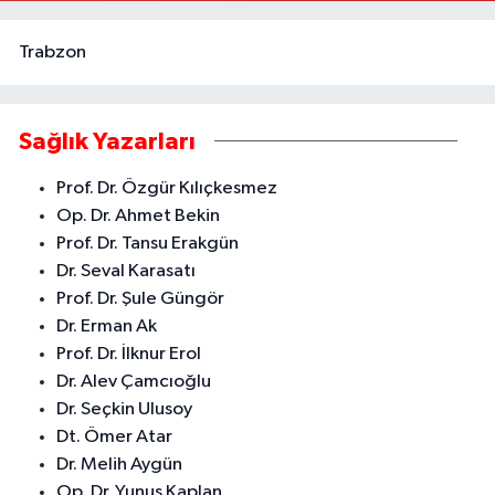
0 (324) 337 10 17
Yol Tarifi Al
Trabzon
Sağlık Yazarları
Prof. Dr. Özgür Kılıçkesmez
Op. Dr. Ahmet Bekin
Prof. Dr. Tansu Erakgün
Dr. Seval Karasatı
Prof. Dr. Şule Güngör
Dr. Erman Ak
Prof. Dr. İlknur Erol
Dr. Alev Çamcıoğlu
Dr. Seçkin Ulusoy
Dt. Ömer Atar
Dr. Melih Aygün
Op. Dr. Yunus Kaplan