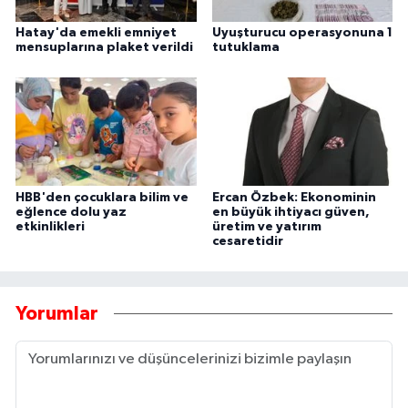
Hatay'da emekli emniyet
Uyuşturucu operasyonuna 1
mensuplarına plaket verildi
tutuklama
HBB'den çocuklara bilim ve
Ercan Özbek: Ekonominin
eğlence dolu yaz
en büyük ihtiyacı güven,
etkinlikleri
üretim ve yatırım
cesaretidir
Yorumlar