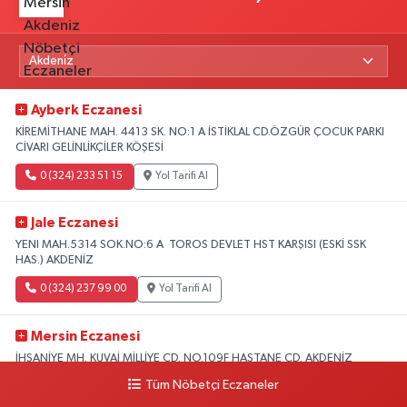
Ayberk Eczanesi
KİREMİTHANE MAH. 4413 SK. NO:1 A İSTİKLAL CD.ÖZGÜR ÇOCUK PARKI
CİVARI GELİNLİKÇİLER KÖŞESİ
0 (324) 233 51 15
Yol Tarifi Al
Jale Eczanesi
YENI MAH.5314 SOK.NO:6 A TOROS DEVLET HST KARŞISI (ESKİ SSK
HAS.) AKDENİZ
0 (324) 237 99 00
Yol Tarifi Al
Mersin Eczanesi
İHSANİYE MH. KUVAİ MİLLİYE CD. NO.109F HASTANE CD. AKDENİZ
BELEDİYESİ ARKASI ZİRAAT BANKASI KURUÇEŞME ŞUBESİ KARŞISI
Tüm Nöbetçi Eczaneler
AKDENİZ