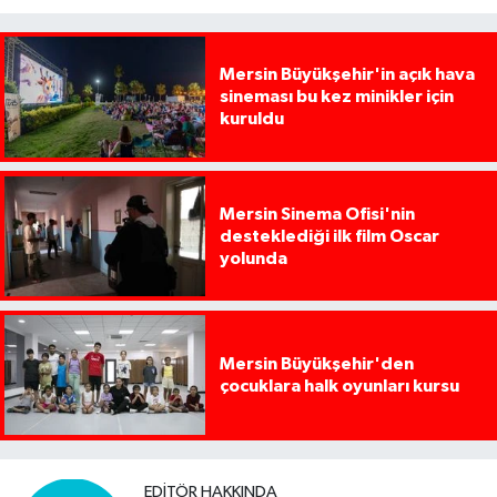
Mersin Büyükşehir'in açık hava
sineması bu kez minikler için
kuruldu
Mersin Sinema Ofisi'nin
desteklediği ilk film Oscar
yolunda
Mersin Büyükşehir'den
çocuklara halk oyunları kursu
EDITÖR HAKKINDA