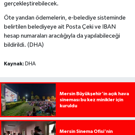
gerçekleştirebilecek.
Öte yandan ödemelerin, e-belediye sisteminde
belirtilen belediyeye ait Posta Çeki ve IBAN
hesap numaraları aracılığıyla da yapılabileceği
bildirildi. (DHA)
Kaynak:
DHA
Mersin Büyükşehir'in açık hava
sineması bu kez minikler için
kuruldu
Mersin Sinema Ofisi'nin