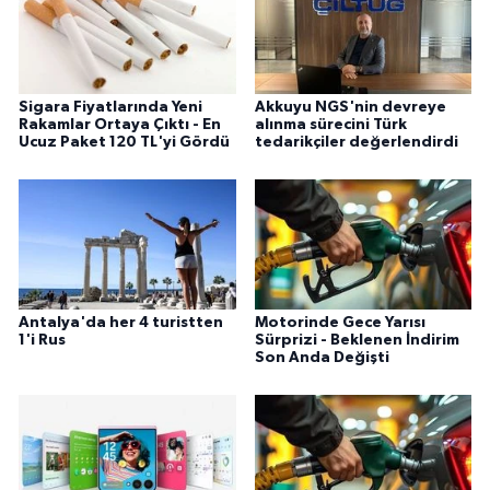
Sigara Fiyatlarında Yeni
Akkuyu NGS'nin devreye
Rakamlar Ortaya Çıktı - En
alınma sürecini Türk
Ucuz Paket 120 TL'yi Gördü
tedarikçiler değerlendirdi
Antalya'da her 4 turistten
Motorinde Gece Yarısı
1'i Rus
Sürprizi - Beklenen İndirim
Son Anda Değişti