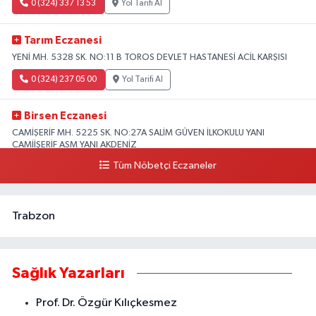
0 (324) 337 13 53
Yol Tarifi Al
Tarım Eczanesi
YENİ MH. 5328 SK. NO:11 B TOROS DEVLET HASTANESİ ACİL KARŞISI
0 (324) 237 05 00
Yol Tarifi Al
Birsen Eczanesi
CAMİŞERİF MH. 5225 SK. NO:27A SALİM GÜVEN İLKOKULU YANI
CAMİİŞERİF ASM YANI AKDENİZ
Tüm Nöbetçi Eczaneler
0 (324) 237 41 15
Yol Tarifi Al
Trabzon
Sağlık Yazarları
Prof. Dr. Özgür Kılıçkesmez