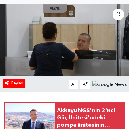
Paylaş
-
+
A
A
Akkuyu NGS'nin 2'nci
Güç Ünitesi'ndeki
pompa ünitesinin