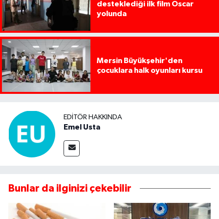
desteklediği ilk film Oscar
yolunda
Mersin Büyükşehir'den
çocuklara halk oyunları kursu
EDITÖR HAKKINDA
Emel Usta
Bunlar da ilginizi çekebilir