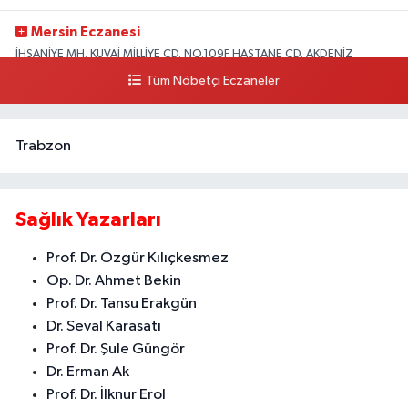
Mersin Eczanesi
İHSANİYE MH. KUVAİ MİLLİYE CD. NO.109F HASTANE CD. AKDENİZ
BELEDİYESİ ARKASI ZİRAAT BANKASI KURUÇEŞME ŞUBESİ KARŞISI
Tüm Nöbetçi Eczaneler
AKDENİZ
0 (324) 337 10 17
Yol Tarifi Al
Trabzon
Sağlık Yazarları
Prof. Dr. Özgür Kılıçkesmez
Op. Dr. Ahmet Bekin
Prof. Dr. Tansu Erakgün
Dr. Seval Karasatı
Prof. Dr. Şule Güngör
Dr. Erman Ak
Prof. Dr. İlknur Erol