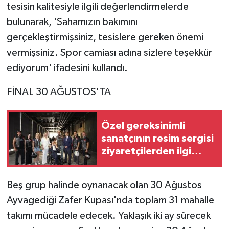
tesisin kalitesiyle ilgili değerlendirmelerde
bulunarak, 'Sahamızın bakımını
gerçekleştirmişsiniz, tesislere gereken önemi
vermişsiniz. Spor camiası adına sizlere teşekkür
ediyorum' ifadesini kullandı.
FİNAL 30 AĞUSTOS'TA
Özel gereksinimli
sanatçının resim sergisi
ziyaretçilerden ilgi
gördü
Beş grup halinde oynanacak olan 30 Ağustos
Ayvagediği Zafer Kupası'nda toplam 31 mahalle
takımı mücadele edecek. Yaklaşık iki ay sürecek