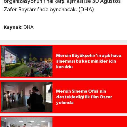
organizasyonun final karşılaşması ise 30 Ağustos
Zafer Bayramı'nda oynanacak. (DHA)
Kaynak:
DHA
Mersin Büyükşehir'in açık hava
sineması bu kez minikler için
kuruldu
Mersin Sinema Ofisi'nin
desteklediği ilk film Oscar
yolunda