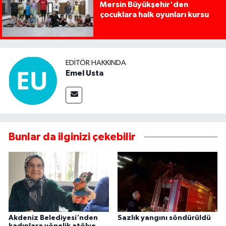
Mersin Büyükşehir'den
çocuklara halk oyunları kursu
EDITÖR HAKKINDA
Emel Usta
Bunlar da ilginizi çekebilir
Akdeniz Belediyesi'nden
Sazlık yangını söndürüldü
kadınlara yönelik atölye