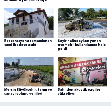
Restorasyonu tamamlanan
Seyir halindeyken yanan
cami ibadete açıldı
otomobil kullanılamaz hale
geldi
Mersin Büyükşehir, tarım ve
Sahilden akustik ezgiler
sanayi yolunu yeniledi
yükseliyor