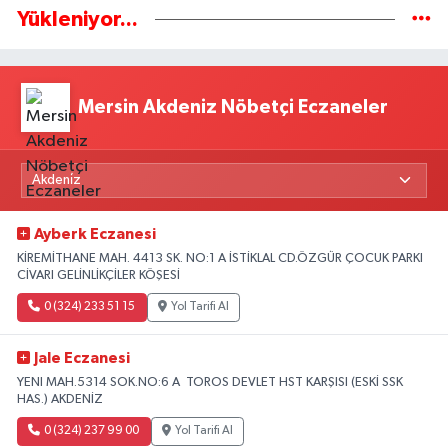
Yükleniyor...
Mersin Akdeniz Nöbetçi Eczaneler
Ayberk Eczanesi
KİREMİTHANE MAH. 4413 SK. NO:1 A İSTİKLAL CD.ÖZGÜR ÇOCUK PARKI
CİVARI GELİNLİKÇİLER KÖŞESİ
0 (324) 233 51 15
Yol Tarifi Al
Jale Eczanesi
YENI MAH.5314 SOK.NO:6 A TOROS DEVLET HST KARŞISI (ESKİ SSK
HAS.) AKDENİZ
0 (324) 237 99 00
Yol Tarifi Al