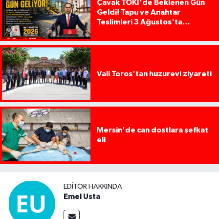
Çavak TOKİ'de Beklenen Gün
Geldi! Tapu ve Anahtar
Teslimleri 3 Ağustos'ta
Başlıyor
Vali Toros'tan huzurevi ziyareti
Mersin'de can dostlara şefkat
eli
EDITÖR HAKKINDA
Emel Usta