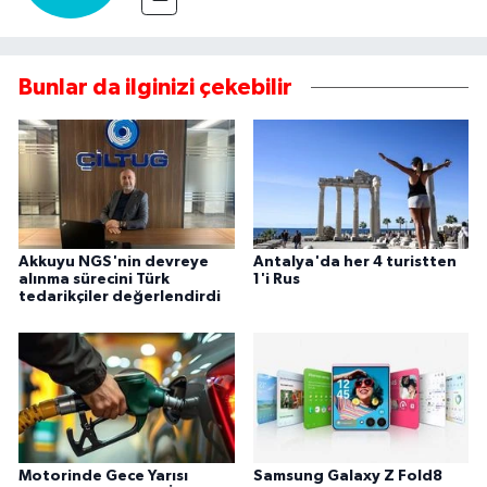
Bunlar da ilginizi çekebilir
Akkuyu NGS'nin devreye
Antalya'da her 4 turistten
alınma sürecini Türk
1'i Rus
tedarikçiler değerlendirdi
Motorinde Gece Yarısı
Samsung Galaxy Z Fold8