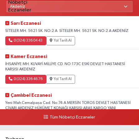
Sarı Eczanesi
SİTELER MH. 5621 SK. NO:2 A SİTELER MH. 5621 SK. NO:2 A AKDENİZ
0 (324) 336 04 43
Yol Tarifi Al
Kamer Eczanesi
İHSANİYE MH. KUVAYİ MİLLİYE CD. NO:173C ESKİ DEVLET HASTANESİ
KARŞISI AKDENİZ
0 (324) 336 46 76
Yol Tarifi Al
Çamlıbel Eczanesi
Yeni Mah.Cemalpaşa Cad. No:74 A MERSİN TOROS DEVLET HASTANESİ
CİVARI AKDENİZ HÜKÜMET KONAĞI KARŞISI ARAS KARGO YANI
Tüm Nöbetçi Eczaneler
0 (324) 237 37 99
Yol Tarifi Al