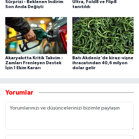
Sürprizi - Beklenen İndirim
Ultra, Fold8 ve Flip8
Son Anda Değişti
tanıtıldı
Akaryakıtta Kritik Takvim -
Batı Akdeniz'de kiraz-vişne
Zamları Frenleyen Destek
ihracatından 40,6 milyon
İçin 1 Ekim Kararı
dolar gelir
Yorumlar