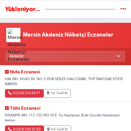
Yükleniyor...
Mersin Akdeniz Nöbetçi Eczaneler
Nida Eczanesi
HAL MH. 6040 SK. NO:3 YENİ SEBZE HALİ CİVARI, TOPTANCILAR SİTESİ
KARŞISI
0 (324) 234 34 77
Yol Tarifi Al
Tülin Eczanesi
İHSANİYE MH. 113. CD. NO:19 E Su Hastanesi (Eski Gözde Hastanesi)
karşısı
0 (324) 336 35 90
Yol Tarifi Al