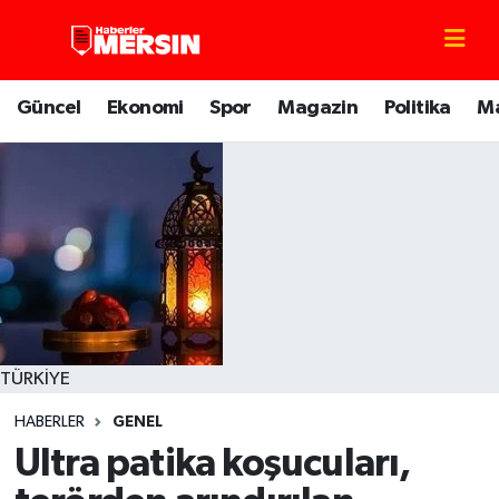
Mersin Nöbetçi Eczaneler
Güncel
Ekonomi
Spor
Magazin
Politika
M
Mersin Hava Durumu
Mersin Trafik Yoğunluk Haritası
Süper Lig Puan Durumu ve Fikstür
Tüm Manşetler
Son Dakika Haberleri
TÜRKİYE
HABERLER
GENEL
Haber Arşivi
Ultra patika koşucuları,