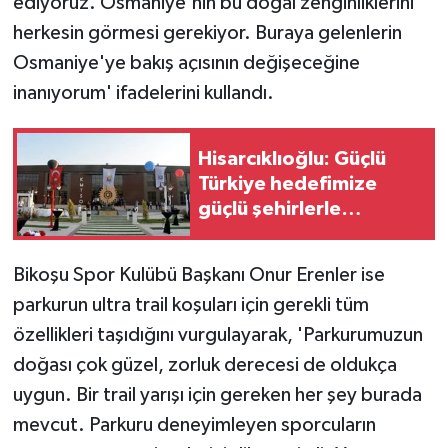
ediyoruz. Osmaniye'nin bu doğal zenginliklerini
herkesin görmesi gerekiyor. Buraya gelenlerin
Osmaniye'ye bakış açısının değişeceğine
inanıyorum' ifadelerini kullandı.
Hisarcıklıoğlu: Güçlü
Türkiye hedefimize
güçlü şehirlerle
ulaşabiliriz
Bikoşu Spor Kulübü Başkanı Onur Erenler ise
parkurun ultra trail koşuları için gerekli tüm
özellikleri taşıdığını vurgulayarak, 'Parkurumuzun
doğası çok güzel, zorluk derecesi de oldukça
uygun. Bir trail yarışı için gereken her şey burada
mevcut. Parkuru deneyimleyen sporcuların