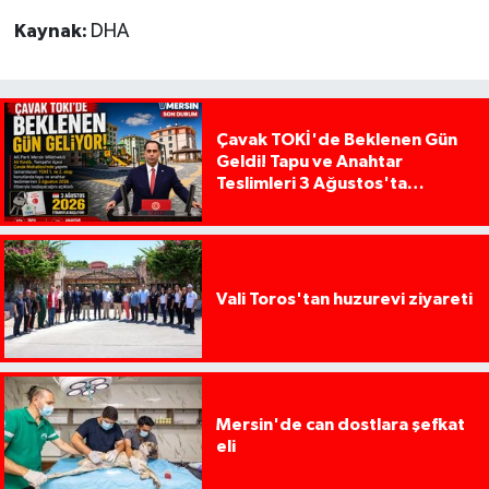
Kaynak:
DHA
Çavak TOKİ'de Beklenen Gün
Geldi! Tapu ve Anahtar
Teslimleri 3 Ağustos'ta
Başlıyor
Vali Toros'tan huzurevi ziyareti
Mersin'de can dostlara şefkat
eli