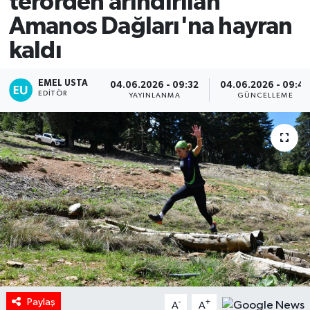
terörden arındırılan
Amanos Dağları'na hayran
kaldı
EMEL USTA
04.06.2026 - 09:32
04.06.2026 - 09:4
EDITÖR
YAYINLANMA
GÜNCELLEME
Paylaş
-
+
A
A