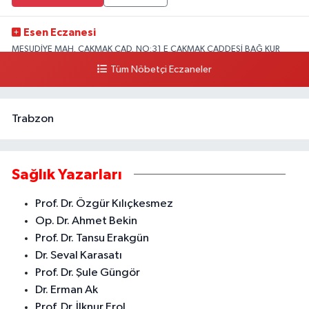
Esen Eczanesi
MESUDİYE MAH. ÇAKMAK CAD. NO:31 E ÇAKMAK CADDESİ BAĞ KUR
KARŞISI AKDENİZ
Tüm Nöbetçi Eczaneler
0 (324) 231 58 80
Yol Tarifi Al
Trabzon
Sağlık Yazarları
Prof. Dr. Özgür Kılıçkesmez
Op. Dr. Ahmet Bekin
Prof. Dr. Tansu Erakgün
Dr. Seval Karasatı
Prof. Dr. Şule Güngör
Dr. Erman Ak
Prof. Dr. İlknur Erol