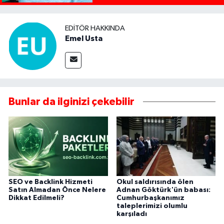
EDITÖR HAKKINDA
Emel Usta
Bunlar da ilginizi çekebilir
SEO ve Backlink Hizmeti
Okul saldırısında ölen
Satın Almadan Önce Nelere
Adnan Göktürk'ün babası:
Dikkat Edilmeli?
Cumhurbaşkanımız
taleplerimizi olumlu
karşıladı