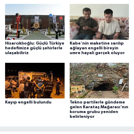
Hisarcıklıoğlu: Güçlü Türkiye
Kabe'nin maketine sarılıp
hedefimize güçlü şehirlerle
ağlayan engelli bireyin
ulaşabiliriz
umre hayali gerçek oluyor
Kayıp engelli bulundu
Tekno partilerle gündeme
gelen Karataş Mağarası'nın
koruma grubu yeniden
belirleniyor