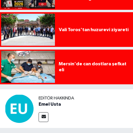
Başlıyor
Vali Toros'tan huzurevi ziyareti
Mersin'de can dostlara şefkat
eli
EDITÖR HAKKINDA
Emel Usta