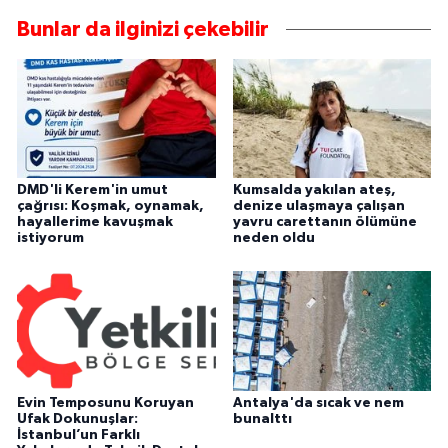
Bunlar da ilginizi çekebilir
DMD'li Kerem'in umut
Kumsalda yakılan ateş,
çağrısı: Koşmak, oynamak,
denize ulaşmaya çalışan
hayallerime kavuşmak
yavru carettanın ölümüne
istiyorum
neden oldu
Evin Temposunu Koruyan
Antalya'da sıcak ve nem
Ufak Dokunuşlar:
bunalttı
İstanbul’un Farklı