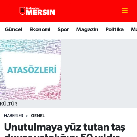
Mersin Nöbetçi Eczaneler
Güncel
Ekonomi
Spor
Magazin
Politika
M
Mersin Hava Durumu
Mersin Trafik Yoğunluk Haritası
Süper Lig Puan Durumu ve Fikstür
Tüm Manşetler
Son Dakika Haberleri
KÜLTÜR
HABERLER
GENEL
Haber Arşivi
Unutulmaya yüz tutan taş