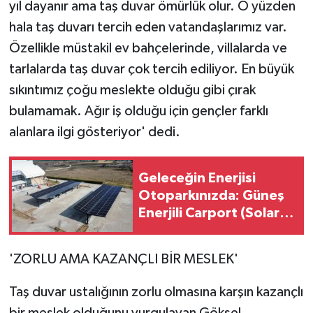
yıl dayanır ama taş duvar ömürlük olur. O yüzden
hala taş duvarı tercih eden vatandaşlarımız var.
Özellikle müstakil ev bahçelerinde, villalarda ve
tarlalarda taş duvar çok tercih ediliyor. En büyük
sıkıntımız çoğu meslekte olduğu gibi çırak
bulamamak. Ağır iş olduğu için gençler farklı
alanlara ilgi gösteriyor' dedi.
Geleceğin Enerjisi
Otoparkınızda: Güneş
Enerjili Carport (Solar
Otopark) Nedir?
'ZORLU AMA KAZANÇLI BİR MESLEK'
Taş duvar ustalığının zorlu olmasına karşın kazançlı