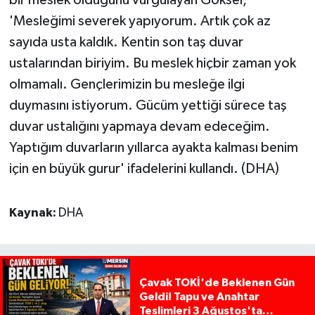
bir meslek olduğunu vurgulayan Göksel,
'Mesleğimi severek yapıyorum. Artık çok az
sayıda usta kaldık. Kentin son taş duvar
ustalarından biriyim. Bu meslek hiçbir zaman yok
olmamalı. Gençlerimizin bu mesleğe ilgi
duymasını istiyorum. Gücüm yettiği sürece taş
duvar ustalığını yapmaya devam edeceğim.
Yaptığım duvarların yıllarca ayakta kalması benim
için en büyük gurur' ifadelerini kullandı. (DHA)
Kaynak:
DHA
Çavak TOKİ'de Beklenen Gün
Geldi! Tapu ve Anahtar
Teslimleri 3 Ağustos'ta