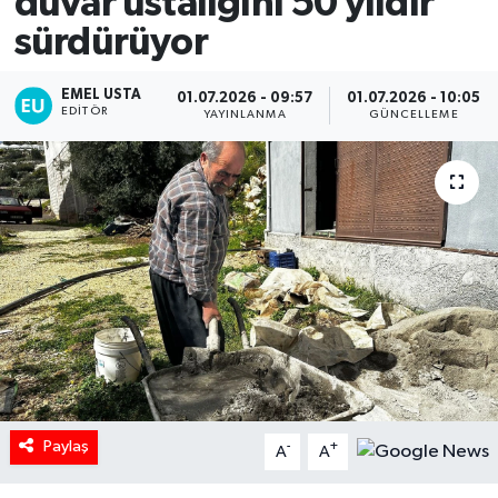
duvar ustalığını 50 yıldır
sürdürüyor
EMEL USTA
01.07.2026 - 09:57
01.07.2026 - 10:05
EDITÖR
YAYINLANMA
GÜNCELLEME
Paylaş
-
+
A
A