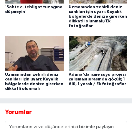
'Sahte e-tebligat tuzağına
Uzmanından zehirli deniz
düşmeyin'
canlıları için uyarı: Kayalık
bölgelerde denize girerken
dikkatli olunmalı/Ek
fotoğraflar
Uzmanından zehirli deniz
Adana'da içme suyu projesi
canlıları için uyarı: Kayalık
çalışması sırasında göçük; 1
bölgelerde denize girerken
ölü, 1 yaralı / Ek fotoğraflar
dikkatli olunmalı
Yorumlar