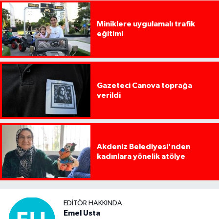
Miniklere uygulamalı trafik
eğitimi
Gazeteci Canova toprağa
verildi
Akdeniz Belediyesi'nden
kadınlara yönelik atölye
EDITÖR HAKKINDA
Emel Usta