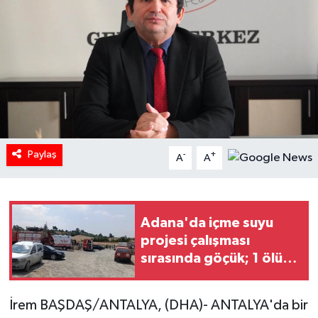
Paylaş
-
+
A
A
Adana'da içme suyu
projesi çalışması
sırasında göçük; 1 ölü, 1
yaralı (2)
İrem BAŞDAŞ/ANTALYA, (DHA)- ANTALYA'da bir