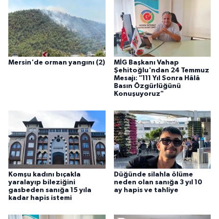
Mersin'de orman yangını (2)
MİG Başkanı Vahap
Şehitoğlu'ndan 24 Temmuz
Mesajı: "111 Yıl Sonra Hâlâ
Basın Özgürlüğünü
Konuşuyoruz"
Komşu kadını bıçakla
Düğünde silahla ölüme
yaralayıp bileziğini
neden olan sanığa 3 yıl 10
gasbeden sanığa 15 yıla
ay hapis ve tahliye
kadar hapis istemi