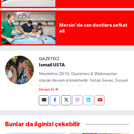
Mersin'de can dostlara şefkat
eli
GAZETECI
Ismail USTA
Meslekte 28.Yıl, Gazeteci & Webmaster
olarak devam etmektedir. Vatan Sever, Sosyal
Demokrat Kimliği ile Ülkesine ve Milletine
Devam Et
Objektif Habercilik ilkesi ile yazılarını kaleme
almıştır.
Bunlar da ilginizi çekebilir