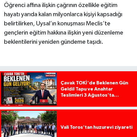
Öğrenci affına ilişkin çağrının özellikle eğitim
hayatı yarıda kalan milyonlarca kişiyi kapsadığı
belirtilirken, Uysal’ın konuşması Meclis’te
gençlerin eğitim hakkına ilişkin yeni düzenleme
beklentilerini yeniden gündeme taşıdı.
Çavak TOKİ'de Beklenen Gün
Geldi! Tapu ve Anahtar
Teslimleri 3 Ağustos'ta
Başlıyor
Vali Toros'tan huzurevi ziyareti