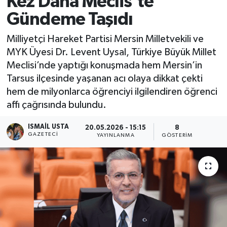
Kez Daha Meclis’te
Gündeme Taşıdı
Milliyetçi Hareket Partisi Mersin Milletvekili ve
MYK Üyesi Dr. Levent Uysal, Türkiye Büyük Millet
Meclisi’nde yaptığı konuşmada hem Mersin’in
Tarsus ilçesinde yaşanan acı olaya dikkat çekti
hem de milyonlarca öğrenciyi ilgilendiren öğrenci
affı çağrısında bulundu.
ISMAIL USTA
20.05.2026 - 15:15
8
GAZETECI
YAYINLANMA
GÖSTERIM