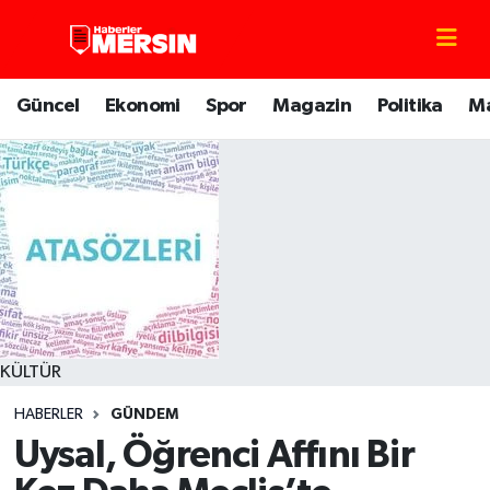
Mersin Nöbetçi Eczaneler
Güncel
Ekonomi
Spor
Magazin
Politika
M
Mersin Hava Durumu
Mersin Trafik Yoğunluk Haritası
Süper Lig Puan Durumu ve Fikstür
Tüm Manşetler
Son Dakika Haberleri
KÜLTÜR
HABERLER
GÜNDEM
Haber Arşivi
Uysal, Öğrenci Affını Bir