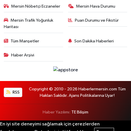
Mersin Nöbetçi Eczaneler
Mersin Hava Durumu
Mersin Trafik Yoğunluk
Puan Durumu ve Fikstür
Haritası
Tüm Manşetler
Son Dakika Haberleri
Haber Arşivi
Copyright © 2010 - 2026 Haberlermersin.com Tüm
RSS
Hakları Saklıdır. Ajans Politikalarına Uyar!
Haber Yazılımı:
TE Bilişim
En iyi site deneyimi sağlamak için çerezlerden