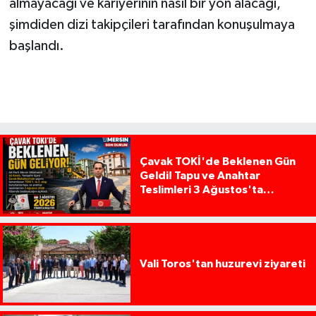
almayacağı ve kariyerinin nasıl bir yön alacağı,
şimdiden dizi takipçileri tarafından konuşulmaya
başlandı.
Çavak TOKİ'de Beklenen Gün
Geldi! Tapu ve Anahtar
Teslimleri 3 Ağustos'ta
Başlıyor
Vali Toros'tan huzurevi ziyareti