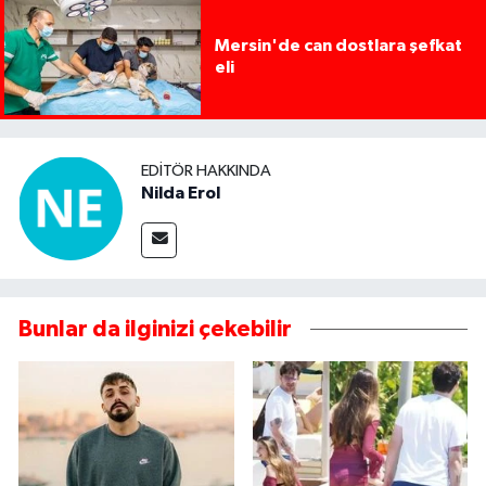
Mersin'de can dostlara şefkat
eli
EDITÖR HAKKINDA
Nilda Erol
Bunlar da ilginizi çekebilir