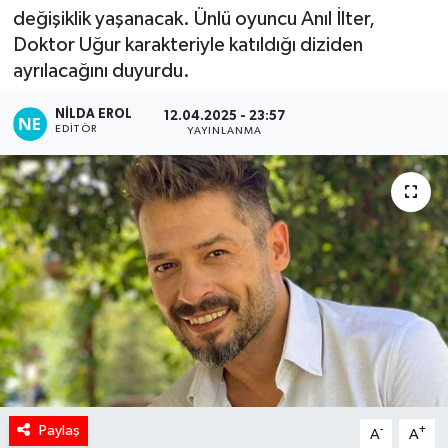
değişiklik yaşanacak. Ünlü oyuncu Anıl İlter,
Doktor Uğur karakteriyle katıldığı diziden
ayrılacağını duyurdu.
NILDA EROL
12.04.2025 - 23:57
EDITÖR
YAYINLANMA
Paylaş
-
+
A
A