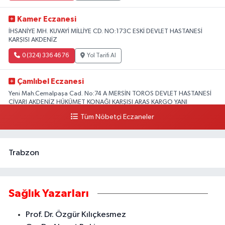
Kamer Eczanesi
İHSANİYE MH. KUVAYİ MİLLİYE CD. NO:173C ESKİ DEVLET HASTANESİ
KARŞISI AKDENİZ
0 (324) 336 46 76
Yol Tarifi Al
Çamlıbel Eczanesi
Yeni Mah.Cemalpaşa Cad. No:74 A MERSİN TOROS DEVLET HASTANESİ
CİVARI AKDENİZ HÜKÜMET KONAĞI KARŞISI ARAS KARGO YANI
Tüm Nöbetçi Eczaneler
0 (324) 237 37 99
Yol Tarifi Al
Trabzon
Sağlık Yazarları
Prof. Dr. Özgür Kılıçkesmez