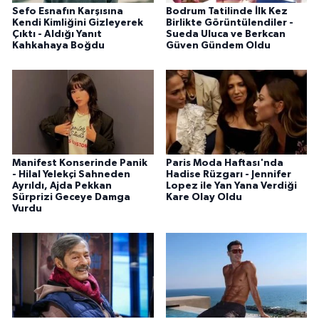
Sefo Esnafın Karşısına
Bodrum Tatilinde İlk Kez
Kendi Kimliğini Gizleyerek
Birlikte Görüntülendiler -
Çıktı - Aldığı Yanıt
Sueda Uluca ve Berkcan
Kahkahaya Boğdu
Güven Gündem Oldu
Manifest Konserinde Panik
Paris Moda Haftası'nda
- Hilal Yelekçi Sahneden
Hadise Rüzgarı - Jennifer
Ayrıldı, Ajda Pekkan
Lopez ile Yan Yana Verdiği
Sürprizi Geceye Damga
Kare Olay Oldu
Vurdu