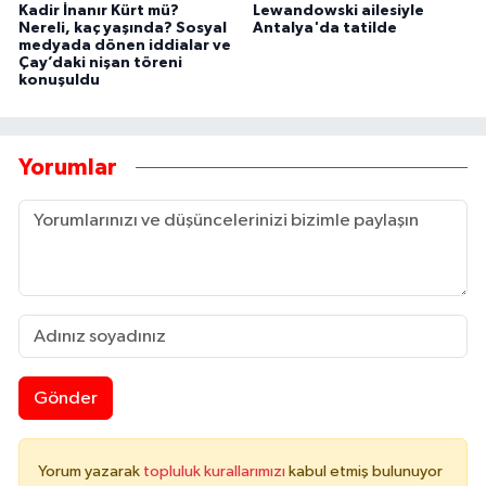
Kadir İnanır Kürt mü?
Lewandowski ailesiyle
Nereli, kaç yaşında? Sosyal
Antalya'da tatilde
medyada dönen iddialar ve
Çay’daki nişan töreni
konuşuldu
Yorumlar
Gönder
Yorum yazarak
topluluk kurallarımızı
kabul etmiş bulunuyor