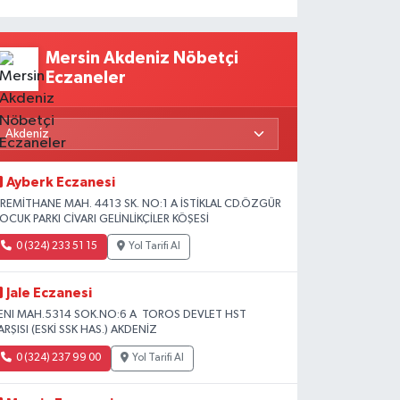
Mersin Akdeniz Nöbetçi
Eczaneler
Ayberk Eczanesi
İREMİTHANE MAH. 4413 SK. NO:1 A İSTİKLAL CD.ÖZGÜR
OCUK PARKI CİVARI GELİNLİKÇİLER KÖŞESİ
0 (324) 233 51 15
Yol Tarifi Al
Jale Eczanesi
ENI MAH.5314 SOK.NO:6 A TOROS DEVLET HST
ARŞISI (ESKİ SSK HAS.) AKDENİZ
0 (324) 237 99 00
Yol Tarifi Al