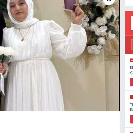
K
Ç
Y
K