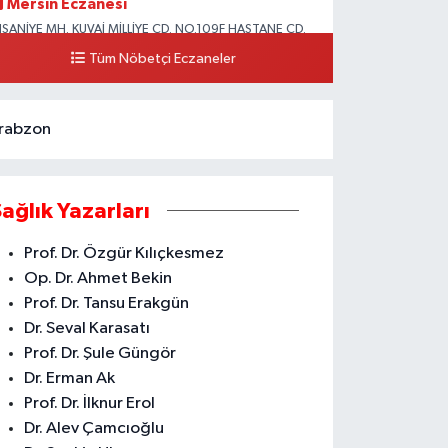
Mersin Eczanesi
HSANİYE MH. KUVAİ MİLLİYE CD. NO.109F HASTANE CD.
KDENİZ BELEDİYESİ ARKASI ZİRAAT BANKASI
Tüm Nöbetçi Eczaneler
URUÇEŞME ŞUBESİ KARŞISI AKDENİZ
0 (324) 337 10 17
Yol Tarifi Al
rabzon
Sağlık Yazarları
Prof. Dr. Özgür Kılıçkesmez
Op. Dr. Ahmet Bekin
Prof. Dr. Tansu Erakgün
Dr. Seval Karasatı
Prof. Dr. Şule Güngör
Dr. Erman Ak
Prof. Dr. İlknur Erol
Dr. Alev Çamcıoğlu