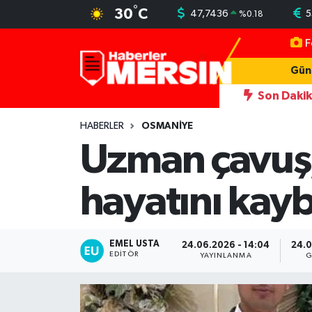
°
30
C
47,7436
5
%
0.18
F
Mersin Nöbetçi Eczaneler
Gün
Mersin Hava Durumu
Son Daki
ğı kadını darbeden şüpheliye uzaklaştırma; geçmiş yıllardaki darp görün
Mersin Trafik Yoğunluk Haritası
HABERLER
OSMANİYE
Uzman çavuş,
Süper Lig Puan Durumu ve Fikstür
hayatını kayb
Tüm Manşetler
Son Dakika Haberleri
EMEL USTA
24.06.2026 - 14:04
24.0
EDITÖR
YAYINLANMA
G
Haber Arşivi