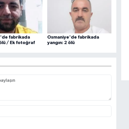
'de fabrikada
Osmaniye'de fabrikada
ölü / Ek fotoğraf
yangın: 2 ölü