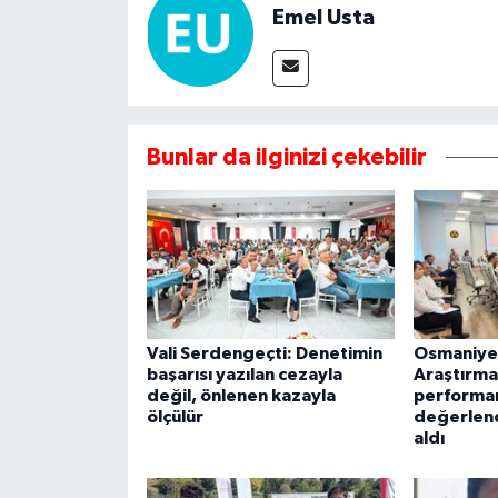
Emel Usta
Bunlar da ilginizi çekebilir
Vali Serdengeçti: Denetimin
Osmaniye 
başarısı yazılan cezayla
Araştırma
değil, önlenen kazayla
performa
ölçülür
değerlen
aldı