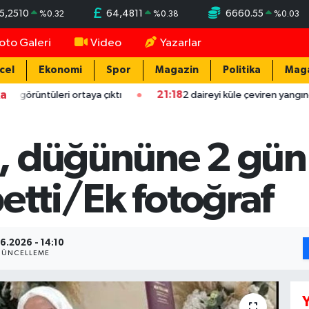
5,2510
64,4811
6660.55
%
0.32
%
0.38
%
0.03
oto Galeri
Video
Yazarlar
cel
Ekonomi
Spor
Magazin
Politika
Mag
ka
tüleri ortaya çıktı
21:18
2 daireyi küle çeviren yangında mahsur 
 düğününe 2 gün 
etti/Ek fotoğraf
6.2026 - 14:10
ÜNCELLEME
Y