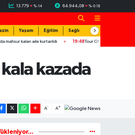
13.779
64.944,08
%
-14
%
-0.18
azin
Yaşam
Eğitim
Sağlık
Teknoloji
kalan aile kurtarıldı
19:48
Tour Of Kahramanmaraş'ın şampiyon
kala kazada
-
+
A
A
ükleniyor...