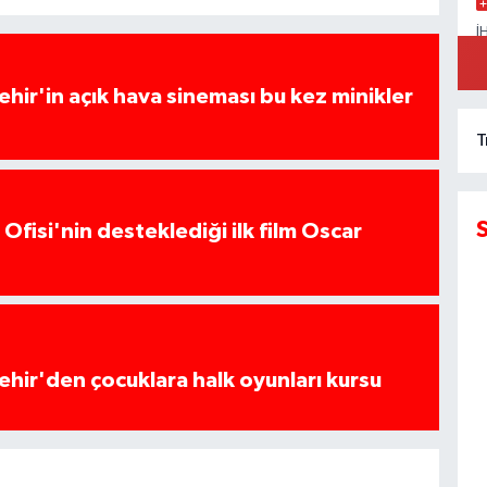
İ
A
K
hir'in açık hava sineması bu kez minikler
T
Ofisi'nin desteklediği ilk film Oscar
hir'den çocuklara halk oyunları kursu