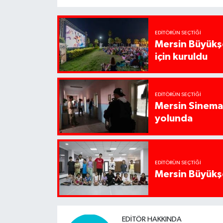
EDITÖRÜN SEÇTIĞI
Mersin Büyükşe
için kuruldu
EDITÖRÜN SEÇTIĞI
Mersin Sinema 
yolunda
EDITÖRÜN SEÇTIĞI
Mersin Büyükşe
EDITÖR HAKKINDA