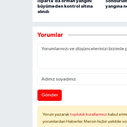
Isparta'da orman yangını
Söndürül
büyümeden kontrol altına
yangına n
alındı
Yorumlar
Gönder
Yorum yazarak
topluluk kurallarımızı
kabul etmi
yorumlardan Haberler Mersin hiçbir şekilde s