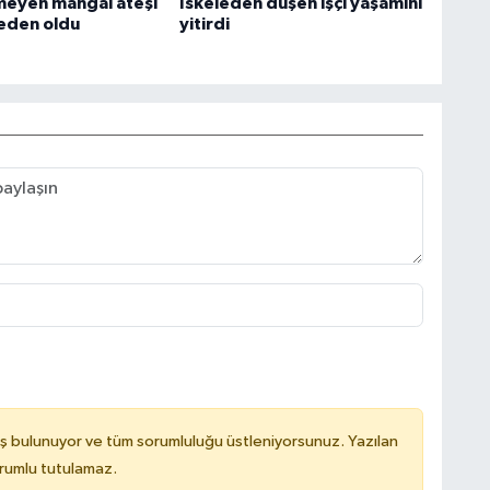
meyen mangal ateşi
İskeleden düşen işçi yaşamını
eden oldu
yitirdi
ş bulunuyor ve tüm sorumluluğu üstleniyorsunuz. Yazılan
orumlu tutulamaz.