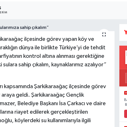
5
ERIM
Y
ikaraağaç ilçesinde görev yapan köy ve
klığın dünya ile birlikte Türkiye’yi de tehdit
rfiyatının kontrol altına alınması gerektiğine
ulara sahip çıkalım, kaynaklarımız azalıyor”
arı kapsamında Şarkikaraağaç ilçesinde görev
r araya geldi. Şarkikaraağaç Gençlik
B
mazer, Belediye Başkanı İsa Çarkacı ve daire
B
llarına riayet edilerek gerçekleştirilen
u, köylerdeki su kullanımlarıyla ilgili