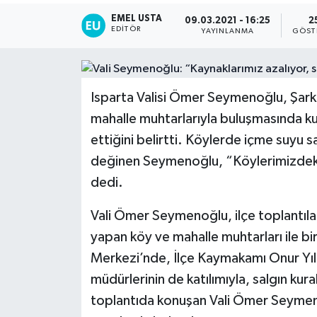
EMEL USTA
09.03.2021 - 16:25
2
EDITÖR
YAYINLANMA
GÖST
Isparta Valisi Ömer Seymenoğlu, Şark
mahalle muhtarlarıyla buluşmasında kura
ettiğini belirtti. Köylerde içme suyu sa
değinen Seymenoğlu, “Köylerimizdeki s
dedi.
Vali Ömer Seymenoğlu, ilçe toplantıl
yapan köy ve mahalle muhtarları ile bi
Merkezi’nde, İlçe Kaymakamı Onur Yıl
müdürlerinin de katılımıyla, salgın kura
toplantıda konuşan Vali Ömer Seymenoğl