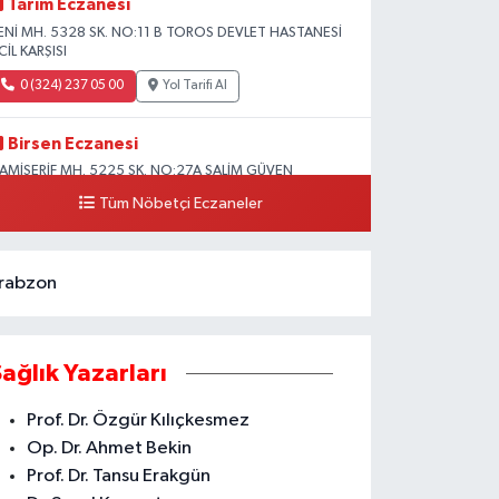
Tarım Eczanesi
ENİ MH. 5328 SK. NO:11 B TOROS DEVLET HASTANESİ
CİL KARŞISI
0 (324) 237 05 00
Yol Tarifi Al
Birsen Eczanesi
AMİŞERİF MH. 5225 SK. NO:27A SALİM GÜVEN
LKOKULU YANI CAMİİŞERİF ASM YANI AKDENİZ
Tüm Nöbetçi Eczaneler
0 (324) 237 41 15
Yol Tarifi Al
rabzon
Sağlık Yazarları
Prof. Dr. Özgür Kılıçkesmez
Op. Dr. Ahmet Bekin
Prof. Dr. Tansu Erakgün