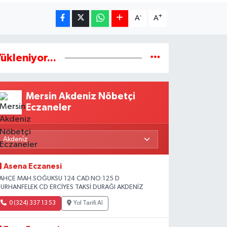
-
+
A
A
ükleniyor...
Mersin Akdeniz Nöbetçi
Eczaneler
Asena Eczanesi
AHÇE MAH.SOĞUKSU 124 CAD.NO:125 D
URHANFELEK CD ERCİYES TAKSİ DURAĞI AKDENİZ
0 (324) 337 13 53
Yol Tarifi Al