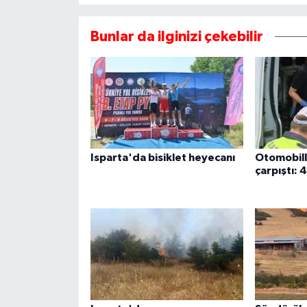
Bunlar da ilginizi çekebilir
Isparta'da bisiklet heyecanı
Otomobill
çarpıştı: 4