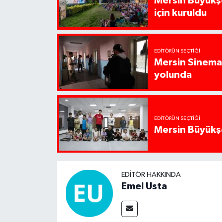
Mersin Büyükşe
için kuruldu
EDITÖRÜN SEÇTIĞI
Mersin Sinema 
yolunda
EDITÖRÜN SEÇTIĞI
Mersin Büyükşe
EDITÖR HAKKINDA
Emel Usta