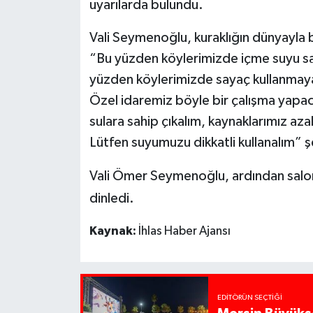
uyarılarda bulundu.
Vali Seymenoğlu, kuraklığın dünyayla bi
“Bu yüzden köylerimizde içme suyu sar
yüzden köylerimizde sayaç kullanmaya
Özel idaremiz böyle bir çalışma yapac
sulara sahip çıkalım, kaynaklarımız az
Lütfen suyumuzu dikkatli kullanalım” 
Vali Ömer Seymenoğlu, ardından salond
dinledi.
Kaynak:
İhlas Haber Ajansı
EDITÖRÜN SEÇTIĞI