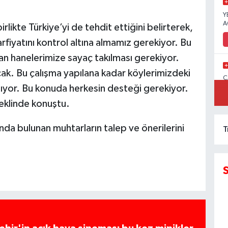
Y
A
rlikte Türkiye’yi de tehdit ettiğini belirterek,
fiyatını kontrol altına almamız gerekiyor. Bu
n hanelerimize sayaç takılması gerekiyor.
ak. Bu çalışma yapılana kadar köylerimizdeki
C
alıyor. Bu konuda herkesin desteği gerekiyor.
İ
şeklinde konuştu.
a bulunan muhtarların talep ve önerilerini
T