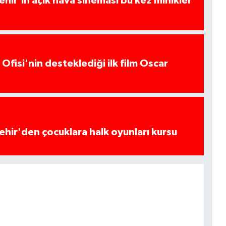
hir'in açık hava sineması bu kez minikler
Ofisi'nin desteklediği ilk film Oscar
hir'den çocuklara halk oyunları kursu