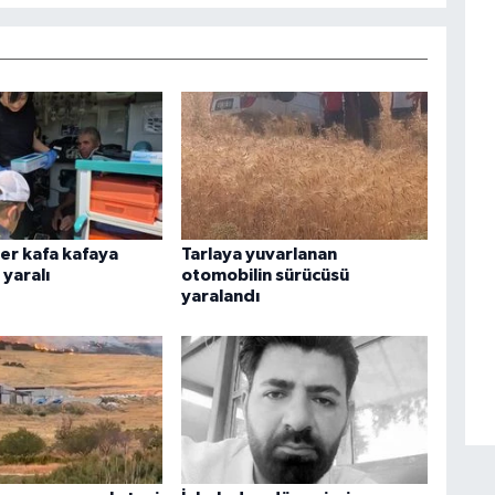
er kafa kafaya
Tarlaya yuvarlanan
 yaralı
otomobilin sürücüsü
yaralandı