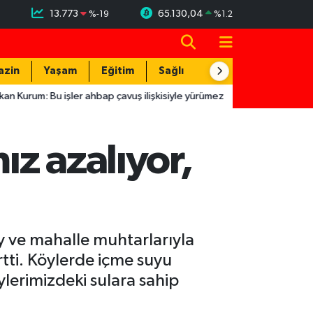
13.773
65.130,04
%
-19
%
1.2
azin
Yaşam
Eğitim
Sağlık
Teknoloji
: Bu işler ahbap çavuş ilişkisiyle yürümez
16:07
HBB'den çocukl
z azalıyor,
y ve mahalle muhtarlarıyla
irtti. Köylerde içme suyu
lerimizdeki sulara sahip