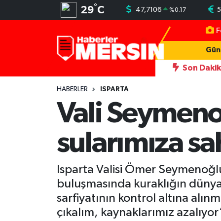
°
29
C
47,7106
5
%
0.17
F
Mersin Nöbetçi Eczaneler
Gün
Mersin Hava Durumu
Son Daki
16:39
Hatay'da emekli emniyet mensuplarına plaket verildi
Mersin Trafik Yoğunluk Haritası
HABERLER
ISPARTA
Vali Seymeno
Süper Lig Puan Durumu ve Fikstür
sularımıza sa
Tüm Manşetler
Son Dakika Haberleri
Isparta Valisi Ömer Seymenoğlu
buluşmasında kuraklığın dünya il
Haber Arşivi
sarfiyatının kontrol altına alı
çıkalım, kaynaklarımız azalıyor