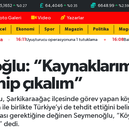
5,1652
64,4046
6648.99
%
0.27
%
0.35
%
2.59
oto Galeri
Video
Yazarlar
cel
Ekonomi
Spor
Magazin
Politika
Mag
ka
16:11
Uyuşturucu operasyonuna 1 tutuklama
16:08
Bakan Kurum
ğlu: “Kaynaklarımı
hip çıkalım”
, Şarkikaraağaç ilçesinde görev yapan kö
e birlikte Türkiye’yi de tehdit ettiğini bel
nması gerektiğine değinen Seymenoğlu, “Köy
” dedi.