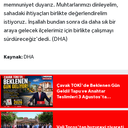
memnuniyet duyarız. Muhtarlarımızı dinleyelim,
sahadaki ihtiyaçları birlikte değerlendirelim
istiyoruz. İnşallah bundan sonra da daha sık bir
araya gelecek ilçelerimiz için birlikte çalışmayı
sürdüreceğiz'dedi. (DHA)
Kaynak:
DHA
Çavak TOKİ'de Beklenen Gün
Geldi! Tapu ve Anahtar
Teslimleri 3 Ağustos'ta
Başlıyor
Vali Toros'tan huzurevi ziyareti