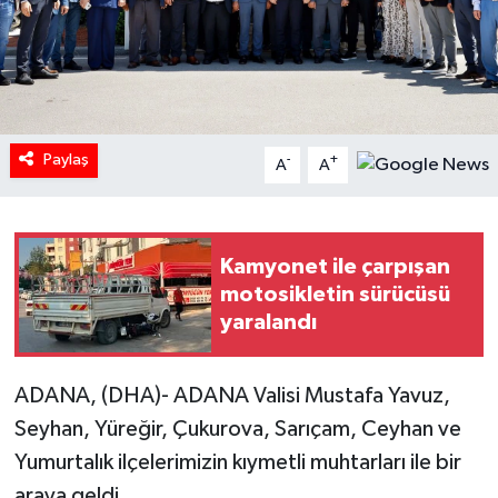
Paylaş
-
+
A
A
Kamyonet ile çarpışan
motosikletin sürücüsü
yaralandı
ADANA, (DHA)- ADANA Valisi Mustafa Yavuz,
Seyhan, Yüreğir, Çukurova, Sarıçam, Ceyhan ve
Yumurtalık ilçelerimizin kıymetli muhtarları ile bir
araya geldi.