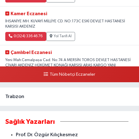
Kamer Eczanesi
İHSANİYE MH. KUVAYİ MİLLİYE CD. NO:173C ESKİ DEVLET HASTANESİ
KARŞISI AKDENİZ
0 (324) 336 46 76
Yol Tarifi Al
Çamlıbel Eczanesi
Yeni Mah.Cemalpaşa Cad. No:74 A MERSİN TOROS DEVLET HASTANESİ
CİVARI AKDENİZ HÜKÜMET KONAĞI KARŞISI ARAS KARGO YANI
Tüm Nöbetçi Eczaneler
0 (324) 237 37 99
Yol Tarifi Al
Trabzon
Sağlık Yazarları
Prof. Dr. Özgür Kılıçkesmez