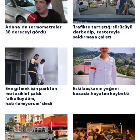
Adana'da termometreler
Trafikte tartıştığı sürücüyü
38 dereceyi gördü
darbedip, testereyle
saldırmaya çalıştı
Eve gitmek için parktan
Eski başkanın yeğeni
motosiklet çaldı;
kazada hayatını kaybetti
'alkollüydüm,
hatırlamıyorum' dedi