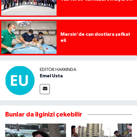
Mersin'de can dostlara şefkat
eli
EDITÖR HAKKINDA
Emel Usta
Bunlar da ilginizi çekebilir