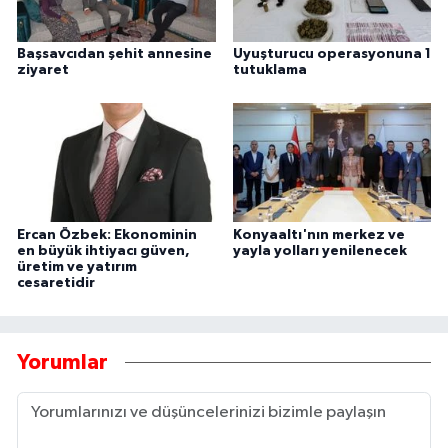
Başsavcıdan şehit annesine
Uyuşturucu operasyonuna 1
ziyaret
tutuklama
Ercan Özbek: Ekonominin
Konyaaltı'nın merkez ve
en büyük ihtiyacı güven,
yayla yolları yenilenecek
üretim ve yatırım
cesaretidir
Yorumlar