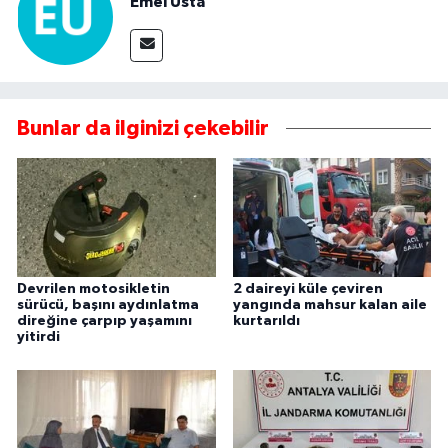
Emel Usta
Bunlar da ilginizi çekebilir
Devrilen motosikletin
2 daireyi küle çeviren
sürücü, başını aydınlatma
yangında mahsur kalan aile
direğine çarpıp yaşamını
kurtarıldı
yitirdi