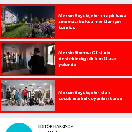
Mersin Büyükşehir'in açık hava
sineması bu kez minikler için
kuruldu
Mersin Sinema Ofisi'nin
desteklediği ilk film Oscar
yolunda
Mersin Büyükşehir'den
çocuklara halk oyunları kursu
EDITÖR HAKKINDA