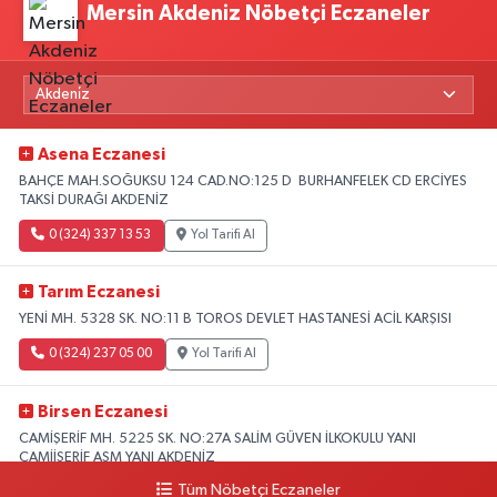
Mersin Akdeniz Nöbetçi Eczaneler
Asena Eczanesi
BAHÇE MAH.SOĞUKSU 124 CAD.NO:125 D BURHANFELEK CD ERCİYES
TAKSİ DURAĞI AKDENİZ
0 (324) 337 13 53
Yol Tarifi Al
Tarım Eczanesi
YENİ MH. 5328 SK. NO:11 B TOROS DEVLET HASTANESİ ACİL KARŞISI
0 (324) 237 05 00
Yol Tarifi Al
Birsen Eczanesi
CAMİŞERİF MH. 5225 SK. NO:27A SALİM GÜVEN İLKOKULU YANI
CAMİİŞERİF ASM YANI AKDENİZ
Tüm Nöbetçi Eczaneler
0 (324) 237 41 15
Yol Tarifi Al