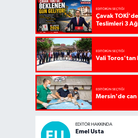
EDITÖRÜN SEÇTIĞI
Çavak TOKİ'de
Teslimleri 3 A
EDITÖRÜN SEÇTIĞI
Vali Toros'tan 
EDITÖRÜN SEÇTIĞI
Mersin'de can 
EDITÖR HAKKINDA
Emel Usta