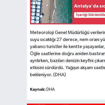
Antalya'da sı
İçeriği Görüntül
Meteoroloji Genel Müdürlüğü verilerin
suyu sıcaklığı 27 derece, nem oranı yü
yabancı turistler ile kentte yaşayanlar
Öğle saatlerine doğru aniden bastıran
ayrılırken, bazıları denizin keyfini çı
etkisini sürdürdü. Yağışın akşam saatl
bekleniyor. (DHA)
Kaynak:
DHA