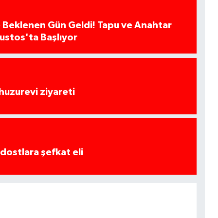
 Beklenen Gün Geldi! Tapu ve Anahtar
ğustos'ta Başlıyor
huzurevi ziyareti
dostlara şefkat eli