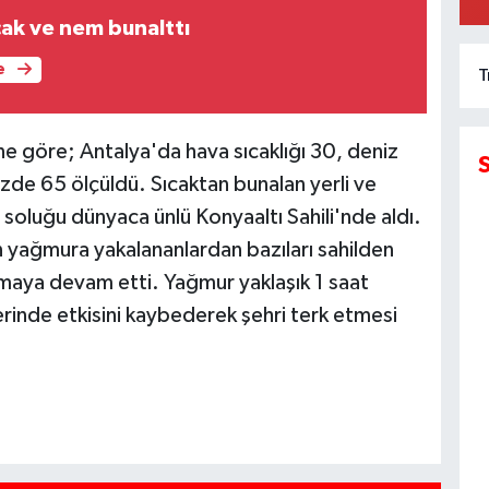
K
cak ve nem bunalttı
e
T
e göre; Antalya'da hava sıcaklığı 30, deniz
zde 65 ölçüldü. Sıcaktan bunalan yerli ve
, soluğu dünyaca ünlü Konyaaltı Sahili'nde aldı.
 yağmura yakalananlardan bazıları sahilden
karmaya devam etti. Yağmur yaklaşık 1 saat
erinde etkisini kaybederek şehri terk etmesi