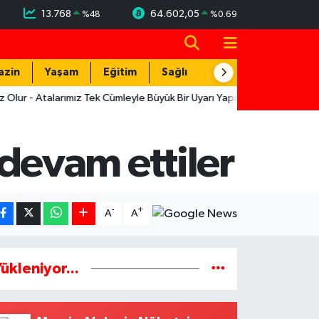
13.768
64.602,05
%
48
%
0.69
azin
Yaşam
Eğitim
Sağlık
Teknoloji
Atalarımız Tek Cümleyle Büyük Bir Uyarı Yapmış
12:19
Muratpaşa'n
evam ettiler
-
+
A
A
ükleniyor...