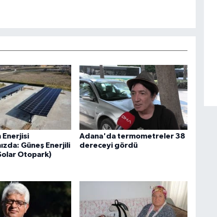
Enerjisi
Adana'da termometreler 38
ızda: Güneş Enerjili
dereceyi gördü
Solar Otopark)