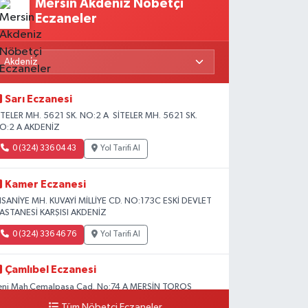
Mersin Akdeniz Nöbetçi
Eczaneler
Sarı Eczanesi
İTELER MH. 5621 SK. NO:2 A SİTELER MH. 5621 SK.
O:2 A AKDENİZ
0 (324) 336 04 43
Yol Tarifi Al
Kamer Eczanesi
HSANİYE MH. KUVAYİ MİLLİYE CD. NO:173C ESKİ DEVLET
ASTANESİ KARŞISI AKDENİZ
0 (324) 336 46 76
Yol Tarifi Al
Çamlıbel Eczanesi
eni Mah.Cemalpaşa Cad. No:74 A MERSİN TOROS
EVLET HASTANESİ CİVARI AKDENİZ HÜKÜMET KONAĞI
Tüm Nöbetçi Eczaneler