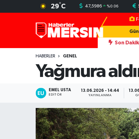
°
29
C
47,5986
%
0.06
F
Mersin Nöbetçi Eczaneler
Gün
Mersin Hava Durumu
Son Daki
 yeni simgesi Henna Heykeli
13:06
İşçilerin kaldığı konteynerle
Mersin Trafik Yoğunluk Haritası
HABERLER
GENEL
Yağmura aldı
Süper Lig Puan Durumu ve Fikstür
Tüm Manşetler
EMEL USTA
13.06.2026 - 14:44
13.0
EDITÖR
YAYINLANMA
G
Son Dakika Haberleri
Haber Arşivi