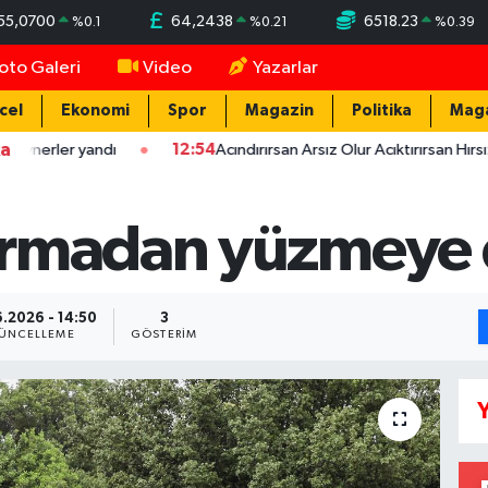
55,0700
64,2438
6518.23
%
0.1
%
0.21
%
0.39
oto Galeri
Video
Yazarlar
cel
Ekonomi
Spor
Magazin
Politika
Mag
ka
r yandı
12:54
Acındırırsan Arsız Olur Acıktırırsan Hırsız Olur - 
rmadan yüzmeye d
6.2026 - 14:50
3
ÜNCELLEME
GÖSTERIM
Y