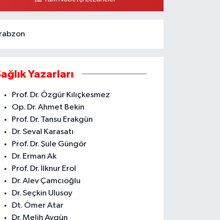
ARŞISI ARAS KARGO YANI
0 (324) 237 37 99
Yol Tarifi Al
rabzon
Sağlık Yazarları
Prof. Dr. Özgür Kılıçkesmez
Op. Dr. Ahmet Bekin
Prof. Dr. Tansu Erakgün
Dr. Seval Karasatı
Prof. Dr. Şule Güngör
Dr. Erman Ak
Prof. Dr. İlknur Erol
Dr. Alev Çamcıoğlu
Dr. Seçkin Ulusoy
Dt. Ömer Atar
Dr. Melih Aygün