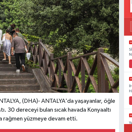
S
N
İ
H
LYA, (DHA)- ANTALYA'da yaşayanlar, öğle
ştı. 30 dereceyi bulan sıcak havada Konyaaltı
ura rağmen yüzmeye devam etti.
Y
D