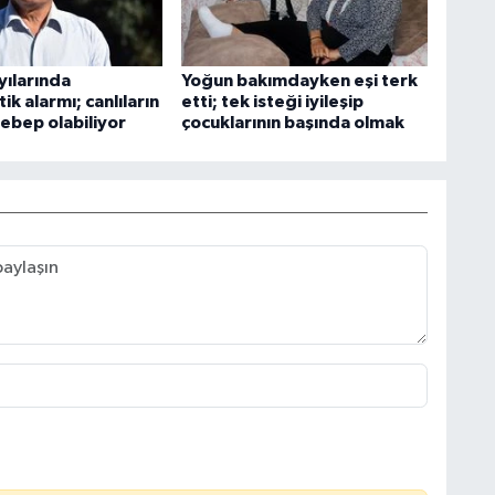
yılarında
Yoğun bakımdayken eşi terk
ik alarmı; canlıların
etti; tek isteği iyileşip
ebep olabiliyor
çocuklarının başında olmak