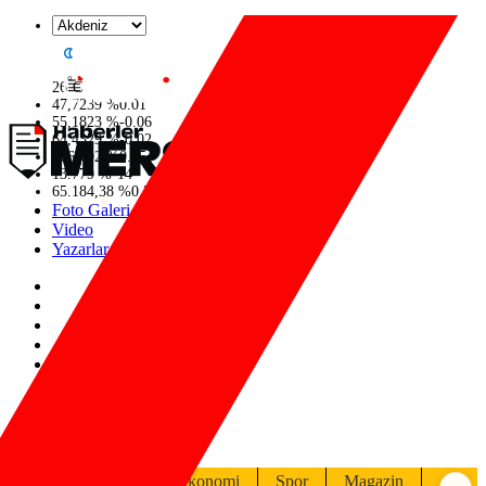
°
26
C
47,7239
%
0.01
55,1823
%
-0.06
64,4329
%
-0.02
6664.02
%
0.05
13.779
%
-14
65.184,38
%
0.37
Foto Galeri
Video
Yazarlar
Güncel
Ekonomi
Spor
Magazin
Politik