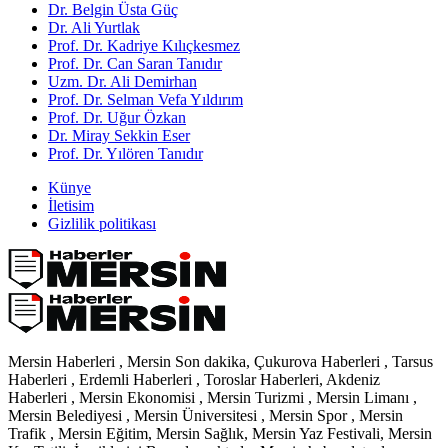
Dr. Belgin Üsta Güç
Dr. Ali Yurtlak
Prof. Dr. Kadriye Kılıçkesmez
Prof. Dr. Can Saran Tanıdır
Uzm. Dr. Ali Demirhan
Prof. Dr. Selman Vefa Yıldırım
Prof. Dr. Uğur Özkan
Dr. Miray Sekkin Eser
Prof. Dr. Yılören Tanıdır
Künye
İletisim
Gizlilik politikası
Mersin Haberleri , Mersin Son dakika, Çukurova Haberleri , Tarsus
Haberleri , Erdemli Haberleri , Toroslar Haberleri, Akdeniz
Haberleri , Mersin Ekonomisi , Mersin Turizmi , Mersin Limanı ,
Mersin Belediyesi , Mersin Üniversitesi , Mersin Spor , Mersin
Trafik , Mersin Eğitim, Mersin Sağlık, Mersin Yaz Festivali, Mersin