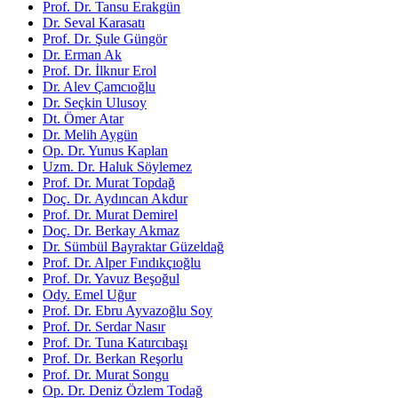
Prof. Dr. Tansu Erakgün
Dr. Seval Karasatı
Prof. Dr. Şule Güngör
Dr. Erman Ak
Prof. Dr. İlknur Erol
Dr. Alev Çamcıoğlu
Dr. Seçkin Ulusoy
Dt. Ömer Atar
Dr. Melih Aygün
Op. Dr. Yunus Kaplan
Uzm. Dr. Haluk Söylemez
Prof. Dr. Murat Topdağ
Doç. Dr. Aydıncan Akdur
Prof. Dr. Murat Demirel
Doç. Dr. Berkay Akmaz
Dr. Sümbül Bayraktar Güzeldağ
Prof. Dr. Alper Fındıkçıoğlu
Prof. Dr. Yavuz Beşoğul
Ody. Emel Uğur
Prof. Dr. Ebru Ayvazoğlu Soy
Prof. Dr. Serdar Nasır
Prof. Dr. Tuna Katırcıbaşı
Prof. Dr. Berkan Reşorlu
Prof. Dr. Murat Songu
Op. Dr. Deniz Özlem Todağ