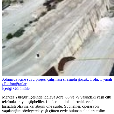
Adana'da içme suyu projesi çalışması sırasında göçük; 1 ölü, 1 yaralı
/ Ek fotoğraflar
İçeriği Görüntüle
Merkez Yüreğir ilçesinde iddiaya göre, 86 ve 79 yaşındaki yaşlı çifti
telefonla arayan şüpheliler, isimlerinin dolandırıcılık ve altın
hırsızlığı olayına karıştığını öne sürdü. Şüpheliler, operasyon
yapılacağını söyleyerek yaşlı çiftten evde bulunan altınları teslim