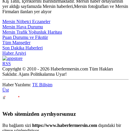
Kış Tatili, İçeriklerini Barındırmaktadır. Mersin haber detaylarının
yer aldığı sayfamızda Mersin haberleri,Mersin fotoğrafları ve Mersin
Firmaları ilanları yer alıyor
Mersin Nöbetçi Eczaneler
Mersin Hava Durumu
Mersin Trafik Yoğunluk Haritası
Puan Durumu ve Fikstür
Tüm Manşetler
Son Dakika Haberleri
Haber Arşivi
RSS
Copyright © 2010 - 2026 Haberlermersin.com Tüm Hakları
Saklıdır. Ajans Politikalarına Uyar!
Haber Yazılımı:
TE Bilişim
Üst
Web sitemizden ayrılıyorsunuz
Bu bağlantı sizi
https://www.haberlermersin.com
dışındaki bir
siteye yönlendiriyor.