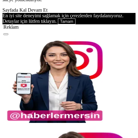
Sayfada Kal
Devam Et
En iyi site deneyimi sağlamak için çerezlerden faydalanıyoruz.
Detaylar için lütfen tıklayın.
Tamam
Reklam