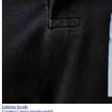
Editörün Seçtiği
Gazeteci Canova toprağa verildi