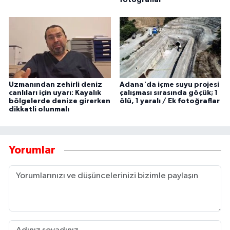
Uzmanından zehirli deniz
Adana'da içme suyu projesi
canlıları için uyarı: Kayalık
çalışması sırasında göçük; 1
bölgelerde denize girerken
ölü, 1 yaralı / Ek fotoğraflar
dikkatli olunmalı
Yorumlar