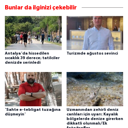
Bunlar da ilginizi çekebilir
Antalya'da hissedilen
Turizmde ağustos sevinci
sıcaklık 39 derece; tatilciler
denizde serinledi
'Sahte e-tebligat tuzağına
Uzmanından zehirli deniz
düşmeyin'
canlıları için uyarı: Kayalık
bölgelerde denize girerken
dikkatli olunmalı/Ek
fotoğraflar