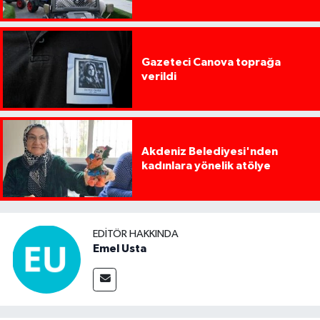
Gazeteci Canova toprağa
verildi
Akdeniz Belediyesi'nden
kadınlara yönelik atölye
EDITÖR HAKKINDA
Emel Usta