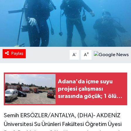
Paylaş
-
+
A
A
Adana'da içme suyu
projesi çalışması
sırasında göçük; 1 ölü, 1
yaralı (2)
Semih ERSÖZLER/ANTALYA, (DHA)- AKDENİZ
Üniversitesi Su Ürünleri Fakültesi Öğretim Üyesi