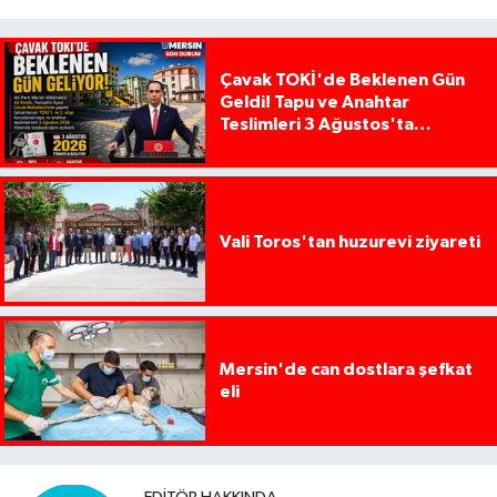
Çavak TOKİ'de Beklenen Gün
Geldi! Tapu ve Anahtar
Teslimleri 3 Ağustos'ta
Başlıyor
Vali Toros'tan huzurevi ziyareti
Mersin'de can dostlara şefkat
eli