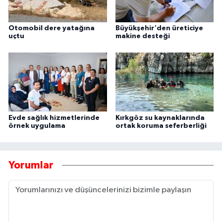
Otomobil dere yatağına
Büyükşehir'den üreticiye
uçtu
makine desteği
Evde sağlık hizmetlerinde
Kırkgöz su kaynaklarında
örnek uygulama
ortak koruma seferberliği
Yorumlar