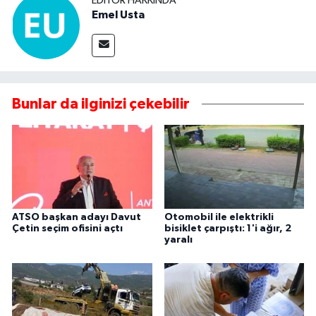
EDITÖR HAKKINDA
Emel Usta
Bunlar da ilginizi çekebilir
ATSO başkan adayı Davut
Otomobil ile elektrikli
Çetin seçim ofisini açtı
bisiklet çarpıştı: 1'i ağır, 2
yaralı