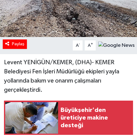
Paylaş
-
+
A
A
Levent YENİGÜN/KEMER, (DHA)- KEMER
Belediyesi Fen İşleri Müdürlüğü ekipleri yayla
yollarında bakım ve onarım çalışmaları
gerçekleştirdi.
Büyükşehir'den
üreticiye makine
desteği