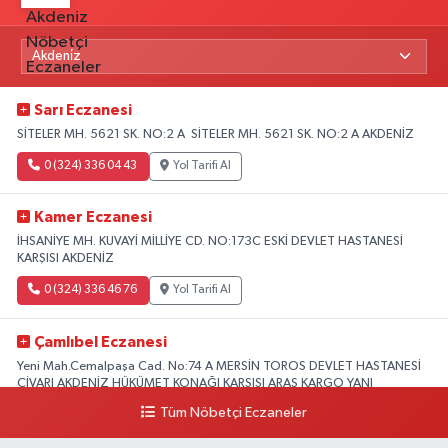
Sarı Eczanesi
SİTELER MH. 5621 SK. NO:2 A SİTELER MH. 5621 SK. NO:2 A AKDENİZ
0 (324) 336 04 43
Yol Tarifi Al
Kamer Eczanesi
İHSANİYE MH. KUVAYİ MİLLİYE CD. NO:173C ESKİ DEVLET HASTANESİ
KARŞISI AKDENİZ
0 (324) 336 46 76
Yol Tarifi Al
Çamlıbel Eczanesi
Yeni Mah.Cemalpaşa Cad. No:74 A MERSİN TOROS DEVLET HASTANESİ
CİVARI AKDENİZ HÜKÜMET KONAĞI KARŞISI ARAS KARGO YANI
Tüm Nöbetçi Eczaneler
0 (324) 237 37 99
Yol Tarifi Al