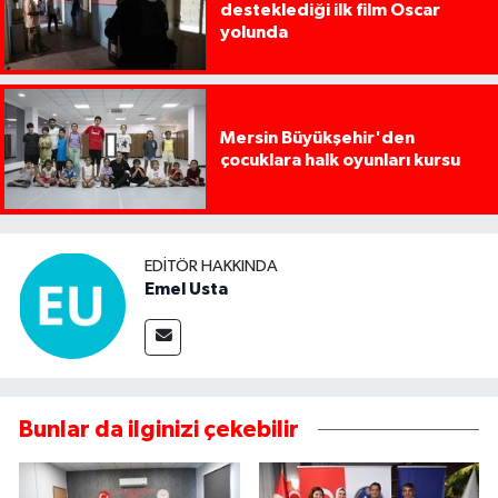
desteklediği ilk film Oscar
yolunda
Mersin Büyükşehir'den
çocuklara halk oyunları kursu
EDITÖR HAKKINDA
Emel Usta
Bunlar da ilginizi çekebilir