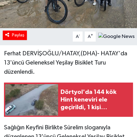
Paylaş
-
+
A
A
Ferhat DERVİŞOĞLU/HATAY,(DHA)- HATAY'da
13'üncü Geleneksel Yeşilay Bisiklet Turu
düzenlendi.
Dörtyol'da 144 kök
Hint keneviri ele
geçirildi, 1 kişi
tutuklandı
Sağlığın Keyfini Birlikte Sürelim sloganıyla
düzenlenen 13'üncü Geleneksel Yeşilay Bisiklet