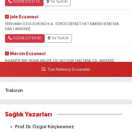
0 (324) 233 51 15
Yol Tarifi Al
Jale Eczanesi
YENI MAH.5314 SOK.NO:6 A TOROS DEVLET HST KARŞISI (ESKİ SSK
HAS.) AKDENİZ
0 (324) 237 99 00
Yol Tarifi Al
Mersin Eczanesi
İHSANİYE MH. KUVAİ MİLLİYE CD. NO.109F HASTANE CD. AKDENİZ
BELEDİYESİ ARKASI ZİRAAT BANKASI KURUÇEŞME ŞUBESİ KARŞISI
Tüm Nöbetçi Eczaneler
AKDENİZ
0 (324) 337 10 17
Yol Tarifi Al
Trabzon
Sağlık Yazarları
Prof. Dr. Özgür Kılıçkesmez