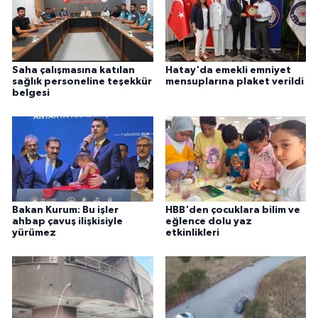
Saha çalışmasına katılan
Hatay'da emekli emniyet
sağlık personeline teşekkür
mensuplarına plaket verildi
belgesi
Bakan Kurum: Bu işler
HBB'den çocuklara bilim ve
ahbap çavuş ilişkisiyle
eğlence dolu yaz
yürümez
etkinlikleri