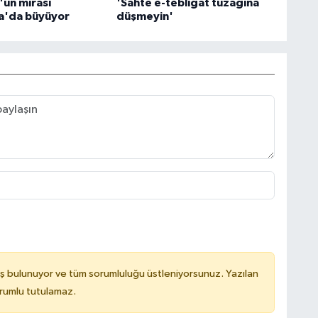
un mirası
'Sahte e-tebligat tuzağına
a'da büyüyor
düşmeyin'
ş bulunuyor ve tüm sorumluluğu üstleniyorsunuz. Yazılan
orumlu tutulamaz.