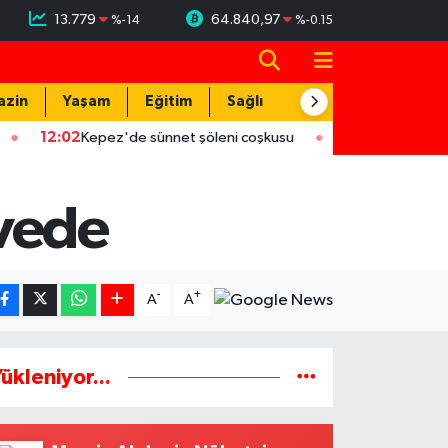
13.779
64.840,97
%
-14
%
-0.15
azin
Yaşam
Eğitim
Sağlık
Teknoloji
02
Kepez'de sünnet şöleni coşkusu
12:02
ASAT'tan eş zamanlı 
rvede
-
+
A
A
ükleniyor...