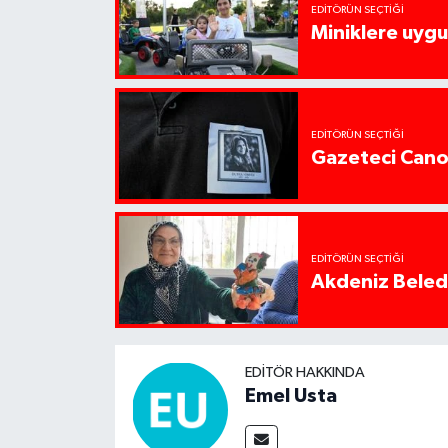
EDITÖRÜN SEÇTIĞI
Miniklere uygul
EDITÖRÜN SEÇTIĞI
Gazeteci Cano
EDITÖRÜN SEÇTIĞI
Akdeniz Beledi
EDITÖR HAKKINDA
Emel Usta