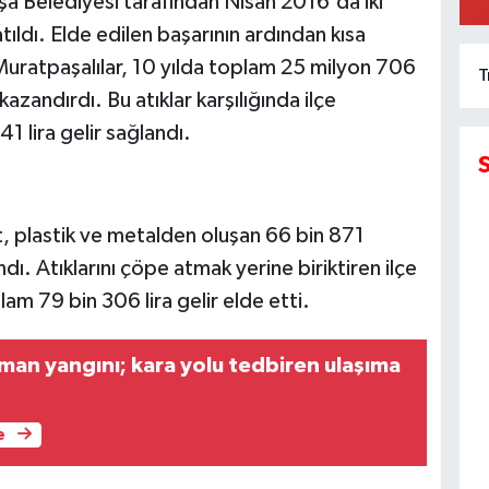
a Belediyesi tarafından Nisan 2016'da iki
ıldı. Elde edilen başarının ardından kısa
 Muratpaşalılar, 10 yılda toplam 25 milyon 706
T
zandırdı. Bu atıklar karşılığında ilçe
1 lira gelir sağlandı.
t, plastik ve metalden oluşan 66 bin 871
ı. Atıklarını çöpe atmak yerine biriktiren ilçe
am 79 bin 306 lira gelir elde etti.
man yangını; kara yolu tedbiren ulaşıma
e