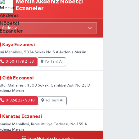
Mersin Akdeniz Nöbetçi
Eczaneler
Kaya Eczanesi
eni Mahallesi, 5334.Sokak No:6 A Akdeniz Mersin
0 (501) 179 21 33
Yol Tarifi Al
Çığlı Eczanesi
ültür Mahallesi, 4303 Sokak, Çamlıbel Apt. No:23 D
kdeniz Mersin
0 (324) 237 93 10
Yol Tarifi Al
Karataş Eczanesi
hsaniye Mahallesi, Kuvai Milliye Caddesi, No:159 A
kdeniz Mersin
Tüm Nöbetçi Eczaneler