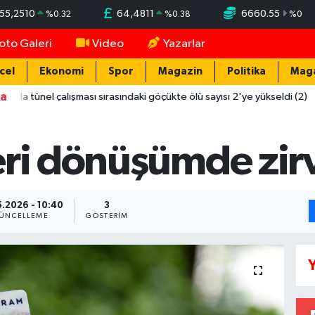
55,2510
64,4811
6660.55
%
0.32
%
0.38
%
0
oto Galeri
Video
Yazarlar
cel
Ekonomi
Spor
Magazin
Politika
Mag
ka
 çalışması sırasındaki göçükte ölü sayısı 2'ye yükseldi (2)
12:
eri dönüşümde zi
5.2026 - 10:40
3
ÜNCELLEME
GÖSTERIM
Y