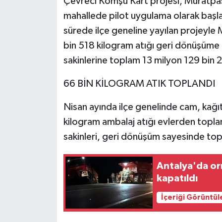
Çevreci Komşu Kart projesi, Muratpaş
mahallede pilot uygulama olarak başlat
sürede ilçe geneline yayılan projeyle
bin 518 kilogram atığı geri dönüşüme ka
sakinlerine toplam 13 milyon 129 bin 24
66 BİN KİLOGRAM ATIK TOPLANDI
Nisan ayında ilçe genelinde cam, kağı
kilogram ambalaj atığı evlerden topland
sakinleri, geri dönüşüm sayesinde topl
Antalya'da or
kapatıldı
İçeriği Görüntül