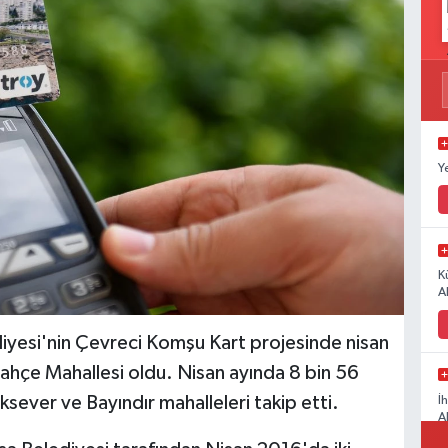
Y
K
A
si'nin Çevreci Komşu Kart projesinde nisan
ahçe Mahallesi oldu. Nisan ayında 8 bin 56
sever ve Bayındır mahalleleri takip etti.
İ
A