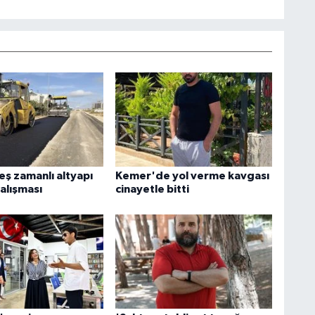
eş zamanlı altyapı
Kemer'de yol verme kavgası
çalışması
cinayetle bitti