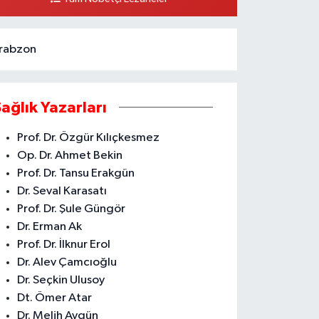
0 (324) 336 19 52
Yol Tarifi Al
rabzon
Sağlık Yazarları
Prof. Dr. Özgür Kılıçkesmez
Op. Dr. Ahmet Bekin
Prof. Dr. Tansu Erakgün
Dr. Seval Karasatı
Prof. Dr. Şule Güngör
Dr. Erman Ak
Prof. Dr. İlknur Erol
Dr. Alev Çamcıoğlu
Dr. Seçkin Ulusoy
Dt. Ömer Atar
Dr. Melih Aygün