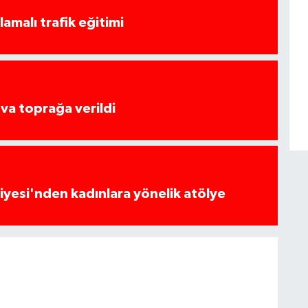
amalı trafik eğitimi
va toprağa verildi
yesi'nden kadınlara yönelik atölye