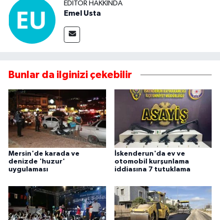
EDITÖR HAKKINDA
Emel Usta
Bunlar da ilginizi çekebilir
Mersin'de karada ve
İskenderun'da ev ve
denizde 'huzur'
otomobil kurşunlama
uygulaması
iddiasına 7 tutuklama