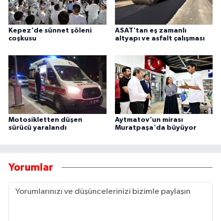
Kepez'de sünnet şöleni
ASAT'tan eş zamanlı
coşkusu
altyapı ve asfalt çalışması
Motosikletten düşen
Aytmatov'un mirası
sürücü yaralandı
Muratpaşa'da büyüyor
Yorumlar