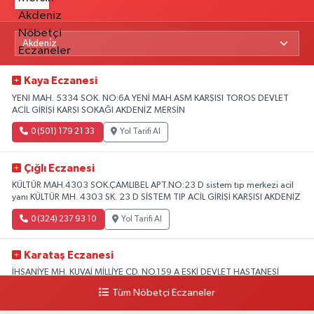
Kaya Eczanesi
YENI MAH. 5334 SOK. NO:6A YENİ MAH.ASM KARŞISI TOROS DEVLET
ACİL GİRİŞİ KARŞI SOKAĞI AKDENİZ MERSİN
0 (501) 179 21 33
Yol Tarifi Al
Çığlı Eczanesi
KÜLTÜR MAH.4303 SOK.ÇAMLIBEL APT.NO:23 D sistem tıp merkezi acil
yanı KÜLTÜR MH. 4303 SK. 23 D SİSTEM TIP ACİL GİRİŞİ KARŞISI AKDENİZ
0 (324) 237 93 10
Yol Tarifi Al
Karataş Eczanesi
İHSANİYE MH. KUVAİ MİLLİYE CD. NO.159 A ESKİ DEVLET HASTANESİ
KARŞISI AKDENİZ
Tüm Nöbetçi Eczaneler
0 (324) 336 19 52
Yol Tarifi Al