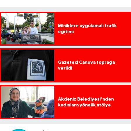
Miniklere uygulamalı trafik
eğitimi
Gazeteci Canova toprağa
verildi
Akdeniz Belediyesi'nden
kadınlara yönelik atölye