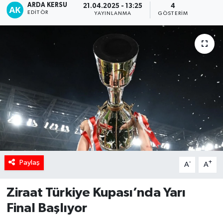
ARDA KERSU
21.04.2025 - 13:25
4
EDITÖR
YAYINLANMA
GÖSTERIM
Paylaş
-
+
A
A
Ziraat Türkiye Kupası’nda Yarı
Final Başlıyor