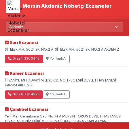
Mersin Akdeniz Nöbetçi Eczaneler
Sarı Eczanesi
SİTELER MH. 5621 SK. NO:2 A SİTELER MH. 5621 SK. NO:2 A AKDENİZ
0 (324) 336 04 43
Yol Tarifi Al
Kamer Eczanesi
İHSANİYE MH. KUVAYİ MİLLİYE CD. NO:173C ESKİ DEVLET HASTANESİ
KARŞISI AKDENİZ
0 (324) 336 46 76
Yol Tarifi Al
Çamlıbel Eczanesi
Yeni Mah.Cemalpaşa Cad. No:74 A MERSİN TOROS DEVLET HASTANESİ
CİVARI AKDENİZ HÜKÜMET KONAĞI KARŞISI ARAS KARGO YANI