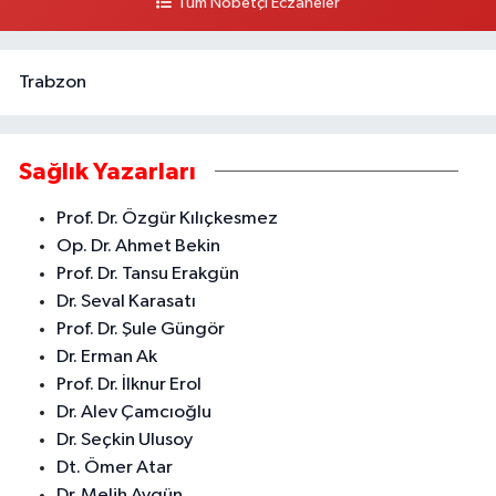
Tüm Nöbetçi Eczaneler
0 (324) 237 37 99
Yol Tarifi Al
Trabzon
Sağlık Yazarları
Prof. Dr. Özgür Kılıçkesmez
Op. Dr. Ahmet Bekin
Prof. Dr. Tansu Erakgün
Dr. Seval Karasatı
Prof. Dr. Şule Güngör
Dr. Erman Ak
Prof. Dr. İlknur Erol
Dr. Alev Çamcıoğlu
Dr. Seçkin Ulusoy
Dt. Ömer Atar
Dr. Melih Aygün