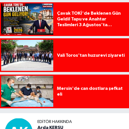
Çavak TOKİ'de Beklenen Gün
Geldi! Tapu ve Anahtar
Teslimleri 3 Ağustos'ta
Başlıyor
Vali Toros'tan huzurevi ziyareti
Mersin'de can dostlara şefkat
eli
EDITÖR HAKKINDA
Arda KERSU