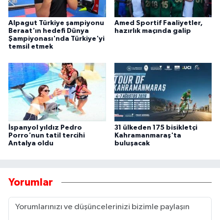
Alpagut Türkiye şampiyonu
Amed Sportif Faaliyetler,
Beraat'ın hedefi Dünya
hazırlık maçında galip
Şampiyonası'nda Türkiye'yi
temsil etmek
İspanyol yıldız Pedro
31 ülkeden 175 bisikletçi
Porro'nun tatil tercihi
Kahramanmaraş'ta
Antalya oldu
buluşacak
Yorumlar