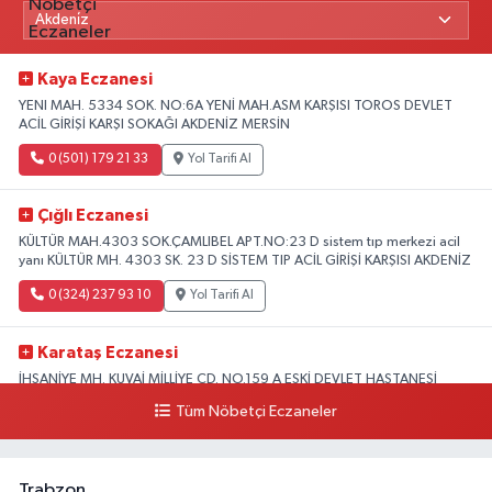
Kaya Eczanesi
YENI MAH. 5334 SOK. NO:6A YENİ MAH.ASM KARŞISI TOROS DEVLET
ACİL GİRİŞİ KARŞI SOKAĞI AKDENİZ MERSİN
0 (501) 179 21 33
Yol Tarifi Al
Çığlı Eczanesi
KÜLTÜR MAH.4303 SOK.ÇAMLIBEL APT.NO:23 D sistem tıp merkezi acil
yanı KÜLTÜR MH. 4303 SK. 23 D SİSTEM TIP ACİL GİRİŞİ KARŞISI AKDENİZ
0 (324) 237 93 10
Yol Tarifi Al
Karataş Eczanesi
İHSANİYE MH. KUVAİ MİLLİYE CD. NO.159 A ESKİ DEVLET HASTANESİ
KARŞISI AKDENİZ
Tüm Nöbetçi Eczaneler
0 (324) 336 19 52
Yol Tarifi Al
Trabzon