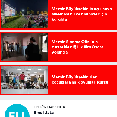
Mersin Büyükşehir'in açık hava
sineması bu kez minikler için
kuruldu
Mersin Sinema Ofisi'nin
desteklediği ilk film Oscar
yolunda
Mersin Büyükşehir'den
çocuklara halk oyunları kursu
EDITÖR HAKKINDA
Emel Usta