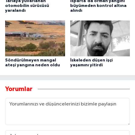
Tarlaya yuvarlanan
Isparta'da orman yangını
otomobilin sürücüsü
büyümeden kontrol altına
yaralandı
alındı
Söndürülmeyen mangal
İskeleden düşen işçi
ateşi yangına neden oldu
yaşamını yitirdi
Yorumlar