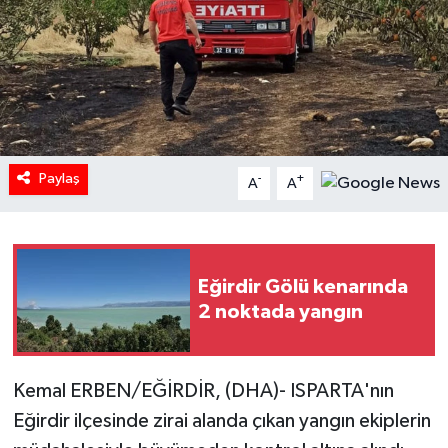
Paylaş
-
+
A
A
Eğirdir Gölü kenarında
2 noktada yangın
Kemal ERBEN/EĞİRDİR, (DHA)- ISPARTA'nın
Eğirdir ilçesinde zirai alanda çıkan yangın ekiplerin