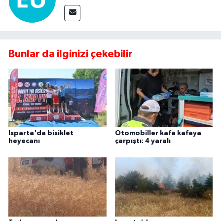
Bunlar da ilginizi çekebilir
Isparta'da bisiklet
Otomobiller kafa kafaya
heyecanı
çarpıştı: 4 yaralı