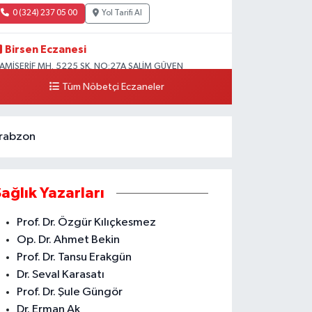
0 (324) 237 05 00
Yol Tarifi Al
Birsen Eczanesi
AMİŞERİF MH. 5225 SK. NO:27A SALİM GÜVEN
LKOKULU YANI CAMİİŞERİF ASM YANI AKDENİZ
Tüm Nöbetçi Eczaneler
0 (324) 237 41 15
Yol Tarifi Al
rabzon
Sağlık Yazarları
Prof. Dr. Özgür Kılıçkesmez
Op. Dr. Ahmet Bekin
Prof. Dr. Tansu Erakgün
Dr. Seval Karasatı
Prof. Dr. Şule Güngör
Dr. Erman Ak