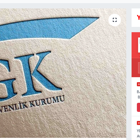
Y
B
B
Y
A