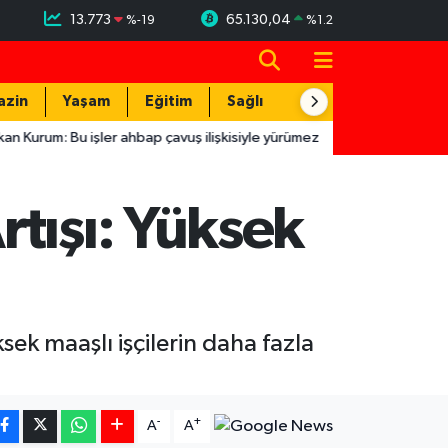
13.773
65.130,04
%
-19
%
1.2
azin
Yaşam
Eğitim
Sağlık
Teknoloji
şler ahbap çavuş ilişkisiyle yürümez
16:07
HBB'den çocuklara b
tışı: Yüksek
ek maaşlı işçilerin daha fazla
-
+
A
A