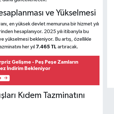
esaplanması ve Yükselmesi
anı, en yüksek devlet memuruna bir hizmet yılı
inden hesaplanıyor. 2025 yılı itibarıyla bu
yükselmesi bekleniyor. Bu artış, özellikle
azminatını her yıl
7.465 TL
artıracak.
priz Gelişme - Peş Peşe Zamların
ez İndirim Bekleniyor
e
şları Kıdem Tazminatını