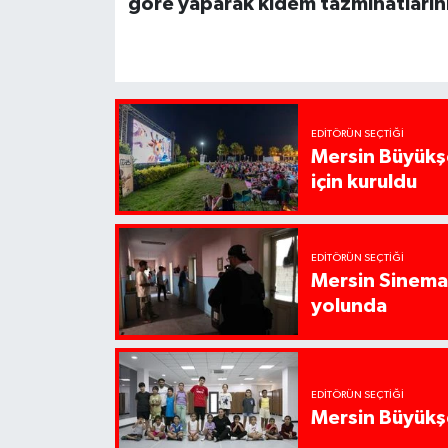
göre yaparak
kıdem tazminatlarını
EDITÖRÜN SEÇTIĞI
Mersin Büyükşe
için kuruldu
EDITÖRÜN SEÇTIĞI
Mersin Sinema 
yolunda
EDITÖRÜN SEÇTIĞI
Mersin Büyükşe