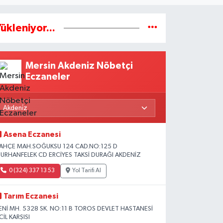
ükleniyor...
Mersin Akdeniz Nöbetçi
Eczaneler
Asena Eczanesi
AHÇE MAH.SOĞUKSU 124 CAD.NO:125 D
URHANFELEK CD ERCİYES TAKSİ DURAĞI AKDENİZ
0 (324) 337 13 53
Yol Tarifi Al
Tarım Eczanesi
ENİ MH. 5328 SK. NO:11 B TOROS DEVLET HASTANESİ
CİL KARŞISI