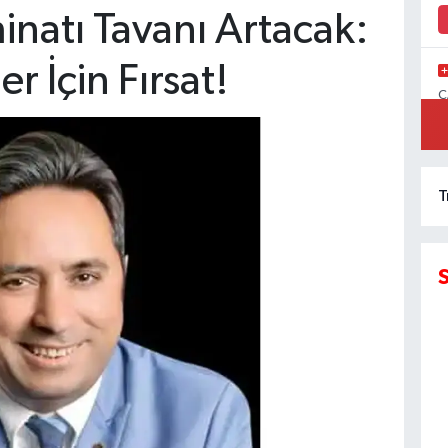
natı Tavanı Artacak:
er İçin Fırsat!
C
İ
T