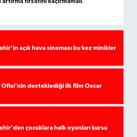
 artırma fırsatını kaçırmamalı.
hir'in açık hava sineması bu kez minikler
Ofisi'nin desteklediği ilk film Oscar
hir'den çocuklara halk oyunları kursu