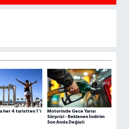
 her 4 turistten 1'i
Motorinde Gece Yarısı
Sürprizi - Beklenen İndirim
Son Anda Değişti