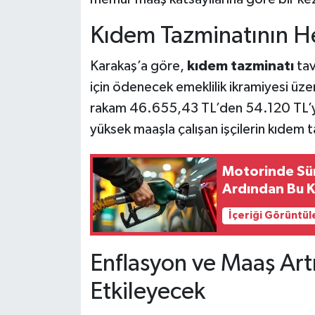
Kıdem Tazminatının H
Karakaş’a göre,
kıdem tazminatı
tav
için ödenecek emeklilik ikramiyesi üzer
rakam 46.655,43 TL’den 54.120 TL’ye 
yüksek maaşla çalışan işçilerin kıdem t
Motorinde Sür
Ardından Bu K
İçeriği Görüntül
Enflasyon ve Maaş Artı
Etkileyecek