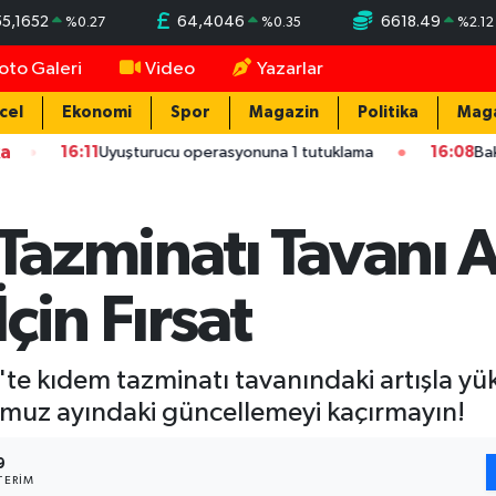
55,1652
64,4046
6618.49
%
0.27
%
0.35
%
2.12
oto Galeri
Video
Yazarlar
cel
Ekonomi
Spor
Magazin
Politika
Mag
ka
Uyuşturucu operasyonuna 1 tutuklama
16:08
Bakan Kurum: Bu i
azminatı Tavanı Ar
İçin Fırsat
 kıdem tazminatı tavanındaki artışla yüks
emmuz ayındaki güncellemeyi kaçırmayın!
9
TERIM