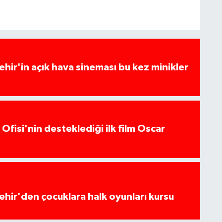
hir'in açık hava sineması bu kez minikler
Ofisi'nin desteklediği ilk film Oscar
hir'den çocuklara halk oyunları kursu