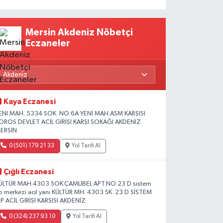
Mersin Akdeniz Nöbetçi
Eczaneler
Kaya Eczanesi
ENI MAH. 5334 SOK. NO:6A YENİ MAH.ASM KARŞISI
OROS DEVLET ACİL GİRİŞİ KARŞI SOKAĞI AKDENİZ
ERSİN
0 (501) 179 21 33
Yol Tarifi Al
Çığlı Eczanesi
ÜLTÜR MAH.4303 SOK.ÇAMLIBEL APT.NO:23 D sistem
ıp merkezi acil yanı KÜLTÜR MH. 4303 SK. 23 D SİSTEM
IP ACİL GİRİŞİ KARŞISI AKDENİZ
0 (324) 237 93 10
Yol Tarifi Al