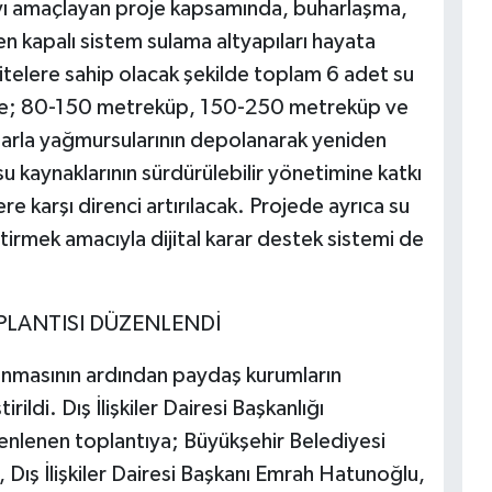
mayı amaçlayan proje kapsamında, buharlaşma,
yen kapalı sistem sulama altyapıları hayata
asitelere sahip olacak şekilde toplam 6 adet su
ede; 80-150 metreküp, 150-250 metreküp ve
arla yağmursularının depolanarak yeniden
u kaynaklarının sürdürülebilir yönetimine katkı
e karşı direnci artırılacak. Projede ayrıca su
tirmek amacıyla dijital karar destek sistemi de
PLANTISI DÜZENLENDİ
anmasının ardından paydaş kurumların
irildi. Dış İlişkiler Dairesi Başkanlığı
enlenen toplantıya; Büyükşehir Belediyesi
Dış İlişkiler Dairesi Başkanı Emrah Hatunoğlu,