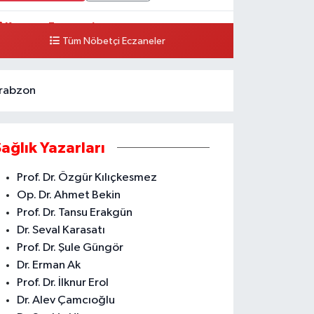
Karataş Eczanesi
Tüm Nöbetçi Eczaneler
HSANİYE MH. KUVAİ MİLLİYE CD. NO.159 A ESKİ DEVLET
ASTANESİ KARŞISI AKDENİZ
0 (324) 336 19 52
Yol Tarifi Al
rabzon
Sağlık Yazarları
Prof. Dr. Özgür Kılıçkesmez
Op. Dr. Ahmet Bekin
Prof. Dr. Tansu Erakgün
Dr. Seval Karasatı
Prof. Dr. Şule Güngör
Dr. Erman Ak
Prof. Dr. İlknur Erol
Dr. Alev Çamcıoğlu