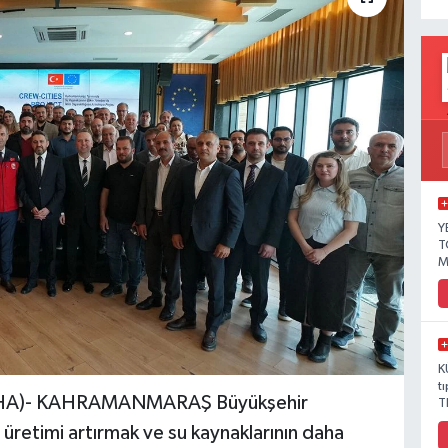
Y
T
M
K
t
)- KAHRAMANMARAŞ Büyükşehir
T
 üretimi artırmak ve su kaynaklarının daha