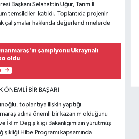
esi Başkanı Selahattin Uğur, Tarım İl
um temsilcileri katıldı. Toplantıda projenin
ak çalışmalar hakkında değerlendirmelerde
amanmaraş'ın şampiyonu Ukraynalı
ko oldu
e
 ÖNEMLİ BİR BAŞARI
noğlu, toplantıya ilişkin yaptığı
araş adına önemli bir kazanım olduğunu
 ve İklim Değişikliği Bakanlığımızın yürütmüş
Değişikliği Hibe Programı kapsamında