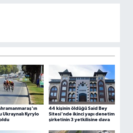
ahramanmaraş'ın
44 kişinin öldüğü Said Bey
 Ukraynalı Kyrylo
Sitesi'nde ikinci yapı denetim
oldu
şirketinin 3 yetkilisine dava