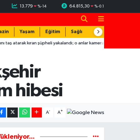
13.779
64.815,30
%
-14
%
-0.1
azin
Yaşam
Eğitim
Sağlık
Teknoloji
ıran şüpheli yakalandı; o anlar kamerada
22:04
Hatay'da TIR ve 
şehir
m hibesi
-
+
A
A
ükleniyor...