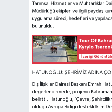
Tarımsal Hizmetler ve Muhtarlıklar Dair
Müdürlüğü ekipleri ve ilgili paydaş kur
uygulama süreci, hedefleri ve yapılac
bulunuldu.
Tour Of Kahr
Kyrylo Tsaren
İçeriği Görüntül
HATUNOĞLU: ŞEHRİMİZ ADINA ÇOK
Dış İlişkiler Dairesi Başkanı Emrah Hatu
değerlendirmede, projenin Kahramanm
belirtti. Hatunoğlu, 'Çevre, Şehircilik
olduğu Avrupa Birliği destekli İklim 