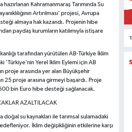
yla hazırlanan Kahramanmaraş Tarımında Su
ayanıklılığının Artırılması' projesi, Avrupa
İ
esteği almaya hak kazandı. Projenin hibe
H
dan paydaş kurumların katılımıyla istişare
T
akanlığı tarafından yürütülen AB-Türkiye İklim
 'Türkiye'nin Yerel İklim Eylemi için AB
ın proje arasında yer alan Büyükşehir
an 25 proje arasına girmeyi başardı. Proje
 600 bin Euro hibe desteği sağlanacak.
ÇAKLAR AZALTILACAK
doğal su kaynakları ile tarımsal sulamadaki
edefleniyor. İklim değişikliğinin etkilerine karşı