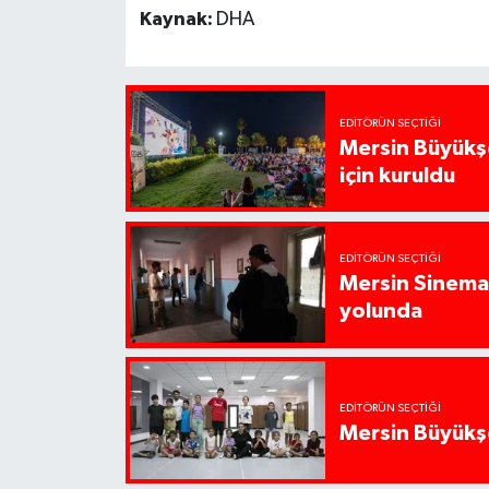
Kaynak:
DHA
EDITÖRÜN SEÇTIĞI
Mersin Büyükşe
için kuruldu
EDITÖRÜN SEÇTIĞI
Mersin Sinema 
yolunda
EDITÖRÜN SEÇTIĞI
Mersin Büyükşe