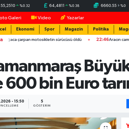
55,2510
64,4811
6660.55
%
0.32
%
0.38
%
0
oto Galeri
Video
Yazarlar
cel
Ekonomi
Spor
Magazin
Politika
Mag
ka
 motosikletin sürücüsü öldü
22:46
Aracın camını taş atarak k
amanmaraş Büyük
 600 bin Euro tarı
.2026 - 15:50
5
ÜNCELLEME
GÖSTERIM
Y