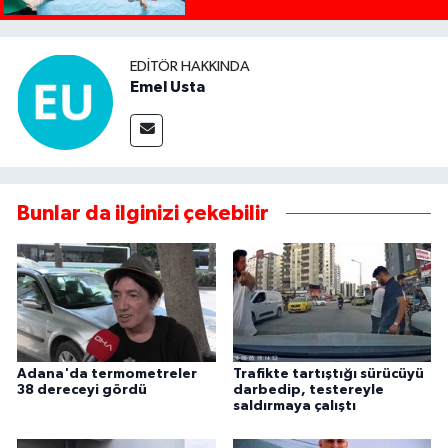
EDITÖR HAKKINDA
Emel Usta
Bunlar da ilginizi çekebilir
Adana'da termometreler
Trafikte tartıştığı sürücüyü
38 dereceyi gördü
darbedip, testereyle
saldırmaya çalıştı