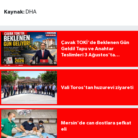
Kaynak:
DHA
Çavak TOKİ'de Beklenen Gün
Geldi! Tapu ve Anahtar
Teslimleri 3 Ağustos'ta
Başlıyor
Vali Toros'tan huzurevi ziyareti
Mersin'de can dostlara şefkat
eli