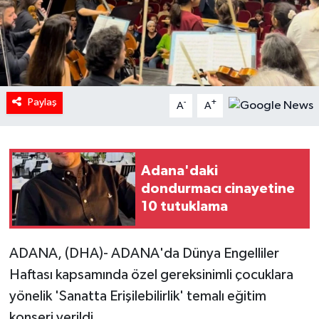
Paylaş
-
+
A
A
Adana'daki
dondurmacı cinayetine
10 tutuklama
ADANA, (DHA)- ADANA'da Dünya Engelliler
Haftası kapsamında özel gereksinimli çocuklara
yönelik 'Sanatta Erişilebilirlik' temalı eğitim
konseri verildi.