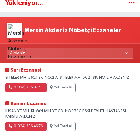
Yükleniyor...
Mersin Akdeniz Nöbetçi Eczaneler
Sarı Eczanesi
SİTELER MH. 5621 SK. NO:2 A SİTELER MH. 5621 SK. NO:2 A AKDENİZ
0 (324) 336 04 43
Yol Tarifi Al
Kamer Eczanesi
İHSANİYE MH. KUVAYİ MİLLİYE CD. NO:173C ESKİ DEVLET HASTANESİ
KARŞISI AKDENİZ
0 (324) 336 46 76
Yol Tarifi Al