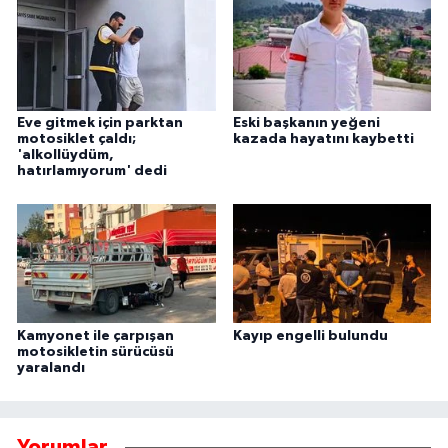
Eve gitmek için parktan
Eski başkanın yeğeni
motosiklet çaldı;
kazada hayatını kaybetti
'alkollüydüm,
hatırlamıyorum' dedi
Kamyonet ile çarpışan
Kayıp engelli bulundu
motosikletin sürücüsü
yaralandı
Yorumlar