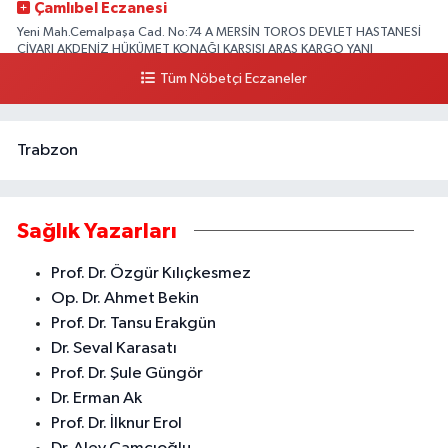
Çamlıbel Eczanesi
Yeni Mah.Cemalpaşa Cad. No:74 A MERSİN TOROS DEVLET HASTANESİ
CİVARI AKDENİZ HÜKÜMET KONAĞI KARŞISI ARAS KARGO YANI
Tüm Nöbetçi Eczaneler
0 (324) 237 37 99
Yol Tarifi Al
Trabzon
Sağlık Yazarları
Prof. Dr. Özgür Kılıçkesmez
Op. Dr. Ahmet Bekin
Prof. Dr. Tansu Erakgün
Dr. Seval Karasatı
Prof. Dr. Şule Güngör
Dr. Erman Ak
Prof. Dr. İlknur Erol