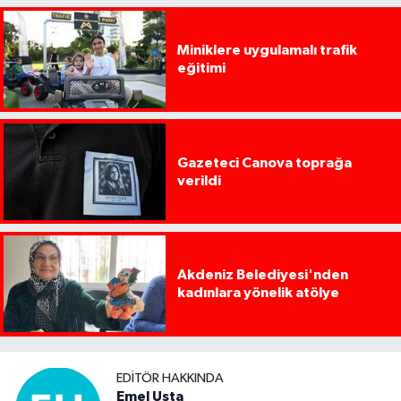
Miniklere uygulamalı trafik
eğitimi
Gazeteci Canova toprağa
verildi
Akdeniz Belediyesi'nden
kadınlara yönelik atölye
EDITÖR HAKKINDA
Emel Usta