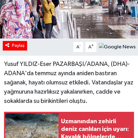
Paylaş
-
+
A
A
Yusuf YILDIZ-Eser PAZARBAŞI/ADANA, (DHA)-
ADANA'da temmuz ayında aniden bastıran
sağanak, hayatı olumsuz etkiledi. Vatandaşlar yaz
yağmuruna hazırlıksız yakalanırken, cadde ve
sokaklarda su birikintileri oluştu.
Uzmanından zehirli
deniz canlıları için uyarı:
Kayalık bölgelerde