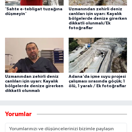
'Sahte e-tebligat tuzağına
Uzmanından zehirli deniz
düşmeyin'
canlıları için uyarı: Kayalık
bölgelerde denize girerken
dikkatli olunmalı/Ek
fotoğraflar
Uzmanından zehirli deniz
Adana'da içme suyu projesi
canlıları için uyarı: Kayalık
çalışması sırasında göçük; 1
bölgelerde denize girerken
ölü, 1 yaralı / Ek fotoğraflar
dikkatli olunmalı
Yorumlar