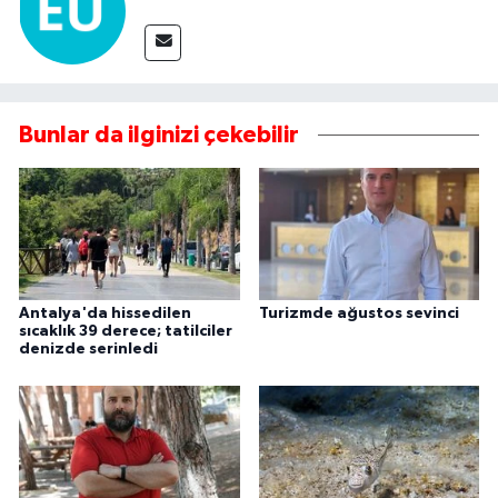
Bunlar da ilginizi çekebilir
Antalya'da hissedilen
Turizmde ağustos sevinci
sıcaklık 39 derece; tatilciler
denizde serinledi