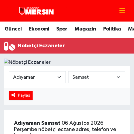
Mersin Nöbetçi Eczaneler
Güncel
Ekonomi
Spor
Magazin
Politika
M
Mersin Hava Durumu
Nöbetçi Eczaneler
Mersin Trafik Yoğunluk Haritası
Süper Lig Puan Durumu ve Fikstür
Tüm Manşetler
Paylaş
Son Dakika Haberleri
Haber Arşivi
Adıyaman
Samsat
06 Ağustos 2026
Perşembe nöbetçi eczane adres, telefon ve