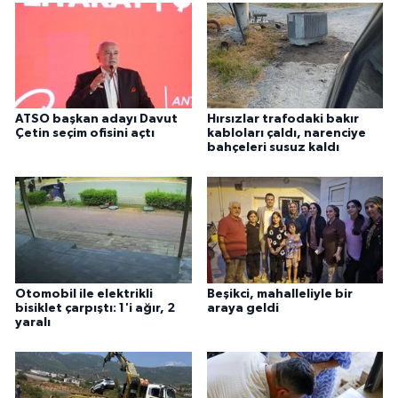
ATSO başkan adayı Davut
Hırsızlar trafodaki bakır
Çetin seçim ofisini açtı
kabloları çaldı, narenciye
bahçeleri susuz kaldı
Otomobil ile elektrikli
Beşikci, mahalleliyle bir
bisiklet çarpıştı: 1'i ağır, 2
araya geldi
yaralı