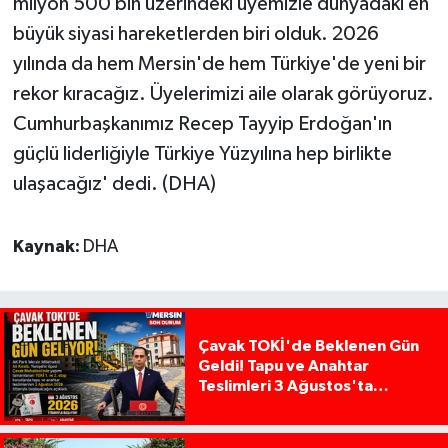
milyon 500 bin üzerindeki üyemizle dünyadaki en
büyük siyasi hareketlerden biri olduk. 2026
yılında da hem Mersin'de hem Türkiye'de yeni bir
rekor kıracağız. Üyelerimizi aile olarak görüyoruz.
Cumhurbaşkanımız Recep Tayyip Erdoğan'ın
güçlü liderliğiyle Türkiye Yüzyılına hep birlikte
ulaşacağız' dedi. (DHA)
Kaynak:
DHA
Çavak TOKİ'de Beklenen Gün
Geldi! Tapu ve Anahtar
Teslimleri 3 Ağustos'ta
Başlıyor