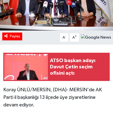
Paylaş
-
+
A
A
ATSO başkan adayı
Davut Çetin seçim
ofisini açtı
Koray ÜNLÜ/MERSİN, (DHA)- MERSİN'de AK
Parti il başkanlığı 13 ilçede üye ziyaretlerine
devam ediyor.