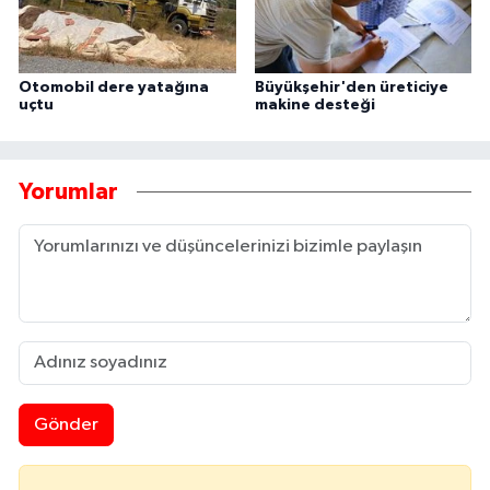
Otomobil dere yatağına
Büyükşehir'den üreticiye
uçtu
makine desteği
Yorumlar
Gönder