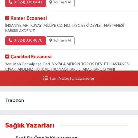
0 (324) 336 04 43
Yol Tarifi Al
Kamer Eczanesi
İHSANİYE MH. KUVAYİ MİLLİYE CD. NO:173C ESKİ DEVLET HASTANESİ
KARŞISI AKDENİZ
0 (324) 336 46 76
Yol Tarifi Al
Çamlıbel Eczanesi
Yeni Mah.Cemalpaşa Cad. No:74 A MERSİN TOROS DEVLET HASTANESİ
CİVARI AKDENİZ HÜKÜMET KONAĞI KARŞISI ARAS KARGO YANI
Tüm Nöbetçi Eczaneler
0 (324) 237 37 99
Yol Tarifi Al
Trabzon
Sağlık Yazarları