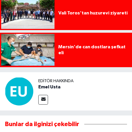
Vali Toros'tan huzurevi ziyareti
Mersin'de can dostlara şefkat
eli
EDITÖR HAKKINDA
Emel Usta
Bunlar da ilginizi çekebilir