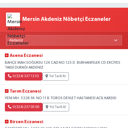
Mersin Akdeniz Nöbetçi Eczaneler
Asena Eczanesi
BAHÇE MAH.SOĞUKSU 124 CAD.NO:125 D BURHANFELEK CD ERCİYES
TAKSİ DURAĞI AKDENİZ
0 (324) 337 13 53
Yol Tarifi Al
Tarım Eczanesi
YENİ MH. 5328 SK. NO:11 B TOROS DEVLET HASTANESİ ACİL KARŞISI
0 (324) 237 05 00
Yol Tarifi Al
Birsen Eczanesi