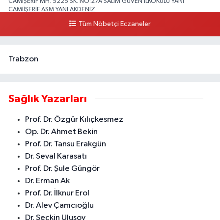
CAMİŞERİF MH. 5225 SK. NO:27A SALİM GÜVEN İLKOKULU YANI
CAMİİŞERİF ASM YANI AKDENİZ
Tüm Nöbetçi Eczaneler
0 (324) 237 41 15
Yol Tarifi Al
Trabzon
Sağlık Yazarları
Prof. Dr. Özgür Kılıçkesmez
Op. Dr. Ahmet Bekin
Prof. Dr. Tansu Erakgün
Dr. Seval Karasatı
Prof. Dr. Şule Güngör
Dr. Erman Ak
Prof. Dr. İlknur Erol
Dr. Alev Çamcıoğlu
Dr. Seçkin Ulusoy