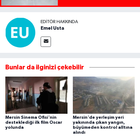
EDITÖR HAKKINDA
Emel Usta
Bunlar da ilginizi çekebilir
Mersin Sinema Ofisi'nin
Mersin'de yerleşim yeri
desteklediği ilk film Oscar
yakınında çıkan yangın,
yolunda
büyümeden kontrol alltına
alındı