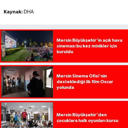
Kaynak:
DHA
Mersin Büyükşehir'in açık hava
sineması bu kez minikler için
kuruldu
Mersin Sinema Ofisi'nin
desteklediği ilk film Oscar
yolunda
Mersin Büyükşehir'den
çocuklara halk oyunları kursu