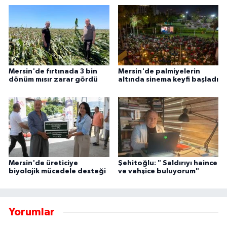
Mersin'de fırtınada 3 bin
Mersin'de palmiyelerin
dönüm mısır zarar gördü
altında sinema keyfi başladı
Mersin'de üreticiye
Şehitoğlu: " Saldırıyı haince
biyolojik mücadele desteği
ve vahşice buluyorum"
Yorumlar