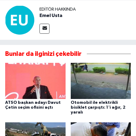
EDITÖR HAKKINDA
Emel Usta
Bunlar da ilginizi çekebilir
ATSO başkan adayı Davut
Otomobil ile elektrikli
Çetin seçim ofisini açtı
bisiklet çarpıştı: 1'i ağır, 2
yaralı