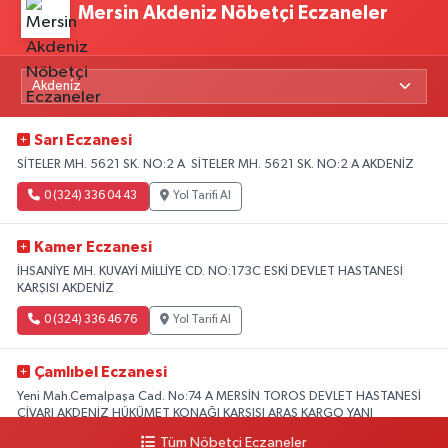
Mersin Akdeniz Nöbetçi Eczaneler
Sarı Eczanesi
SİTELER MH. 5621 SK. NO:2 A SİTELER MH. 5621 SK. NO:2 A AKDENİZ
0 (324) 336 04 43
Yol Tarifi Al
Kamer Eczanesi
İHSANİYE MH. KUVAYİ MİLLİYE CD. NO:173C ESKİ DEVLET HASTANESİ
KARŞISI AKDENİZ
0 (324) 336 46 76
Yol Tarifi Al
Çamlıbel Eczanesi
Yeni Mah.Cemalpaşa Cad. No:74 A MERSİN TOROS DEVLET HASTANESİ
CİVARI AKDENİZ HÜKÜMET KONAĞI KARŞISI ARAS KARGO YANI
Tüm Nöbetçi Eczaneler
0 (324) 237 37 99
Yol Tarifi Al