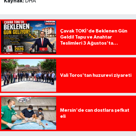
Kaynak:
DHA
Çavak TOKİ'de Beklenen Gün
Geldi! Tapu ve Anahtar
Teslimleri 3 Ağustos'ta
Başlıyor
Vali Toros'tan huzurevi ziyareti
Mersin'de can dostlara şefkat
eli