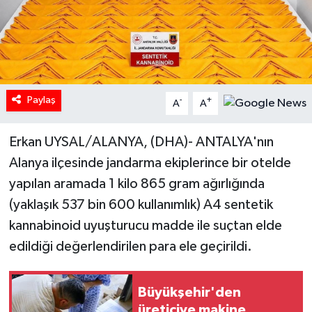
Paylaş
-
+
A
A
Erkan UYSAL/ALANYA, (DHA)- ANTALYA'nın
Alanya ilçesinde jandarma ekiplerince bir otelde
yapılan aramada 1 kilo 865 gram ağırlığında
(yaklaşık 537 bin 600 kullanımlık) A4 sentetik
kannabinoid uyuşturucu madde ile suçtan elde
edildiği değerlendirilen para ele geçirildi.
Büyükşehir'den
üreticiye makine