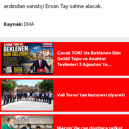
ardından sanatçı Ersan Tay sahne alacak.
Kaynak:
DHA
Çavak TOKİ'de Beklenen Gün
Geldi! Tapu ve Anahtar
Teslimleri 3 Ağustos'ta
Başlıyor
Vali Toros'tan huzurevi ziyareti
Mersin'de can dostlara şefkat