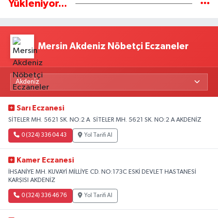
Yükleniyor...
Mersin Akdeniz Nöbetçi Eczaneler
Sarı Eczanesi
SİTELER MH. 5621 SK. NO:2 A SİTELER MH. 5621 SK. NO:2 A AKDENİZ
0 (324) 336 04 43
Yol Tarifi Al
Kamer Eczanesi
İHSANİYE MH. KUVAYİ MİLLİYE CD. NO:173C ESKİ DEVLET HASTANESİ
KARŞISI AKDENİZ
0 (324) 336 46 76
Yol Tarifi Al