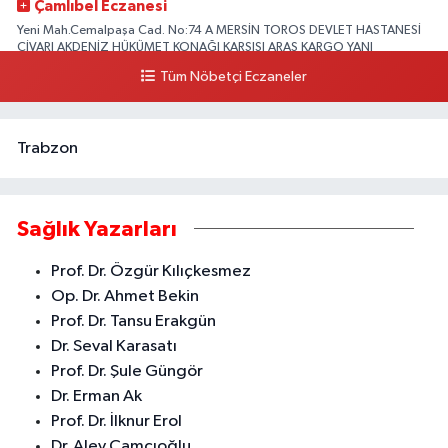
Çamlıbel Eczanesi
Yeni Mah.Cemalpaşa Cad. No:74 A MERSİN TOROS DEVLET HASTANESİ
CİVARI AKDENİZ HÜKÜMET KONAĞI KARŞISI ARAS KARGO YANI
Tüm Nöbetçi Eczaneler
0 (324) 237 37 99
Yol Tarifi Al
Trabzon
Sağlık Yazarları
Prof. Dr. Özgür Kılıçkesmez
Op. Dr. Ahmet Bekin
Prof. Dr. Tansu Erakgün
Dr. Seval Karasatı
Prof. Dr. Şule Güngör
Dr. Erman Ak
Prof. Dr. İlknur Erol
Dr. Alev Çamcıoğlu