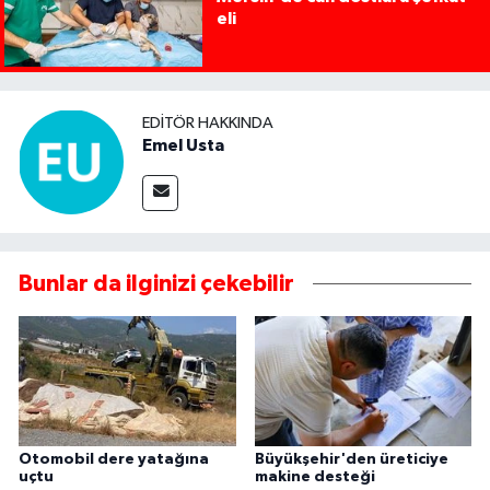
eli
EDITÖR HAKKINDA
Emel Usta
Bunlar da ilginizi çekebilir
Otomobil dere yatağına
Büyükşehir'den üreticiye
uçtu
makine desteği