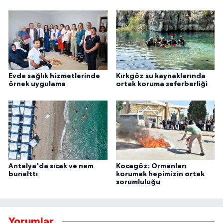
Evde sağlık hizmetlerinde
Kırkgöz su kaynaklarında
örnek uygulama
ortak koruma seferberliği
Antalya'da sıcak ve nem
Kocagöz: Ormanları
bunalttı
korumak hepimizin ortak
sorumluluğu
Yorumlar