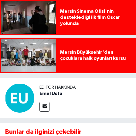
Mersin Sinema Ofisi'nin
desteklediği ilk film Oscar
yolunda
Mersin Büyükşehir'den
çocuklara halk oyunları kursu
EDITÖR HAKKINDA
Emel Usta
Bunlar da ilginizi çekebilir