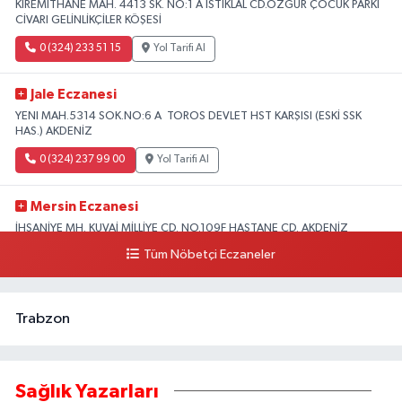
KİREMİTHANE MAH. 4413 SK. NO:1 A İSTİKLAL CD.ÖZGÜR ÇOCUK PARKI
CİVARI GELİNLİKÇİLER KÖŞESİ
0 (324) 233 51 15
Yol Tarifi Al
Jale Eczanesi
YENI MAH.5314 SOK.NO:6 A TOROS DEVLET HST KARŞISI (ESKİ SSK
HAS.) AKDENİZ
0 (324) 237 99 00
Yol Tarifi Al
Mersin Eczanesi
İHSANİYE MH. KUVAİ MİLLİYE CD. NO.109F HASTANE CD. AKDENİZ
BELEDİYESİ ARKASI ZİRAAT BANKASI KURUÇEŞME ŞUBESİ KARŞISI
Tüm Nöbetçi Eczaneler
AKDENİZ
0 (324) 337 10 17
Yol Tarifi Al
Trabzon
Sağlık Yazarları