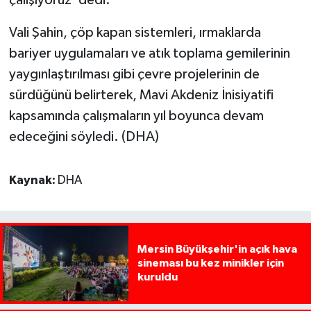
çalışıyoruz' dedi.
Vali Şahin, çöp kapan sistemleri, ırmaklarda
bariyer uygulamaları ve atık toplama gemilerinin
yaygınlaştırılması gibi çevre projelerinin de
sürdüğünü belirterek, Mavi Akdeniz İnisiyatifi
kapsamında çalışmaların yıl boyunca devam
edeceğini söyledi. (DHA)
Kaynak:
DHA
Mersin Büyükşehir'in açık hava
sineması bu kez minikler için
kuruldu