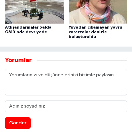
Atlı jandarmalar Salda
Yuvadan çıkamayan yavru
Gölü'nde devriyede
carettalar denizle
buluşturuldu
Yorumlar
Gönder