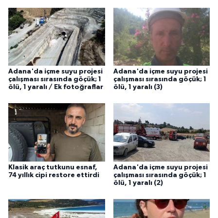
Adana'da içme suyu projesi
Adana'da içme suyu projesi
çalışması sırasında göçük; 1
çalışması sırasında göçük; 1
ölü, 1 yaralı / Ek fotoğraflar
ölü, 1 yaralı (3)
Klasik araç tutkunu esnaf,
Adana'da içme suyu projesi
74 yıllık cipi restore ettirdi
çalışması sırasında göçük; 1
ölü, 1 yaralı (2)