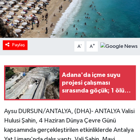
Paylaş
-
+
A
A
Adana'da içme suyu
projesi çalışması
sırasında göçük; 1 ölü, 1
yaralı / Ek fotoğraflar
Aysu DURSUN/ANTALYA, (DHA)- ANTALYA Valisi
Hulusi Şahin, 4 Haziran Dünya Çevre Günü
kapsamında gerçekleştirilen etkinliklerde Antalya
Yat Limanı'nda dalış yaptı. Vali Şahin, Mavi