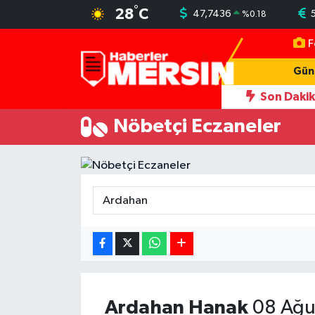
°
28
C
47,7436
%
0.18
F
Mersin Nöbetçi Eczaneler
Gün
Mersin Hava Durumu
Son Daki
te yaşadığı kadını darbeden şüpheliye uzaklaştırma; geçmiş yıllardaki d
Nöbetçi Eczaneler
Mersin Trafik Yoğunluk Haritası
Süper Lig Puan Durumu ve Fikstür
Tüm Manşetler
Son Dakika Haberleri
Haber Arşivi
Ardahan
Hanak
08 Ağu