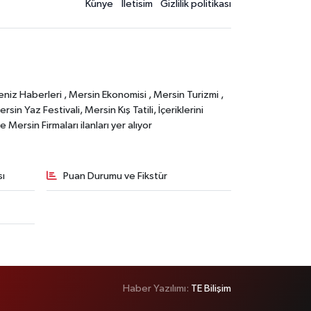
Künye
İletisim
Gizlilik politikası
eniz Haberleri , Mersin Ekonomisi , Mersin Turizmi ,
in Yaz Festivali, Mersin Kış Tatili, İçeriklerini
Mersin Firmaları ilanları yer alıyor
sı
Puan Durumu ve Fikstür
Haber Yazılımı:
TE Bilişim