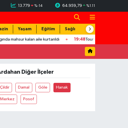
13.779
64.959,79
%
-14
%
1.11
azin
Yaşam
Eğitim
Sağlık
Teknoloji
da mahsur kalan aile kurtarıldı
19:48
Tour Of Kahramanmaraş'ın 
rdahan Diğer İlçeler
Çildir
Damal
Göle
Hanak
Merkez
Posof