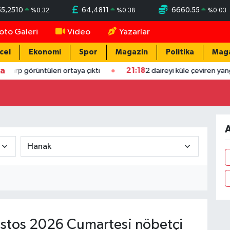
55,2510
64,4811
6660.55
%
0.32
%
0.38
%
0.03
oto Galeri
Video
Yazarlar
cel
Ekonomi
Spor
Magazin
Politika
Mag
ka
arp görüntüleri ortaya çıktı
21:18
2 daireyi küle çeviren yangın
A
stos 2026 Cumartesi nöbetçi