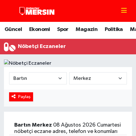
Mersin Nöbetçi Eczaneler
Güncel
Ekonomi
Spor
Magazin
Politika
M
Mersin Hava Durumu
Nöbetçi Eczaneler
Mersin Trafik Yoğunluk Haritası
Süper Lig Puan Durumu ve Fikstür
Tüm Manşetler
Paylaş
Son Dakika Haberleri
Haber Arşivi
Bartın
Merkez
08 Ağustos 2026 Cumartesi
nöbetçi eczane adres, telefon ve konumları