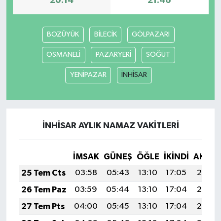
20:14
21:46
BOZÜYÜK
BİLECİK
GÖLPAZARI
OSMANELİ
PAZARYERİ
SÖĞÜT
YENİPAZAR
İNHİSAR
İNHİSAR AYLIK NAMAZ VAKITLERI
İMSAK
GÜNEŞ
ÖĞLE
İKINDI
AKŞA
25 Tem Cts
03:58
05:43
13:10
17:05
20:27
26 Tem Paz
03:59
05:44
13:10
17:04
20:26
27 Tem Pts
04:00
05:45
13:10
17:04
20:25