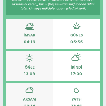
sadakasını veren), fuzûlî (boş ve lüzumsuz) sözden dilini
tutan kimseye müjdeler olsun. (Hadis-i şerif)
İMSAK
GÜNEŞ
04:16
05:55
ÖĞLE
İKINDI
13:09
17:00
AKŞAM
YATSI