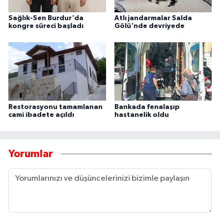
Sağlık-Sen Burdur'da
Atlı jandarmalar Salda
kongre süreci başladı
Gölü'nde devriyede
Restorasyonu tamamlanan
Bankada fenalaşıp
cami ibadete açıldı
hastanelik oldu
Yorumlar