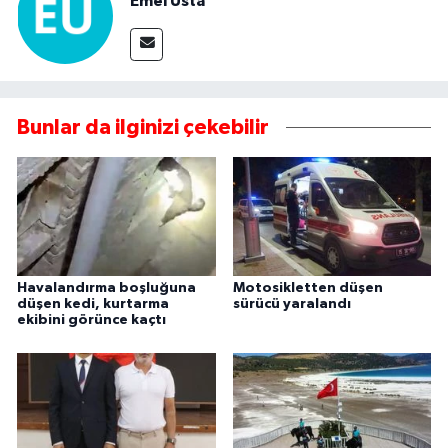
Emel Usta
Bunlar da ilginizi çekebilir
Havalandırma boşluğuna
Motosikletten düşen
düşen kedi, kurtarma
sürücü yaralandı
ekibini görünce kaçtı