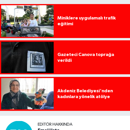
Miniklere uygulamalı trafik
eğitimi
Gazeteci Canova toprağa
verildi
Akdeniz Belediyesi'nden
kadınlara yönelik atölye
EDITÖR HAKKINDA