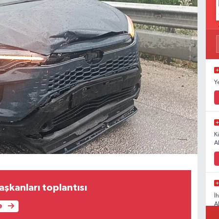
Y
K
A
başkanları toplantısı
İ
A
e