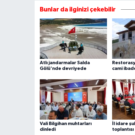
Bunlar da ilginizi çekebilir
Atlı jandarmalar Salda
Restoras
Gölü'nde devriyede
cami ibade
Vali Bilgihan muhtarları
İl idare ş
dinledi
toplantısı