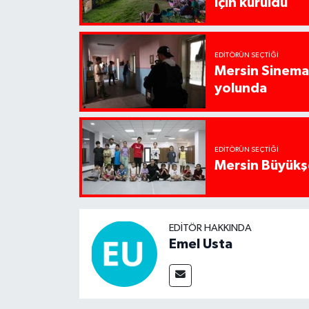
için kuruldu
EDITÖRÜN SEÇTIĞI
Mersin Sinema 
yolunda
EDITÖRÜN SEÇTIĞI
Mersin Büyükşe
EDITÖR HAKKINDA
Emel Usta