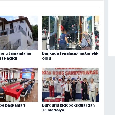
yonu tamamlanan
Bankada fenalaşıp hastanelik
te açıldı
oldu
ube başkanları
Burdurlu kick boksçulardan
13 madalya