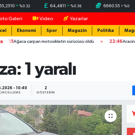
55,2510
64,4811
6660.55
%
0.32
%
0.38
%
0
oto Galeri
Video
Yazarlar
cel
Ekonomi
Spor
Magazin
Politika
Mag
ka
a çarpan motosikletin sürücüsü öldü
22:46
Aracın camını taş 
a: 1 yaralı
6.2026 - 10:40
2
ÜNCELLEME
GÖSTERIM
Y