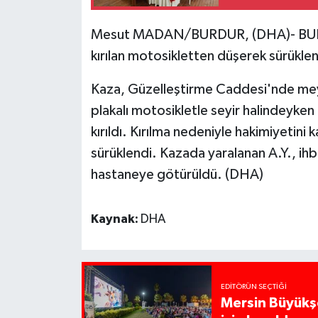
Mesut MADAN/BURDUR, (DHA)- BURDU
kırılan motosikletten düşerek sürüklen
Kaza, Güzelleştirme Caddesi'nde meyd
plakalı motosikletle seyir halindeyken
kırıldı. Kırılma nedeniyle hakimiyetin
sürüklendi. Kazada yaralanan A.Y., ihb
hastaneye götürüldü. (DHA)
Kaynak:
DHA
EDITÖRÜN SEÇTIĞI
Mersin Büyükşe