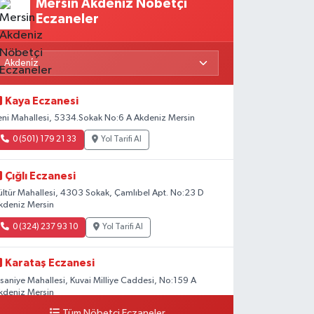
Mersin Akdeniz Nöbetçi
Eczaneler
Kaya Eczanesi
eni Mahallesi, 5334.Sokak No:6 A Akdeniz Mersin
0 (501) 179 21 33
Yol Tarifi Al
Çığlı Eczanesi
ültür Mahallesi, 4303 Sokak, Çamlıbel Apt. No:23 D
kdeniz Mersin
0 (324) 237 93 10
Yol Tarifi Al
Karataş Eczanesi
hsaniye Mahallesi, Kuvai Milliye Caddesi, No:159 A
kdeniz Mersin
Tüm Nöbetçi Eczaneler