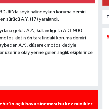
R'da seyir halindeyken koruma demiri
T
en sürücü A.Y. (17) yaralandı.
ana geldi. A.Y., kullandığı 15 ADL 900
 motosikletin ön tarafındaki koruma demiri
i kaybeden A.Y., düşerek motosikletiyle
ar üzerine olay yerine gelen sağlık ekiplerince
hir'in açık hava sineması bu kez minikler