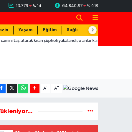
13.779
64.840,97
%
-14
%
-0.15
azin
Yaşam
Eğitim
Sağlık
Teknoloji
atarak kıran şüpheli yakalandı; o anlar kamerada
22:04
Hatay'd
-
+
A
A
ükleniyor...