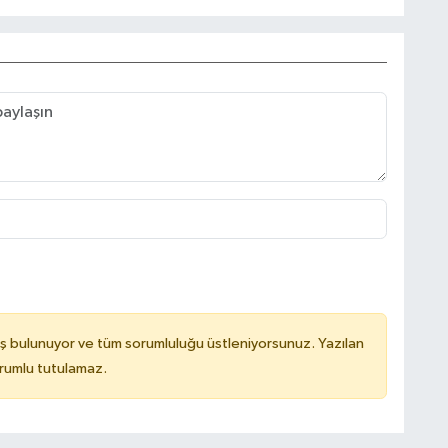
ş bulunuyor ve tüm sorumluluğu üstleniyorsunuz. Yazılan
orumlu tutulamaz.