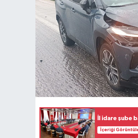
İl idare şube 
İçeriği Görüntül