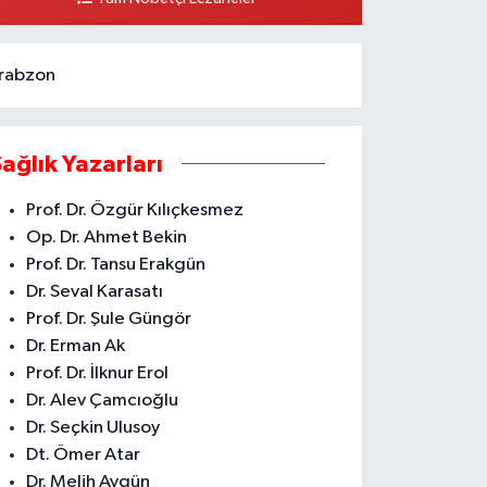
0 (324) 336 19 52
Yol Tarifi Al
rabzon
Sağlık Yazarları
Prof. Dr. Özgür Kılıçkesmez
Op. Dr. Ahmet Bekin
Prof. Dr. Tansu Erakgün
Dr. Seval Karasatı
Prof. Dr. Şule Güngör
Dr. Erman Ak
Prof. Dr. İlknur Erol
Dr. Alev Çamcıoğlu
Dr. Seçkin Ulusoy
Dt. Ömer Atar
Dr. Melih Aygün