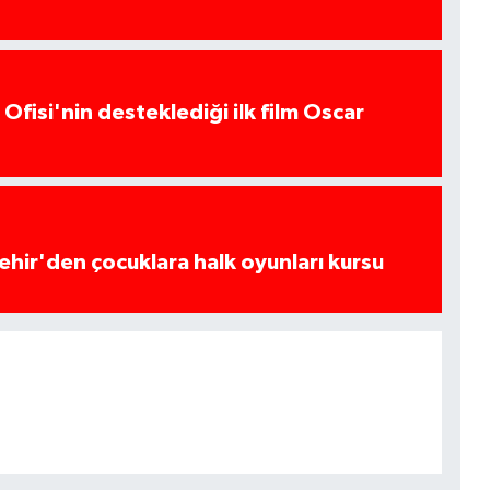
Ofisi'nin desteklediği ilk film Oscar
hir'den çocuklara halk oyunları kursu