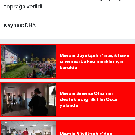
toprağa verildi.
Kaynak:
DHA
Mersin Büyükşehir'in açık hava
sineması bu kez minikler için
kuruldu
Mersin Sinema Ofisi'nin
desteklediği ilk film Oscar
yolunda
Mersin Büyükşehir'den