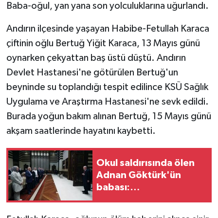
Baba-oğul, yan yana son yolculuklarına uğurlandı.
Andırın ilçesinde yaşayan Habibe-Fetullah Karaca
çiftinin oğlu Bertuğ Yiğit Karaca, 13 Mayıs günü
oynarken çekyattan baş üstü düştü. Andırın
Devlet Hastanesi'ne götürülen Bertuğ'un
beyninde su toplandığı tespit edilince KSÜ Sağlık
Uygulama ve Araştırma Hastanesi'ne sevk edildi.
Burada yoğun bakım alınan Bertuğ, 15 Mayıs günü
akşam saatlerinde hayatını kaybetti.
Okul saldırısında ölen
Adnan Göktürk'ün
babası:
Cumhurbaşkanımız
taleplerimizi olumlu