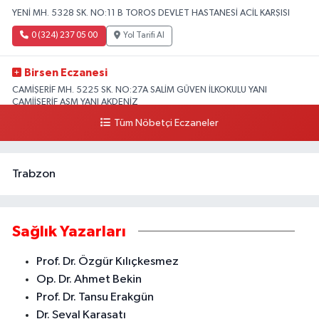
YENİ MH. 5328 SK. NO:11 B TOROS DEVLET HASTANESİ ACİL KARŞISI
0 (324) 237 05 00
Yol Tarifi Al
Birsen Eczanesi
CAMİŞERİF MH. 5225 SK. NO:27A SALİM GÜVEN İLKOKULU YANI
CAMİİŞERİF ASM YANI AKDENİZ
Tüm Nöbetçi Eczaneler
0 (324) 237 41 15
Yol Tarifi Al
Trabzon
Sağlık Yazarları
Prof. Dr. Özgür Kılıçkesmez
Op. Dr. Ahmet Bekin
Prof. Dr. Tansu Erakgün
Dr. Seval Karasatı