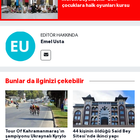
çocuklara halk oyunları kursu
EDITÖR HAKKINDA
Emel Usta
Bunlar da ilginizi çekebilir
Tour Of Kahramanmaraş'ın
44 kişinin öldüğü Said Bey
şampiyonu Ukraynalı Kyrylo
Sitesi'nde ikinci yapı