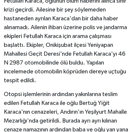
Fetullah Karaca, oğlunun ölüm haberini alınca sinir
karşıladı
krizi geçirdi. Ailesine bir şey söylemeden
hastaneden ayrılan Karaca'dan bir daha haber
alınamadı. Ailenin ihbarı üzerine polis ve jandarma
ekipleri Fetullah Karaca için arama çalışması
başlattı. Ekipler, Onikişubat ilçesi Yeniyapan
Mahallesi Geçit Deresi'nde Fetullah Karaca'yı 46
N 2987 otomobilinde ölü buldu. Yapılan
incelemede otomobilin köprüden dereye uçtuğu
tespit edildi.
Otopsi işlemlerinin ardından yakınlarına teslim
edilen Fetullah Karaca ile oğlu Bertuğ Yiğit
Karaca'nın cenazeleri, Andırın'ın Yeşilyurt Mahalle
Mezarlığı'nda getirildi. Burada ayrı ayrı kılınan
cenaze namazının ardından baba ve oğlu yan yana