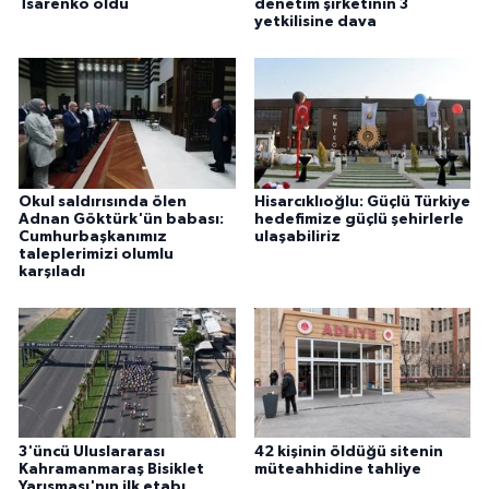
Tsarenko oldu
denetim şirketinin 3
yetkilisine dava
Okul saldırısında ölen
Hisarcıklıoğlu: Güçlü Türkiye
Adnan Göktürk'ün babası:
hedefimize güçlü şehirlerle
Cumhurbaşkanımız
ulaşabiliriz
taleplerimizi olumlu
karşıladı
3'üncü Uluslararası
42 kişinin öldüğü sitenin
Kahramanmaraş Bisiklet
müteahhidine tahliye
Yarışması'nın ilk etabı