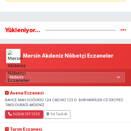
Yükleniyor...
Mersin Akdeniz Nöbetçi Eczaneler
Asena Eczanesi
BAHÇE MAH.SOĞUKSU 124 CAD.NO:125 D BURHANFELEK CD ERCİYES
TAKSİ DURAĞI AKDENİZ
0 (324) 337 13 53
Yol Tarifi Al
Tarım Eczanesi