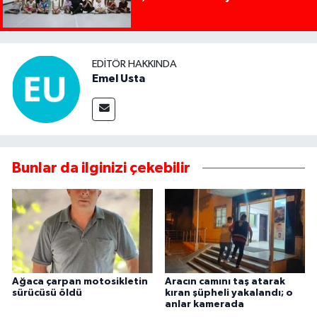
EDITÖR HAKKINDA
Emel Usta
Bunlar da ilginizi çekebilir
Ağaca çarpan motosikletin
Aracın camını taş atarak
sürücüsü öldü
kıran şüpheli yakalandı; o
anlar kamerada