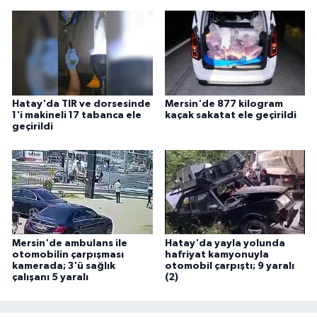
Hatay'da TIR ve dorsesinde
Mersin'de 877 kilogram
1'i makineli 17 tabanca ele
kaçak sakatat ele geçirildi
geçirildi
Mersin'de ambulans ile
Hatay'da yayla yolunda
otomobilin çarpışması
hafriyat kamyonuyla
kamerada; 3'ü sağlık
otomobil çarpıştı; 9 yaralı
çalışanı 5 yaralı
(2)