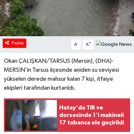
Paylaş
-
+
A
A
Okan ÇALIŞKAN/TARSUS (Mersin), (DHA)-
MERSİN'in Tarsus ilçesinde aniden su seviyesi
yükselen derede mahsur kalan 7 kişi, itfaiye
ekipleri tarafından kurtarıldı.
Hatay'da TIR ve
dorsesinde 1'i makineli
17 tabanca ele geçirildi