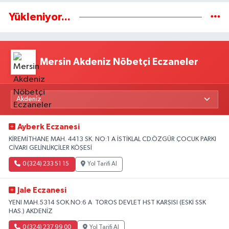
Yükleniyor...
Mersin Akdeniz Nöbetçi Eczaneler
Ayberk Eczanesi
KİREMİTHANE MAH. 4413 SK. NO:1 A İSTİKLAL CD.ÖZGÜR ÇOCUK PARKI
CİVARI GELİNLİKÇİLER KÖŞESİ
0 (324) 233 51 15
Yol Tarifi Al
Jale Eczanesi
YENI MAH.5314 SOK.NO:6 A TOROS DEVLET HST KARŞISI (ESKİ SSK
HAS.) AKDENİZ
0 (324) 237 99 00
Yol Tarifi Al