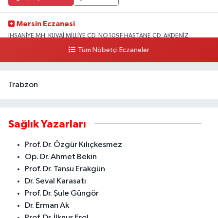
Mersin Eczanesi
İHSANİYE MH. KUVAİ MİLLİYE CD. NO.109F HASTANE CD. AKDENİZ
BELEDİYESİ ARKASI ZİRAAT BANKASI KURUÇEŞME ŞUBESİ KARŞISI
Tüm Nöbetçi Eczaneler
AKDENİZ
0 (324) 337 10 17
Yol Tarifi Al
Trabzon
Sağlık Yazarları
Prof. Dr. Özgür Kılıçkesmez
Op. Dr. Ahmet Bekin
Prof. Dr. Tansu Erakgün
Dr. Seval Karasatı
Prof. Dr. Şule Güngör
Dr. Erman Ak
Prof. Dr. İlknur Erol