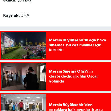
edildi. (DHA)
Kaynak:
DHA
Mersin Büyükşehir'in açık hava
sineması bu kez minikler için
kuruldu
Mersin Sinema Ofisi'nin
desteklediği ilk film Oscar
yolunda
Mersin Büyükşehir'den
çocuklara halk oyunları kursu